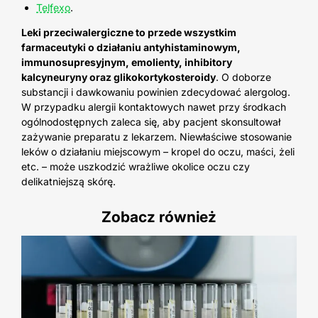
Telfexo
.
Leki przeciwalergiczne to przede wszystkim
farmaceutyki o działaniu antyhistaminowym,
immunosupresyjnym, emolienty, inhibitory
kalcyneuryny oraz glikokortykosteroidy
. O doborze
substancji i dawkowaniu powinien zdecydować alergolog.
W przypadku alergii kontaktowych nawet przy środkach
ogólnodostępnych zaleca się, aby pacjent skonsultował
zażywanie preparatu z lekarzem. Niewłaściwe stosowanie
leków o działaniu miejscowym – kropel do oczu, maści, żeli
etc. – może uszkodzić wrażliwe okolice oczu czy
delikatniejszą skórę.
Zobacz również