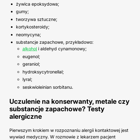
żywica epoksydowa;
gumy;
tworzywa sztuczne;
kortykosteroidy;
neomycyna;
substancje zapachowe, przykładowo:
alkohol
i aldehyd cynamonowy;
eugenol;
geraniol;
hydroksycytronellal;
lyral;
seskwioleinian sorbitanu.
Uczulenie na konserwanty, metale czy
substancje zapachowe? Testy
alergiczne
Pierwszym krokiem w rozpoznaniu alergii kontaktowej jest
wywiad medyczny. W rozmowie z lekarzem pacjent