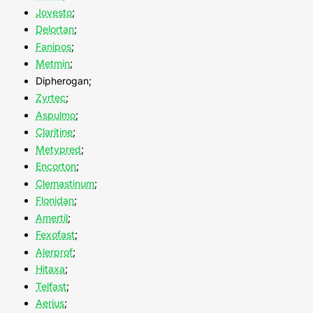
Jovesto
;
Delortan
;
Fanipos
;
Metmin
;
Dipherogan;
Zyrtec
;
Aspulmo
;
Claritine
;
Metypred
;
Encorton
;
Clemastinum
;
Flonidan
;
Amertil
;
Fexofast
;
Alerprof
;
Hitaxa
;
Telfast
;
Aerius
;