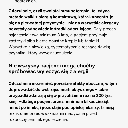
podrażnień.
Odczulanie, czyli swoista immunoterapia, to jedyna
metoda walki z alergią kontaktową, która koncentruje
się na pierwotnej przyczynie – nie na wszystkie alergeny
powstały odpowiednie środki odczulające
. Cały proces
najczęściej trwa minimum 3 lata, a pacjent przyjmuje
zastrzyki albo bierze doustne krople lub tabletki.
Wszystko z niewielką, systematycznie rosnącą dawką
czynnika, który wywołał uczulenie.
Nie wszyscy pacjenci mogą choćby
spróbować wyleczyć się z alergii
Odczulanie może mieć poważne efekty uboczne, w tym
doprowadzić do wstrząsu anafilaktycznego – takie
przypadki zdarzają się w przybliżeniu raz na 200 tys.
sesji – dlatego pacjent przez minimum kilkadziesiąt
minut po iniekcji pozostaje pod opieką lekarzy
. Istnieją
też istotne przeciwwskazania medyczne przed
rozpoczęciem takiego leczenia: