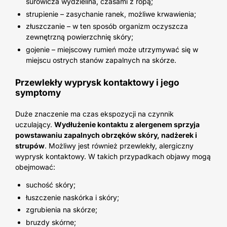
surowicza wydzielina, czasami z ropą;
strupienie – zasychanie ranek, możliwe krwawienia;
złuszczanie – w ten sposób organizm oczyszcza
zewnętrzną powierzchnię skóry;
gojenie – miejscowy rumień może utrzymywać się w
miejscu ostrych stanów zapalnych na skórze.
Przewlekły wyprysk kontaktowy i jego
symptomy
Duże znaczenie ma czas ekspozycji na czynnik
uczulający.
Wydłużenie kontaktu z alergenem sprzyja
powstawaniu zapalnych obrzęków skóry, nadżerek i
strupów
. Możliwy jest również przewlekły, alergiczny
wyprysk kontaktowy. W takich przypadkach objawy mogą
obejmować:
suchość skóry;
łuszczenie naskórka i skóry;
zgrubienia na skórze;
bruzdy skórne;