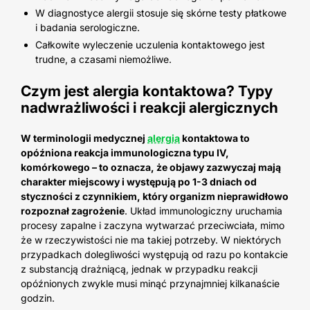
W diagnostyce alergii stosuje się skórne testy płatkowe
i badania serologiczne.
Całkowite wyleczenie uczulenia kontaktowego jest
trudne, a czasami niemożliwe.
Czym jest alergia kontaktowa? Typy
nadwrażliwości i reakcji alergicznych
W terminologii medycznej
alergia
kontaktowa to
opóźniona reakcja immunologiczna typu IV,
komórkowego – to oznacza, że objawy zazwyczaj mają
charakter miejscowy i występują po 1-3 dniach od
styczności z czynnikiem, który organizm nieprawidłowo
rozpoznał zagrożenie
. Układ immunologiczny uruchamia
procesy zapalne i zaczyna wytwarzać przeciwciała, mimo
że w rzeczywistości nie ma takiej potrzeby. W niektórych
przypadkach dolegliwości występują od razu po kontakcie
z substancją drażniącą, jednak w przypadku reakcji
opóźnionych zwykle musi minąć przynajmniej kilkanaście
godzin.