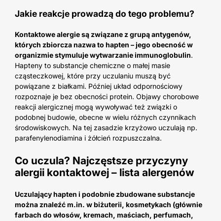
Jakie reakcje prowadzą do tego problemu?
Kontaktowe alergie są związane z grupą antygenów,
których zbiorcza nazwa to hapten – jego obecność w
organizmie stymuluje wytwarzanie immunoglobulin
.
Hapteny to substancje chemiczne o małej masie
cząsteczkowej, które przy uczulaniu muszą być
powiązane z białkami. Później układ odpornościowy
rozpoznaje je bez obecności protein. Objawy chorobowe
reakcji alergicznej mogą wywoływać też związki o
podobnej budowie, obecne w wielu różnych czynnikach
środowiskowych. Na tej zasadzie krzyżowo uczulają np.
parafenylenodiamina i żółcień rozpuszczalna.
Co uczula? Najczęstsze przyczyny
alergii kontaktowej – lista alergenów
Uczulający hapten i podobnie zbudowane substancje
można znaleźć m.in. w biżuterii, kosmetykach (głównie
farbach do włosów, kremach, maściach, perfumach,