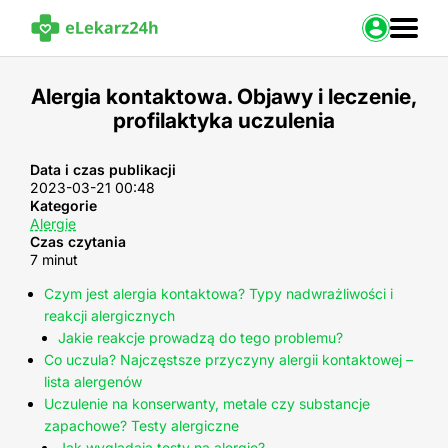
Zaloguj s
Alergia kontaktowa. Objawy i leczenie,
profilaktyka uczulenia
Strona Główna
Portal zdrowia
Baza leków
Data i czas publikacji
2023-03-21 00:48
Nasze usługi
Kategorie
Kontakt
Alergie
Czas czytania
7 minut
Czym jest alergia kontaktowa? Typy nadwrażliwości i
reakcji alergicznych
Jakie reakcje prowadzą do tego problemu?
Co uczula? Najczęstsze przyczyny alergii kontaktowej –
lista alergenów
Uczulenie na konserwanty, metale czy substancje
zapachowe? Testy alergiczne
Jak wyglądają testy na alergię?