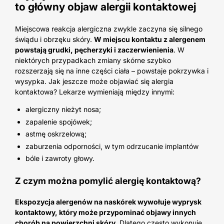
to główny objaw alergii kontaktowej
Miejscowa reakcja alergiczna zwykle zaczyna się silnego
świądu i obrzęku skóry.
W miejscu kontaktu z alergenem
powstają grudki, pęcherzyki i zaczerwienienia
. W
niektórych przypadkach zmiany skórne szybko
rozszerzają się na inne części ciała – powstaje pokrzywka i
wysypka. Jak jeszcze może objawiać się alergia
kontaktowa? Lekarze wymieniają między innymi:
alergiczny nieżyt nosa;
zapalenie spojówek;
astmę oskrzelową;
zaburzenia odporności, w tym odrzucanie implantów
bóle i zawroty głowy.
Z czym można pomylić alergię kontaktową?
Ekspozycja alergenów na naskórek wywołuje wyprysk
kontaktowy, który może przypominać objawy innych
chorób na powierzchni skóry
. Dlatego często wykonuje