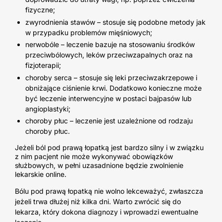
fizyczne;
zwyrodnienia stawów
– stosuje się
podobne metody jak
w przypadku problemów mięśniowych;
nerwobóle
– leczenie bazuje na stosowaniu środków
przeciwbólowych, leków przeciwzapalnych oraz na
fizjoterapii;
choroby serca
– stosuje się leki przeciwzakrzepowe i
obniżające ciśnienie krwi. Dodatkowo konieczne może
być leczenie interwencyjne w postaci bajpasów lub
angioplastyki;
choroby płuc
– leczenie jest uzależnione od rodzaju
choroby płuc.
Jeżeli ból pod prawą łopatką jest bardzo silny i w związku
z nim pacjent nie może wykonywać obowiązków
służbowych, w pełni uzasadnione będzie zwolnienie
lekarskie online.
Bólu pod prawą łopatką nie wolno lekceważyć, zwłaszcza
jeżeli trwa dłużej niż kilka dni. Warto zwrócić się do
lekarza, który dokona diagnozy i wprowadzi ewentualne