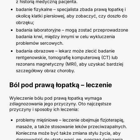
z historią medyczną pacjenta.
badanie fizykalne
– specjalista
zbada prawą łopatkę i
okolicę klatki piersiowej, aby zobaczyć, czy doszło do
obrzęku;
badania laboratoryjne
–
mogą zostać przeprowadzone
badania krwi, między innymi w celu wykluczenia
problemów sercowych.
badania obrazowe
–
lekarz może zlecić badanie
rentgenowskie, tomografię komputerową (CT) lub
rezonans magnetyczny (MRI), aby uzyskać bardziej
szczegółowy obraz choroby.
Ból pod prawą łopatką
– leczenie
Wyleczenie bólu pod prawą łopatką wymaga
zdiagnozowania jego przyczyny. Oto najczęstsze
przyczyny i sposoby ich leczenia:
problemy mięśniowe
– leczenie obejmuje
fizjoterapię,
masaże, a także stosowanie leków przeciwzapalnych.
Konieczna może być także zmiana stylu życia, aby
doprowadzić do utraty wagi, np. poprzez ćwiczenia