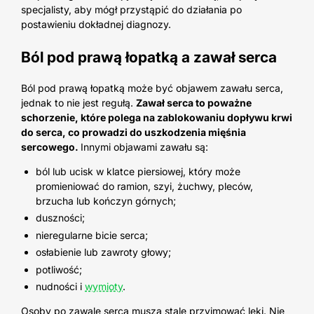
specjalisty, aby mógł przystąpić do działania po
postawieniu dokładnej diagnozy.
Ból pod prawą łopatką a zawał serca
Ból pod prawą łopatką może być objawem zawału serca,
jednak to nie jest regułą.
Zawał serca to poważne
schorzenie, które polega na zablokowaniu dopływu krwi
do serca, co prowadzi do uszkodzenia mięśnia
sercowego.
Innymi objawami zawału są:
ból lub ucisk w klatce piersiowej, który może
promieniować do ramion, szyi, żuchwy, pleców,
brzucha lub kończyn górnych;
duszności;
nieregularne bicie serca;
osłabienie lub zawroty głowy;
potliwość;
nudności i
wymioty
.
Osoby po zawale serca muszą stale przyjmować leki. Nie