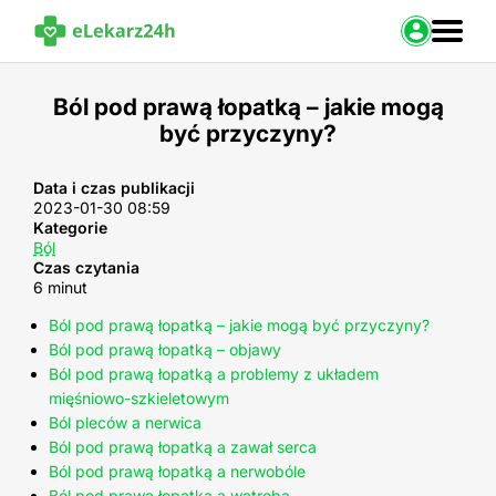
Zaloguj s
Ból pod prawą łopatką – jakie mogą
być przyczyny?
Strona Główna
Portal zdrowia
Baza leków
Data i czas publikacji
2023-01-30 08:59
Nasze usługi
Kategorie
Kontakt
Ból
Czas czytania
6 minut
Ból pod prawą łopatką – jakie mogą być przyczyny?
Ból pod prawą łopatką – objawy
Ból pod prawą łopatką a problemy z układem
mięśniowo-szkieletowym
Ból pleców a nerwica
Ból pod prawą łopatką a zawał serca
Ból pod prawą łopatką a nerwobóle
Ból pod prawą łopatką a wątroba