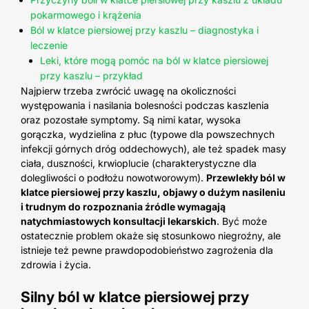
pokarmowego i krążenia
Ból w klatce piersiowej przy kaszlu – diagnostyka i
leczenie
Leki, które mogą pomóc na ból w klatce piersiowej
przy kaszlu – przykład
Najpierw trzeba zwrócić uwagę na okoliczności
występowania i nasilania bolesności podczas kaszlenia
oraz pozostałe symptomy. Są nimi katar, wysoka
gorączka, wydzielina z płuc (typowe dla powszechnych
infekcji górnych dróg oddechowych), ale też spadek masy
ciała, duszności, krwioplucie (charakterystyczne dla
dolegliwości o podłożu nowotworowym).
Przewlekły ból w
klatce piersiowej przy kaszlu, objawy o dużym nasileniu
i trudnym do rozpoznania źródle wymagają
natychmiastowych konsultacji lekarskich
. Być może
ostatecznie problem okaże się stosunkowo niegroźny, ale
istnieje też pewne prawdopodobieństwo zagrożenia dla
zdrowia i życia.
Silny ból w klatce piersiowej przy