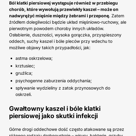
Ból klatki piersiowej występuje również w przebiegu
chorób, które wywołują przewlekły kaszel – może on
nadwyrężyć mięśnie między żebrami i przeponę
. Zatem
źródłem dolegliwości będzie układ mięśniowo-ruchowy, ale
pierwotnym powodem choroby innych układów.
Osłabienie, duszności, wysoka gorączka, przyspieszony
oddech, suchy kaszel i bóle pleców przy wdechu to
możliwe objawy takich przypadłości, jak:
astma oskrzelowa;
krztusiec;
gruźlica;
psychogenne zaburzenia oddychania;
spływanie wydzieliny z zatok przynosowych do
oskrzeli.
Gwałtowny kaszel i bóle klatki
piersiowej jako skutki infekcji
Górne drogi oddechowe dość często atakowane są przez
różnego rodzaju drobnoustroje – wirusy, bakterie, grzyby