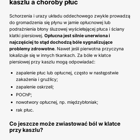
kaszlu a choroby płuc
Schorzenia i urazy układu oddechowego zwykle prowadzą
do gromadzenia się płynu w jamie opłucnowej lub
podrażnienia błony śluzowej wyściełającej płuca i ściany
klatki piersiowej.
Opłucna jest silnie unerwiona i
najczęściej to stąd dochodzą bóle sygnalizujące
problemy zdrowotne
. Nawet jeśli pierwotna przyczyna
lokalizuje się w innych tkankach. Za bóle w klatce
piersiowej przy kaszlu mogą odpowiadać:
zapalenie płuc lub opłucnej, często w następstwie
zakażenia i gruźlicy;
zapalenie oskrzeli;
POChP;
nowotwory opłucnej, np. międzybłoniak;
rak płuc.
Co jeszcze może zwiastować ból w klatce
przy kaszlu?