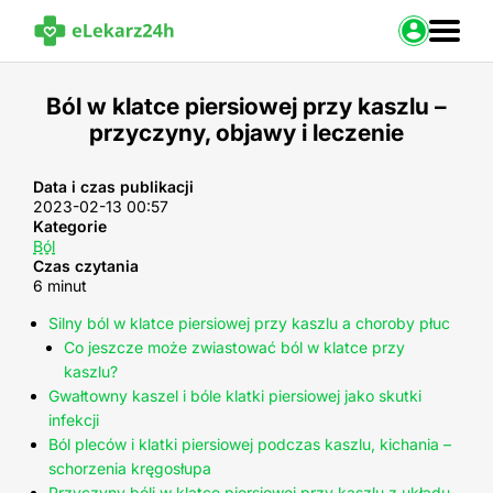
Zaloguj s
Ból w klatce piersiowej przy kaszlu –
przyczyny, objawy i leczenie
Strona Główna
Portal zdrowia
Baza leków
Data i czas publikacji
2023-02-13 00:57
Nasze usługi
Kategorie
Kontakt
Ból
Czas czytania
6 minut
Silny ból w klatce piersiowej przy kaszlu a choroby płuc
Co jeszcze może zwiastować ból w klatce przy
kaszlu?
Gwałtowny kaszel i bóle klatki piersiowej jako skutki
infekcji
Ból pleców i klatki piersiowej podczas kaszlu, kichania –
schorzenia kręgosłupa
Przyczyny bóli w klatce piersiowej przy kaszlu z układu