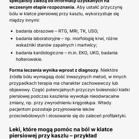
specjalisty zależą od informacji uzyskanych na
wczesnym etapie rozpoznania
. Aby ustalić przyczynę
bólu w klatce piersiowej przy kaszlu, wykorzystuje się
między innymi:
badania obrazowe – RTG, MRI, TK, USG;
badania laboratoryjne – np. morfologię krwi, różne
wskaźniki stanów zapalnych i martwicy;
badania kardiologiczne – m.in. EKG, UKG, badania
holterowskie.
Forma leczenia wynika wprost z diagnozy
. Niektóre
źródła bólu wymagają dość inwazyjnych metod, w innych
przypadkach terapia ma charakter zachowawczy lub
objawowy. Część potencjalnych przyczyn bolesności klatki
piersiowej podczas kaszlenia wywołuje nieodwracalne
zmiany, np. przy zwyrodnieniu kręgosłupa. Wtedy
pacjentom pozostaje przyjmowanie leków
przeciwbólowych i stosowanie się do zaleceń profilaktyki.
Leki, które mogą pomóc na ból w klatce
piersiowej przy kaszlu – przykład