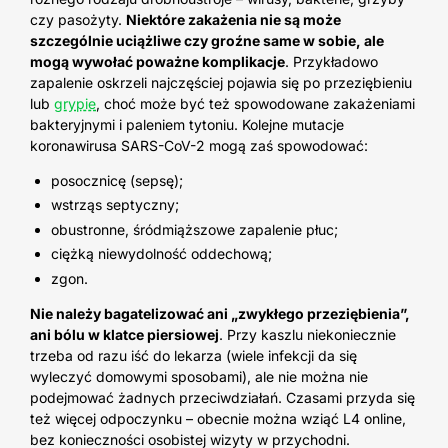
czy pasożyty.
Niektóre zakażenia nie są może
szczególnie uciążliwe czy groźne same w sobie, ale
mogą wywołać poważne komplikacje
. Przykładowo
zapalenie oskrzeli najczęściej pojawia się po przeziębieniu
lub
grypie
, choć może być też spowodowane zakażeniami
bakteryjnymi i paleniem tytoniu. Kolejne mutacje
koronawirusa SARS-CoV-2 mogą zaś spowodować:
posocznicę (sepsę);
wstrząs septyczny;
obustronne, śródmiąższowe zapalenie płuc;
ciężką niewydolność oddechową;
zgon.
Nie należy bagatelizować ani „zwykłego przeziębienia”,
ani bólu w klatce piersiowej
. Przy kaszlu niekoniecznie
trzeba od razu iść do lekarza (wiele infekcji da się
wyleczyć domowymi sposobami), ale nie można nie
podejmować żadnych przeciwdziałań. Czasami przyda się
też więcej odpoczynku – obecnie można wziąć L4 online,
bez konieczności osobistej wizyty w przychodni.