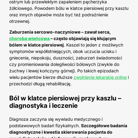
ostrym lub przewlekłym zapaleniem pęcherzyka
żółciowego. Powodem bólu w klatce piersiowej przy kaszlu
oraz innych objawów może być też podrażnienie
otrzewnej.
Zaburzenia sercowo-naczyniowe – zawał serca,
choroba wieńcowa
– często objawiają się kłującym
bólem w klatce piersiowej
. Kaszel to jeden z możliwych
symptomów współistniejących, obok uczucia ucisku i
gniecenia, niepokoju, duszności, zaburzeń świadomości
czy promieniowania dolegliwości bólowych (zwykle do
żuchwy i lewej kończyny górnej). Po takich epizodach
wielu pacjentów bierze dłuższe
zwolnienie lekarskie online
i
przechodzi długą rehabilitację.
Ból w klatce piersiowej przy kaszlu –
diagnostyka i leczenie
Diagnoza zaczyna się wywiadu medycznego i
podstawowych badań fizykalnych.
Szczegółowe badania
diagnostyczne i kwestia skierowania pacjenta do