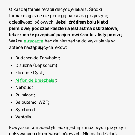
O każdej formie terapii decyduje lekarz. Środki
farmakologiczne nie pomogą na każdą przyczynę
dolegliwości bólowych.
Jeżeli źródłem bólu klatki
piersiowej podczas kaszlenia jest astma oskrzelowa,
lekarz może przepisać pacjentowi środki z listy poniżej
.
Ważna
e-recepta
będzie niezbędna do wykupienia w
aptece następujących leków:
Budesonide Easyhaler;
Disulone (Dapsonum);
Flixotide Dysk;
Miflonide Breezhaler
;
Nebbud;
Pulmicort;
Salbutamol WZF;
Symbicort;
Ventolin.
Powyższe farmaceutyki leczą jedną z możliwych przyczyn
opisywanych dolegliwości bólowych. Nie mają działania