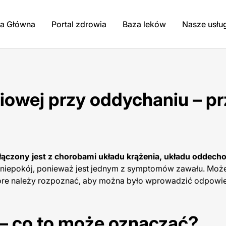
na Główna
Portal zdrowia
Baza leków
Nasze usłu
siowej przy oddychaniu – pr
 łączony jest z chorobami układu krążenia, układu oddec
 niepokój, ponieważ jest jednym z symptomów zawału. Moż
które należy rozpoznać, aby można było wprowadzić odpowi
– co to może oznaczać?