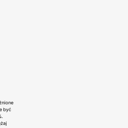
eżnione
e być
%.
ężaj