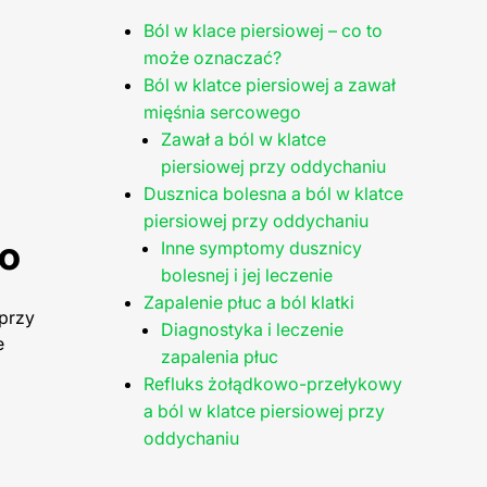
Ból w klace piersiowej – co to
może oznaczać?
Ból w klatce piersiowej a zawał
mięśnia sercowego
Zawał a ból w klatce
piersiowej przy oddychaniu
Dusznica bolesna a ból w klatce
piersiowej przy oddychaniu
go
Inne symptomy dusznicy
bolesnej i jej leczenie
Zapalenie płuc a ból klatki
przy
Diagnostyka i leczenie
e
zapalenia płuc
Refluks żołądkowo-przełykowy
a ból w klatce piersiowej przy
oddychaniu