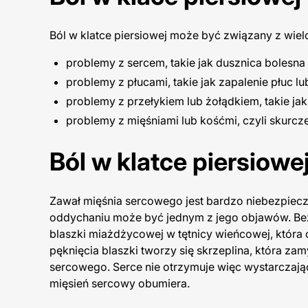
Ból w klatce piersiowej może być związany z wie
problemy z sercem, takie jak dusznica bolesna
problemy z płucami, takie jak zapalenie płuc l
problemy z przełykiem lub żołądkiem, takie ja
problemy z mięśniami lub kośćmi, czyli skurcz
Ból w klatce piersiow
Zawał mięśnia sercowego jest bardzo niebezpie
oddychaniu może być jednym z jego objawów. Bez
blaszki miażdżycowej w tętnicy wieńcowej, któr
pęknięcia blaszki tworzy się skrzeplina, która z
sercowego. Serce nie otrzymuje więc wystarczające
mięsień sercowy obumiera.