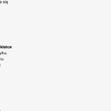
a się
klatce
yku.
ku.
h