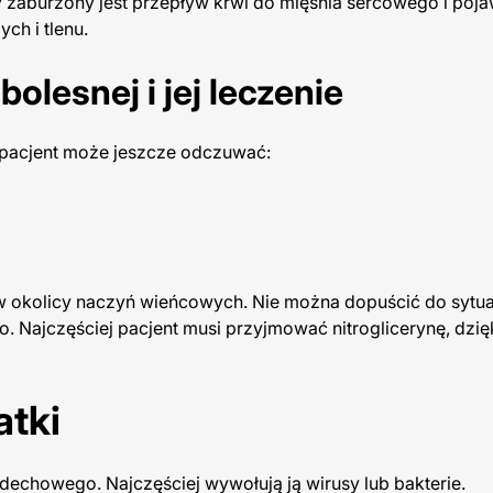
zaburzony jest przepływ krwi do mięśnia sercowego i poja
ch i tlenu.
lesnej i jej leczenie
 pacjent może jeszcze odczuwać:
 w okolicy naczyń wieńcowych. Nie można dopuścić do sytua
. Najczęściej pacjent musi przyjmować nitroglicerynę, dzię
atki
ddechowego. Najczęściej wywołują ją wirusy lub bakterie.