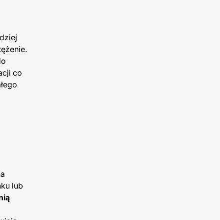
dziej
tężenie.
do
cji co
ałego
na
nku lub
nią