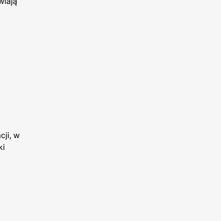
wiają
cji, w
ki