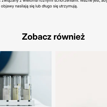
ć związany z wieloma różnymi schorzeniami. Ważne jest, ab
objawy nasilają się lub długo się utrzymują.
Zobacz również