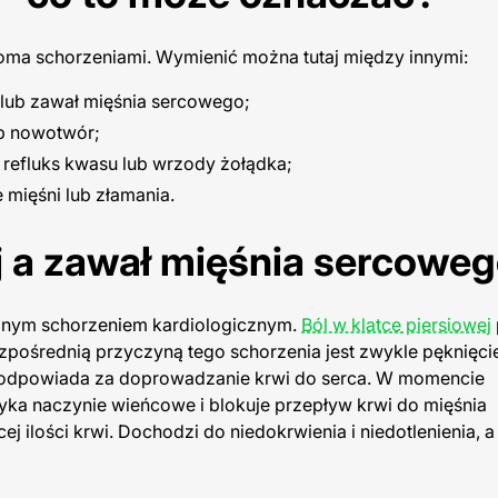
loma schorzeniami. Wymienić można tutaj między innymi:
 lub zawał mięśnia sercowego;
ub nowotwór;
k refluks kwasu lub wrzody żołądka;
e mięśni lub
złamania
.
ej a zawał mięśnia sercowe
cznym schorzeniem kardiologicznym.
Ból w klatce piersiowej
pośrednią przyczyną tego schorzenia jest zwykle pęknięci
a odpowiada za doprowadzanie krwi do serca. W momencie
amyka naczynie wieńcowe i blokuje przepływ krwi do mięśnia
j ilości krwi. Dochodzi do niedokrwienia i niedotlenienia, a