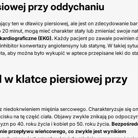
rsiowej przy oddychaniu
cy ten w dławicy piersiowej, ale jest on zdecydowanie bar
 20 minut, mogą mieć charakter stały lub zmieniać swoje na
kardiograficzne (EKG).
Każdy pacjent po zawale powinien 
hibitor konwertazy angiotensyny lub statynę. W takiej sytua
ta, aby można było wykupić w aptece przepisane leki do st
 w klatce piersiowej przy
 z niedokrwieniem mięśnia sercowego. Charakteryzuje się o
ucisku na tę część ciała. Objawy zwykle znikają po odpoczy
zn po 40. roku życia i kobiet po 50. roku życia.
Bezpośred
enie przepływu wieńcowego, co zwykle jest wynikiem