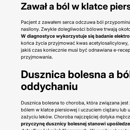
Zawał a ból w klatce pie
Pacjent z zawałem serca odczuwa ból przypominają
nasilony. Zwykle dolegliwości bólowe trwają około
W diagnostyce wykorzystuje się badanie elektro
końca życia przyjmować kwas acetylosalicylowy, in
jakiś czas koniecznie musi być odnawiana e-recep
przyjmowania.
Dusznica bolesna a ból
oddychaniu
Dusznica bolesna to choroba, która związana jest
bólem w klatce piersiowej i uczuciem ciężaru lub 
zażyciu leków. Choroba najczęściej dotyka mężczy
przyczynę dusznicy bolesnej stanowi upośledz