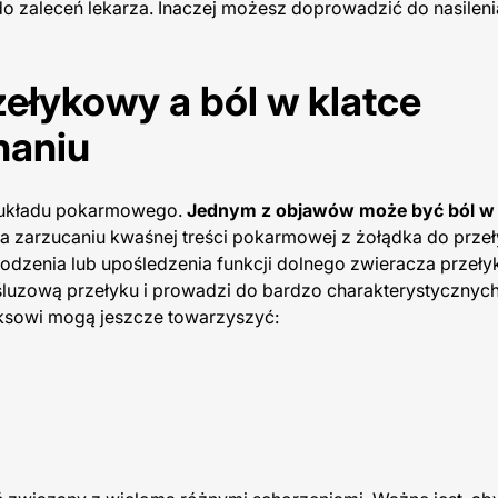
do zaleceń lekarza. Inaczej możesz doprowadzić do nasileni
ełykowy a ból w klatce
haniu
m układu pokarmowego.
Jednym z objawów może być ból w 
a zarzucaniu kwaśnej treści pokarmowej z żołądka do przeł
dzenia lub upośledzenia funkcji dolnego zwieracza przeły
 śluzową przełyku i prowadzi do bardzo charakterystycznyc
uksowi mogą jeszcze towarzyszyć: