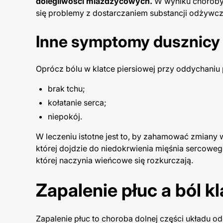
dolegliwości miażdżycowych.
W wyniku choroby 
się problemy z dostarczaniem substancji odżywczy
Inne symptomy dusznicy bo
Oprócz bólu w klatce piersiowej przy oddychaniu
brak tchu;
kołatanie serca;
niepokój.
W leczeniu istotne jest to, by zahamować zmiany
której dojdzie do niedokrwienia mięśnia sercowego
której naczynia wieńcowe się rozkurczają.
Zapalenie płuc a ból kl
Zapalenie płuc to choroba dolnej części układu o