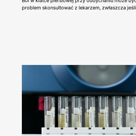
Ból w klatce piersiowej przy oddychaniu może by
problem skonsultować z lekarzem, zwłaszcza jeśli 