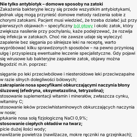
Nie tylko antybiotyk – domowe sposoby na zatoki
Zakażenia bakteryjne leczy się przede wszystkim antybiotykami,
jednak ulgę mogą przynieść domowe metody radzenia sobie z
chorymi zatokami. Pacjent musi wiedzieć, że trzeba działać już przy
pierwszych objawach – specyficzny
ból głowy
i okolic zatok, który
zwiększa nasilenie przy pochylaniu, każe podejrzewać, że rozwija
się infekcja w zatokach. Choć nie zawsze udaje się wyleczyć
zapalenie bez sięgania po silniejsze leki na receptę, warto
wypróbować kilku sprawdzonych sposobów – na pewno przyniosą
ulgę i przyspieszą ewentualne leczenie specjalistyczne. Gdy pojawi
się wirusowe lub bakteryjne zapalenie zatok, objawy można
łagodzić m.in. poprzez:
sięganie po leki przeciwbólowe i niesteroidowe leki przeciwzapalne
w razie silnych dolegliwości bólowych;
zakrapianie nosa specyfikami obkurczającymi naczynia błony
śluzowej (efedryna, oksymetazolina, tetryzolina);
stosowanie suplementacji witamin i minerałów, zwłaszcza cynku,
witaminy C;
stosowanie leków przeciwhistaminowych obkurczających naczynia
w nosie;
płukanie nosa solą fizjologiczną NaCl 0,9%;
stosowanie ciepłych okładów na twarz;
picie dużej ilości wody;
nawilżanie powietrza (nawilżacze, mokre ręczniki na grzejnikach);