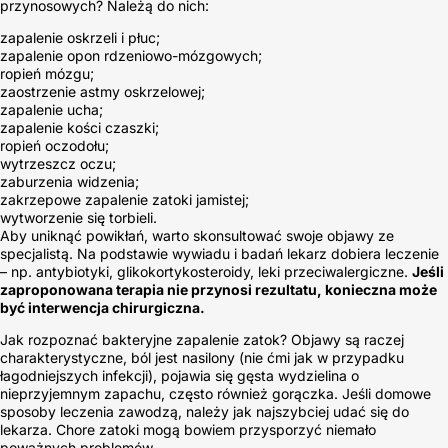
przynosowych? Należą do nich:
zapalenie oskrzeli i płuc;
zapalenie opon rdzeniowo-mózgowych;
ropień mózgu;
zaostrzenie astmy oskrzelowej;
zapalenie ucha;
zapalenie kości czaszki;
ropień oczodołu;
wytrzeszcz oczu;
zaburzenia widzenia;
zakrzepowe zapalenie zatoki jamistej;
wytworzenie się torbieli.
Aby uniknąć powikłań, warto skonsultować swoje objawy ze
specjalistą. Na podstawie wywiadu i badań lekarz dobiera leczenie
– np. antybiotyki, glikokortykosteroidy, leki przeciwalergiczne.
Jeśli
zaproponowana terapia nie przynosi rezultatu, konieczna może
być interwencja chirurgiczna.
Jak rozpoznać bakteryjne zapalenie zatok? Objawy są raczej
charakterystyczne, ból jest nasilony (nie ćmi jak w przypadku
łagodniejszych infekcji), pojawia się gęsta wydzielina o
nieprzyjemnym zapachu, często również gorączka. Jeśli domowe
sposoby leczenia zawodzą, należy jak najszybciej udać się do
lekarza. Chore zatoki mogą bowiem przysporzyć niemało
poważnych problemów.