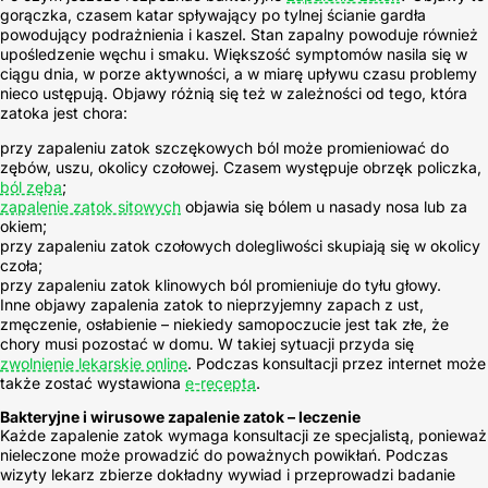
gorączka, czasem katar spływający po tylnej ścianie gardła
powodujący podrażnienia i kaszel. Stan zapalny powoduje również
upośledzenie węchu i smaku. Większość symptomów nasila się w
ciągu dnia, w porze aktywności, a w miarę upływu czasu problemy
nieco ustępują. Objawy różnią się też w zależności od tego, która
zatoka jest chora:
przy zapaleniu zatok szczękowych ból może promieniować do
zębów, uszu, okolicy czołowej. Czasem występuje obrzęk policzka,
ból zęba
;
zapalenie zatok sitowych
objawia się bólem u nasady nosa lub za
okiem;
przy zapaleniu zatok czołowych dolegliwości skupiają się w okolicy
czoła;
przy zapaleniu zatok klinowych ból promieniuje do tyłu głowy.
Inne objawy zapalenia zatok to nieprzyjemny zapach z ust,
zmęczenie, osłabienie – niekiedy samopoczucie jest tak złe, że
chory musi pozostać w domu. W takiej sytuacji przyda się
zwolnienie lekarskie online
. Podczas konsultacji przez internet może
także zostać wystawiona
e-recepta
.
Bakteryjne i wirusowe zapalenie zatok – leczenie
Każde zapalenie zatok wymaga konsultacji ze specjalistą, ponieważ
nieleczone może prowadzić do poważnych powikłań. Podczas
wizyty lekarz zbierze dokładny wywiad i przeprowadzi badanie