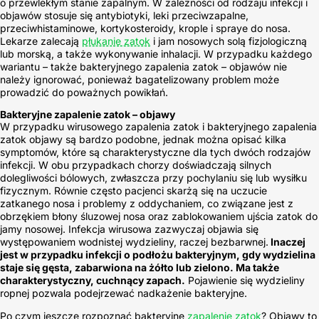
o przewlekłym stanie zapalnym. W zależności od rodzaju infekcji i
objawów stosuje się antybiotyki, leki przeciwzapalne,
przeciwhistaminowe, kortykosteroidy, krople i spraye do nosa.
Lekarze zalecają
płukanie zatok
i jam nosowych solą fizjologiczną
lub morską, a także wykonywanie inhalacji. W przypadku każdego
wariantu – także bakteryjnego zapalenia zatok – objawów nie
należy ignorować, ponieważ bagatelizowany problem może
prowadzić do poważnych powikłań.
Bakteryjne zapalenie zatok – objawy
W przypadku wirusowego zapalenia zatok i bakteryjnego zapalenia
zatok objawy są bardzo podobne, jednak można opisać kilka
symptomów, które są charakterystyczne dla tych dwóch rodzajów
infekcji. W obu przypadkach chorzy doświadczają silnych
dolegliwości bólowych, zwłaszcza przy pochylaniu się lub wysiłku
fizycznym. Równie często pacjenci skarżą się na uczucie
zatkanego nosa i problemy z oddychaniem, co związane jest z
obrzękiem błony śluzowej nosa oraz zablokowaniem ujścia zatok do
jamy nosowej. Infekcja wirusowa zazwyczaj objawia się
występowaniem wodnistej wydzieliny, raczej bezbarwnej.
Inaczej
jest w przypadku infekcji o podłożu bakteryjnym, gdy wydzielina
staje się gęsta, zabarwiona na żółto lub zielono. Ma także
charakterystyczny, cuchnący zapach.
Pojawienie się wydzieliny
ropnej pozwala podejrzewać nadkażenie bakteryjne.
Po czym jeszcze rozpoznać bakteryjne
zapalenie zatok
? Objawy to