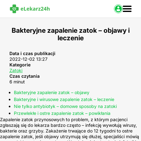
Zaloguj s
Bakteryjne zapalenie zatok – objawy i
leczenie
Strona Główna
Portal zdrowia
Baza leków
Data i czas publikacji
2022-12-02 13:27
Nasze usługi
Kategorie
Kontakt
Zatoki
Czas czytania
6 minut
Bakteryjne zapalenie zatok – objawy
Bakteryjne i wirusowe zapalenie zatok – leczenie
Nie tylko antybiotyk – domowe sposoby na zatoki
Przewlekłe i ostre zapalenie zatok – powikłania
Zapalenie zatok przynosowych to problem, z którym pacjenci
zgłaszają się do lekarza bardzo często – infekcję wywołują wirusy,
bakterie oraz grzyby. Zakażenie trwające do 12 tygodni to ostre
zapalenie zatok, jeśli objawy utrzymują się dłużej, specjaliści mówią