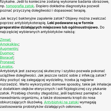
fizykalne. Jeśli to konieczne zostaną wykonane badania obrazowe,
np.
tomografia zatok
. Dopiero dokładna diagnostyka pozwoli
poznać przyczynę dolegliwości i dopasować terapię.
Jak leczyć bakteryjne zapalenie zatok? Objawy można zwalczać
poprzez antybiotykoterapię.
Leki podawane są w formie
preparatów działających miejscowo lub ogólnoustrojowo.
Do
najczęściej wybieranych antybiotyków należą:
Zinnat
;
Amoksiklav
;
Augmentin
;
Duomox
;
Bioracef
;
Pronasal
;
Levalox
.
Antybiotyk jest zazwyczaj skuteczny i szybko pozwala pokonać
uciążliwe dolegliwości. Jak jeszcze radzić sobie z infekcją zatok?
Aby pozbyć się zalegającej wydzieliny, trzeba ją najpierw
rozrzedzić. Warto wykorzystać domowe sposoby, takie jak inhalacje
z dodatkiem olejków eterycznych i soli fizjologicznej czy płukanie
zatok. Przebieg choroby złagodzisz, jeśli będziesz pamiętać o
nawadnianiu organizmu, a także stosowaniu kropli do nosa
obkurczających śluzówkę.
Antybiotyki na zatoki
wymagają
zastosowania probiotyków działających osłonowo.