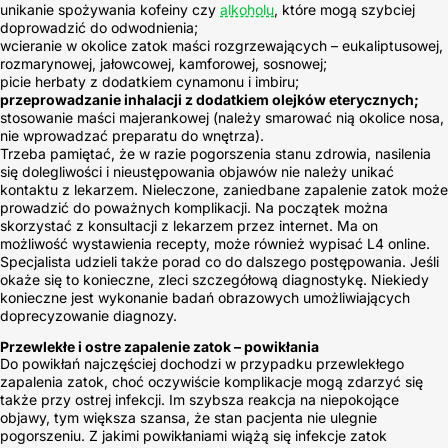
unikanie spożywania kofeiny czy
alkoholu
, które mogą szybciej
doprowadzić do odwodnienia;
wcieranie w okolice zatok maści rozgrzewających – eukaliptusowej,
rozmarynowej, jałowcowej, kamforowej, sosnowej;
picie herbaty z dodatkiem cynamonu i imbiru;
przeprowadzanie inhalacji z dodatkiem olejków eterycznych;
stosowanie maści majerankowej (należy smarować nią okolice nosa,
nie wprowadzać preparatu do wnętrza).
Trzeba pamiętać, że w razie pogorszenia stanu zdrowia, nasilenia
się dolegliwości i nieustępowania objawów nie należy unikać
kontaktu z lekarzem. Nieleczone, zaniedbane zapalenie zatok może
prowadzić do poważnych komplikacji. Na początek można
skorzystać z konsultacji z lekarzem przez internet. Ma on
możliwość wystawienia recepty, może również wypisać L4 online.
Specjalista udzieli także porad co do dalszego postępowania. Jeśli
okaże się to konieczne, zleci szczegółową diagnostykę. Niekiedy
konieczne jest wykonanie badań obrazowych umożliwiających
doprecyzowanie diagnozy.
Przewlekłe i ostre zapalenie zatok – powikłania
Do powikłań najczęściej dochodzi w przypadku przewlekłego
zapalenia zatok, choć oczywiście komplikacje mogą zdarzyć się
także przy ostrej infekcji. Im szybsza reakcja na niepokojące
objawy, tym większa szansa, że stan pacjenta nie ulegnie
pogorszeniu. Z jakimi powikłaniami wiążą się infekcje zatok