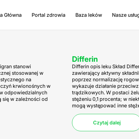
na Główna
Portal zdrowia
Baza leków
Nasze usłu
kach
Differin
migran stanowi
Differin opis leku Skład Dif
icznej stosowanej w
zawierający aktywny składnik
nistycznego na
poprzez normalizację rogo
aczyń krwionośnych w
wykazuje działanie przeciwz
w odpowiedzialnych
trądzikowych. W postaci żelu
 się w zależności od
stężeniu 0,1 procenta; w nie
mogą występować inne stęże
Czytaj dalej