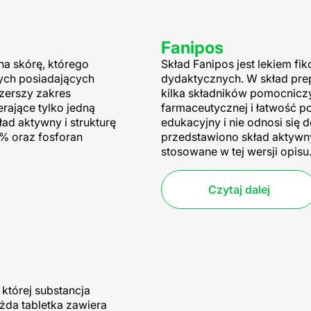
Fanipos
na skórę, którego
Skład Fanipos jest lekiem f
nych posiadających
dydaktycznych. W skład pre
szerszy zakres
kilka składników pomocniczy
rające tylko jedną
farmaceutycznej i łatwość p
ład aktywny i strukturę
edukacyjny i nie odnosi się 
5% oraz fosforan
przedstawiono skład aktywn
stosowane w tej wersji opisu
Czytaj dalej
 której substancja
żda tabletka zawiera