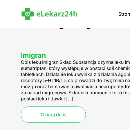
Stro
Artykuły o le
Imigran
Opis leku Imigran Skład Substancja czynna leku I
sumatriptan, który występuje w postaci soli chem
tabletkach. Działanie leku wynika z działania ago
receptory 5-HT1B/1D, co prowadzi do zwężenia n
mózgu oraz hamowania uwalniania neuropeptydó
za napad migrenowy. Składniki pomocnicze różnią
postaci leku i dawki; […]
Czytaj dalej