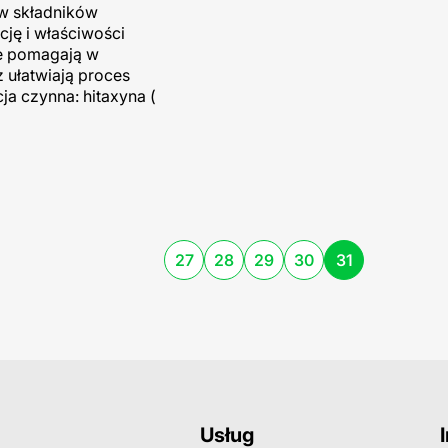
w składników
ję i właściwości
e pomagają w
 ułatwiają proces
ja czynna: hitaxyna (
27
28
29
30
31
Usług