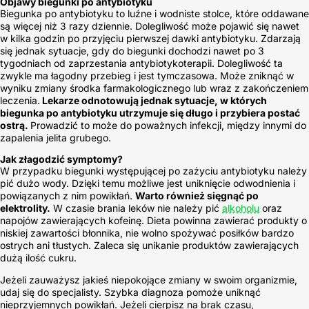
Objawy biegunki po antybiotyku
Biegunka po antybiotyku to luźne i wodniste stolce, które oddawane
są więcej niż 3 razy dziennie. Dolegliwość może pojawić się nawet
w kilka godzin po przyjęciu pierwszej dawki antybiotyku. Zdarzają
się jednak sytuacje, gdy do biegunki dochodzi nawet po 3
tygodniach od zaprzestania antybiotykoterapii. Dolegliwość ta
zwykle ma łagodny przebieg i jest tymczasowa. Może zniknąć w
wyniku zmiany środka farmakologicznego lub wraz z zakończeniem
leczenia.
Lekarze odnotowują jednak sytuacje, w których
biegunka po antybiotyku utrzymuje się długo i przybiera postać
ostrą.
Prowadzić to może do poważnych infekcji, między innymi do
zapalenia jelita grubego.
Jak złagodzić symptomy?
W przypadku biegunki występującej po zażyciu antybiotyku należy
pić dużo wody. Dzięki temu możliwe jest uniknięcie odwodnienia i
powiązanych z nim powikłań.
Warto również sięgnąć po
elektrolity.
W czasie brania leków nie należy pić
alkoholu
oraz
napojów zawierających kofeinę. Dieta powinna zawierać produkty o
niskiej zawartości błonnika, nie wolno spożywać posiłków bardzo
ostrych ani tłustych. Zaleca się unikanie produktów zawierających
dużą ilość cukru.
Jeżeli zauważysz jakieś niepokojące zmiany w swoim organizmie,
udaj się do specjalisty. Szybka diagnoza pomoże uniknąć
nieprzyjemnych powikłań. Jeżeli cierpisz na brak czasu,