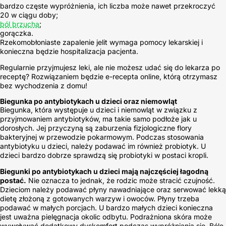
bardzo częste wypróżnienia, ich liczba może nawet przekroczyć
20 w ciągu doby;
ból brzucha
;
gorączka.
Rzekomobłoniaste zapalenie jelit wymaga pomocy lekarskiej i
konieczna będzie hospitalizacja pacjenta.
Regularnie przyjmujesz leki, ale nie możesz udać się do lekarza po
receptę? Rozwiązaniem będzie e-recepta online, którą otrzymasz
bez wychodzenia z domu!
Biegunka po antybiotykach u dzieci oraz niemowląt
Biegunka, która występuje u dzieci i niemowląt w związku z
przyjmowaniem antybiotyków, ma takie samo podłoże jak u
dorosłych. Jej przyczyną są zaburzenia fizjologiczne flory
bakteryjnej w przewodzie pokarmowym. Podczas stosowania
antybiotyku u dzieci, należy podawać im również probiotyk. U
dzieci bardzo dobrze sprawdzą się probiotyki w postaci kropli.
Biegunki po antybiotykach u dzieci mają najczęściej łagodną
postać.
Nie oznacza to jednak, że rodzic może stracić czujność.
Dzieciom należy podawać płyny nawadniające oraz serwować lekką
dietę złożoną z gotowanych warzyw i owoców. Płyny trzeba
podawać w małych porcjach. U bardzo małych dzieci konieczna
jest uważna pielęgnacja okolic odbytu. Podrażniona skóra może
wywoływać dodatkowy dyskomfort podczas wypróżniania się. Bóle