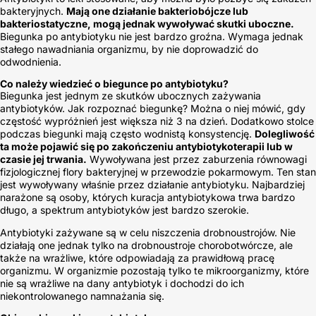
bakteryjnych.
Mają one działanie bakteriobójcze lub
bakteriostatyczne, mogą jednak wywoływać skutki uboczne.
Biegunka po antybiotyku nie jest bardzo groźna. Wymaga jednak
stałego nawadniania organizmu, by nie doprowadzić do
odwodnienia.
Co należy wiedzieć o biegunce po antybiotyku?
Biegunka jest jednym ze skutków ubocznych zażywania
antybiotyków. Jak rozpoznać biegunkę? Można o niej mówić, gdy
częstość wypróżnień jest większa niż 3 na dzień. Dodatkowo stolce
podczas biegunki mają często wodnistą konsystencję.
Dolegliwość
ta może pojawić się po zakończeniu antybiotykoterapii lub w
czasie jej trwania.
Wywoływana jest przez zaburzenia równowagi
fizjologicznej flory bakteryjnej w przewodzie pokarmowym. Ten stan
jest wywoływany właśnie przez działanie antybiotyku. Najbardziej
narażone są osoby, których kuracja antybiotykowa trwa bardzo
długo, a spektrum antybiotyków jest bardzo szerokie.
Antybiotyki zażywane są w celu niszczenia drobnoustrojów. Nie
działają one jednak tylko na drobnoustroje chorobotwórcze, ale
także na wrażliwe, które odpowiadają za prawidłową pracę
organizmu. W organizmie pozostają tylko te mikroorganizmy, które
nie są wrażliwe na dany antybiotyk i dochodzi do ich
niekontrolowanego namnażania się.