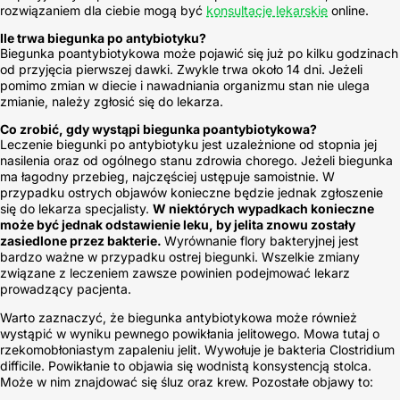
rozwiązaniem dla ciebie mogą być
konsultacje lekarskie
online.
Ile trwa biegunka po antybiotyku?
Biegunka poantybiotykowa może pojawić się już po kilku godzinach
od przyjęcia pierwszej dawki. Zwykle trwa około 14 dni. Jeżeli
pomimo zmian w diecie i nawadniania organizmu stan nie ulega
zmianie, należy zgłosić się do lekarza.
Co zrobić, gdy wystąpi biegunka poantybiotykowa?
Leczenie biegunki po antybiotyku jest uzależnione od stopnia jej
nasilenia oraz od ogólnego stanu zdrowia chorego. Jeżeli biegunka
ma łagodny przebieg, najczęściej ustępuje samoistnie. W
przypadku ostrych objawów konieczne będzie jednak zgłoszenie
się do lekarza specjalisty.
W niektórych wypadkach konieczne
może być jednak odstawienie leku, by jelita znowu zostały
zasiedlone przez bakterie.
Wyrównanie flory bakteryjnej jest
bardzo ważne w przypadku ostrej biegunki. Wszelkie zmiany
związane z leczeniem zawsze powinien podejmować lekarz
prowadzący pacjenta.
Warto zaznaczyć, że biegunka antybiotykowa może również
wystąpić w wyniku pewnego powikłania jelitowego. Mowa tutaj o
rzekomobłoniastym zapaleniu jelit. Wywołuje je bakteria
Clostridium
difficile
. Powikłanie to objawia się wodnistą konsystencją stolca.
Może w nim znajdować się śluz oraz krew. Pozostałe objawy to: