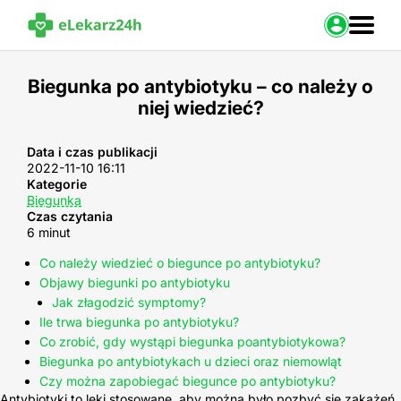
Zaloguj s
Biegunka po antybiotyku – co należy o
niej wiedzieć?
Strona Główna
Portal zdrowia
Baza leków
Data i czas publikacji
2022-11-10 16:11
Nasze usługi
Kategorie
Kontakt
Biegunka
Czas czytania
6 minut
Co należy wiedzieć o biegunce po antybiotyku?
Objawy biegunki po antybiotyku
Jak złagodzić symptomy?
Ile trwa biegunka po antybiotyku?
Co zrobić, gdy wystąpi biegunka poantybiotykowa?
Biegunka po antybiotykach u dzieci oraz niemowląt
Czy można zapobiegać biegunce po antybiotyku?
Antybiotyki to leki stosowane, aby można było pozbyć się zakażeń