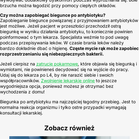
brzucha można łagodzić przy pomocy ciepłych okładów.
Czy można zapobiegać biegunce po antybiotyku?
Zapobieganie biegunce powiązanej z przyjmowaniem antybiotyków
jest możliwe. Jeżeli pacjent w przeszłości przechodził ostrą
biegunkę w wyniku działania antybiotyku, to koniecznie powinien
poinformować o tym lekarza. Specjalista weźmie to pod uwagę
podczas przepisywania leków. W czasie brania leków należy
bardzo dokładnie dbać o higienę.
Częste mycie rąk może zapobiec
rozprzestrzenianiu się niebezpiecznych bakterii.
Jeżeli cierpisz na
zatrucie pokarmowe
, które objawia się biegunką i
wymiotami, nie powinieneś decydować się na wyjście do pracy.
Udaj się do lekarza po L4, by nie narazić siebie i swoich
współpracowników.
Zwolnienie lekarskie online
to jeszcze
wygodniejsza opcja, ponieważ możesz je otrzymać bez
wychodzenia z domu!
Biegunka po antybiotyku ma najczęściej łagodny przebieg. Jest to
normalna reakcja organizmu i tylko ostre przypadki wymagają
konsultacji lekarskiej.
Zobacz również