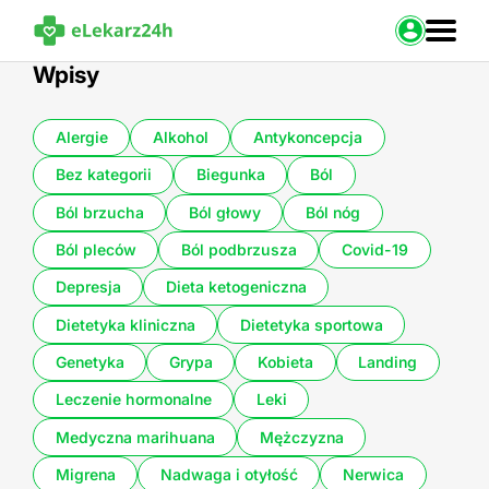
Zaloguj s
Wpisy
Strona Główna
Alergie
Alkohol
Antykoncepcja
Portal zdrowia
Bez kategorii
Biegunka
Ból
Baza leków
Nasze usługi
Ból brzucha
Ból głowy
Ból nóg
Kontakt
Ból pleców
Ból podbrzusza
Covid-19
Depresja
Dieta ketogeniczna
Dietetyka kliniczna
Dietetyka sportowa
Genetyka
Grypa
Kobieta
Landing
Leczenie hormonalne
Leki
Medyczna marihuana
Mężczyzna
Migrena
Nadwaga i otyłość
Nerwica