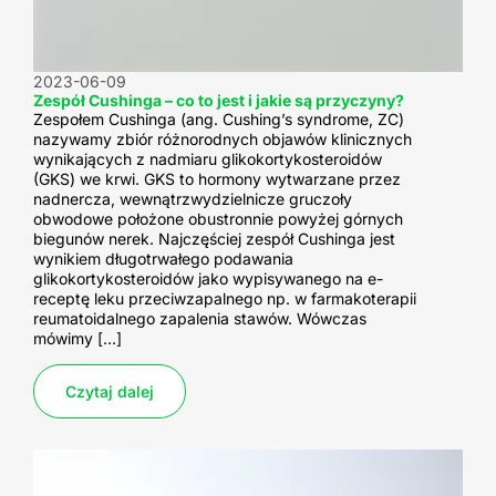
2023-06-09
Zespół Cushinga – co to jest i jakie są przyczyny?
Zespołem Cushinga (ang. Cushing’s syndrome, ZC)
nazywamy zbiór różnorodnych objawów klinicznych
wynikających z nadmiaru glikokortykosteroidów
(GKS) we krwi. GKS to hormony wytwarzane przez
nadnercza, wewnątrzwydzielnicze gruczoły
obwodowe położone obustronnie powyżej górnych
biegunów nerek. Najczęściej zespół Cushinga jest
wynikiem długotrwałego podawania
glikokortykosteroidów jako wypisywanego na e-
receptę leku przeciwzapalnego np. w farmakoterapii
reumatoidalnego zapalenia stawów. Wówczas
mówimy […]
Czytaj dalej