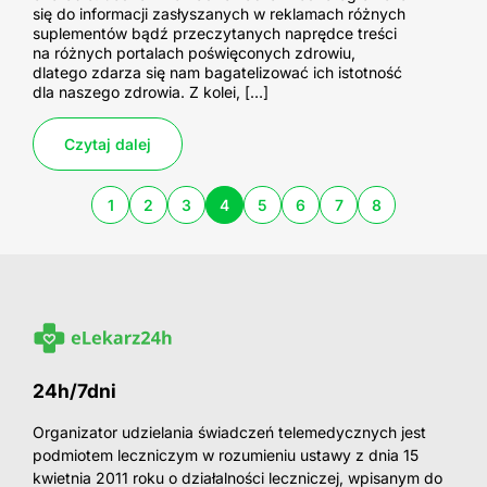
się do informacji zasłyszanych w reklamach różnych
suplementów bądź przeczytanych naprędce treści
na różnych portalach poświęconych zdrowiu,
dlatego zdarza się nam bagatelizować ich istotność
dla naszego zdrowia. Z kolei, […]
Czytaj dalej
1
2
3
4
5
6
7
8
24h/7dni
Organizator udzielania świadczeń telemedycznych jest
podmiotem leczniczym w rozumieniu ustawy z dnia 15
kwietnia 2011 roku o działalności leczniczej, wpisanym do