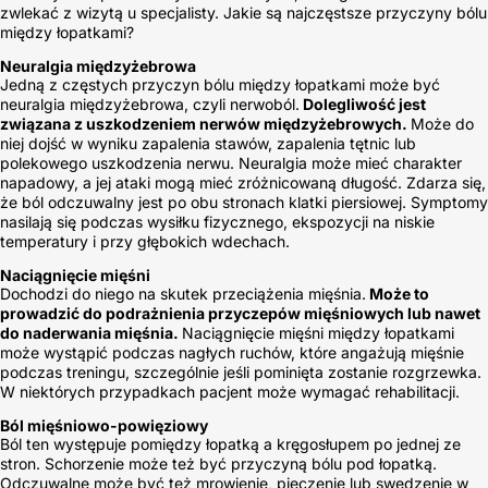
zwlekać z wizytą u specjalisty. Jakie są najczęstsze przyczyny bólu
między łopatkami?
Neuralgia międzyżebrowa
Jedną z częstych przyczyn bólu między łopatkami może być
neuralgia międzyżebrowa, czyli nerwoból.
Dolegliwość jest
związana z uszkodzeniem nerwów międzyżebrowych.
Może do
niej dojść w wyniku zapalenia stawów, zapalenia tętnic lub
polekowego uszkodzenia nerwu. Neuralgia może mieć charakter
napadowy, a jej ataki mogą mieć zróżnicowaną długość. Zdarza się,
że ból odczuwalny jest po obu stronach klatki piersiowej. Symptomy
nasilają się podczas wysiłku fizycznego, ekspozycji na niskie
temperatury i przy głębokich wdechach.
Naciągnięcie mięśni
Dochodzi do niego na skutek przeciążenia mięśnia.
Może to
prowadzić do podrażnienia przyczepów mięśniowych lub nawet
do naderwania mięśnia.
Naciągnięcie mięśni między łopatkami
może wystąpić podczas nagłych ruchów, które angażują mięśnie
podczas treningu, szczególnie jeśli pominięta zostanie rozgrzewka.
W niektórych przypadkach pacjent może wymagać rehabilitacji.
Ból mięśniowo-powięziowy
Ból ten występuje pomiędzy łopatką a kręgosłupem po jednej ze
stron. Schorzenie może też być przyczyną bólu pod łopatką.
Odczuwalne może być też mrowienie, pieczenie lub swędzenie w