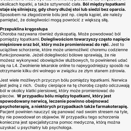
okolicach łopatki, a także sztywność ciała.
Ból między łopatkami
staje się silniejszy, gdy chory dłużej stoi lub siedzi bez oparcia.
Sposobem na złagodzenie bólu jest np. ciepła kąpiel, ale należy
pamiętać, że dolegliwości mogą powrócić z większą siłą.
Przepuklina kręgosłupa
Choroba nazywana również dyskopatią. Może powodować ból
pomiędzy łopatkami.
Dolegliwościom towarzyszy często napięcie
mięśniowe oraz ból, który może promieniować do ręki.
Jest to
uciążliwe schorzenie, które może uniemożliwić choremu codzienne
funkcjonowanie. Jeżeli dolegliwości bólowe sprawiają, że nie
możesz wykonywać obowiązków służbowych, to powinieneś udać
się na L4. Zwolnienie lekarskie online to najwygodniejszy sposób na
otrzymanie kilku dni wolnego w związku ze złym stanem zdrowia.
Jest wiele możliwych przyczyn bólu pomiędzy łopatkami. Nerwica
jest jedną z nich. Osoby cierpiące na tę chorobę często odczuwają
ból w okolicy klatki piersiowej, który może promieniować do
pleców.
W przypadku bólu między łopatkami, który jest
spowodowany nerwicą, leczenie powinno obejmować
psychoterapię, a niektórych przypadkach także farmakoterapię.
Pacjent powinien nauczyć się panować nad swoim stresem na tyle,
by nie powodował on objawów. W przypadku tego schorzenia
konieczna jest specjalistyczna pomoc medyczna, którą można
uzyskać u psychiatry lub psychologa.