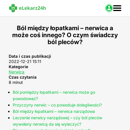
Zaloguj s
Ból między łopatkami – nerwica a
może coś innego? O czym świadczy
Strona Główna
ból pleców?
Portal zdrowia
Baza leków
Nasze usługi
Data i czas publikacji
2022-12-21 15:11
Kontakt
Kategorie
Nerwica
Czas czytania
8 minut
Ból pomiędzy łopatkami – nerwica może go
powodować?
Przyczyny nerwic – co powoduje dolegliwości?
Ból między łopatkami – nerwica narządowa
Leczenie nerwicy narządowej – czy ból pleców
wywołany nerwicą da się wyleczyć?