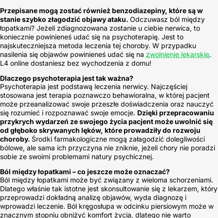
Przepisane mogą zostać również benzodiazepiny, które są w
stanie szybko złagodzić objawy ataku.
Odczuwasz ból między
łopatkami? Jeżeli zdiagnozowana zostanie u ciebie nerwica, to
koniecznie powinieneś udać się na psychoterapię. Jest to
najskuteczniejsza metoda leczenia tej choroby. W przypadku
nasilenia się objawów powinieneś udać się na
zwolnienie lekarskie
.
L4 online dostaniesz bez wychodzenia z domu!
Dlaczego psychoterapia jest tak ważna?
Psychoterapia jest podstawą leczenia nerwicy. Najczęściej
stosowana jest terapia poznawczo behawioralna, w której pacjent
może przeanalizować swoje przeszłe doświadczenia oraz nauczyć
się rozumieć i rozpoznawać swoje emocje.
Dzięki przepracowaniu
przykrych wydarzeń ze swojego życia pacjent może uwolnić się
od głęboko skrywanych lęków, które prowadziły do rozwoju
choroby.
Środki farmakologiczne mogą załagodzić dolegliwości
bólowe, ale sama ich przyczyna nie zniknie, jeżeli chory nie poradzi
sobie ze swoimi problemami natury psychicznej.
Ból między łopatkami – co jeszcze może oznaczać?
Ból między łopatkami może być związany z wieloma schorzeniami.
Dlatego właśnie tak istotne jest skonsultowanie się z lekarzem, który
przeprowadzi dokładną analizę objawów, wyda diagnozę i
wprowadzi leczenie. Ból kręgosłupa w odcinku piersiowym może w
znacznym stopniu obniżyć komfort życia, dlatego nie warto