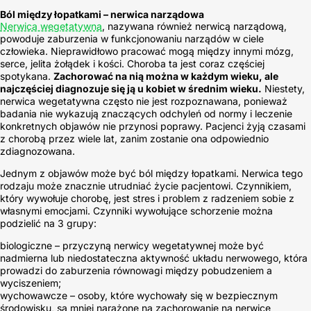
Ból między łopatkami – nerwica narządowa
Nerwica wegetatywna
, nazywana również nerwicą narządową,
powoduje zaburzenia w funkcjonowaniu narządów w ciele
człowieka. Nieprawidłowo pracować mogą między innymi mózg,
serce, jelita żołądek i kości. Choroba ta jest coraz częściej
spotykana.
Zachorować na nią można w każdym wieku, ale
najczęściej diagnozuje się ją u kobiet w średnim wieku.
Niestety,
nerwica wegetatywna często nie jest rozpoznawana, ponieważ
badania nie wykazują znaczących odchyleń od normy i leczenie
konkretnych objawów nie przynosi poprawy. Pacjenci żyją czasami
z chorobą przez wiele lat, zanim zostanie ona odpowiednio
zdiagnozowana.
Jednym z objawów może być ból między łopatkami. Nerwica tego
rodzaju może znacznie utrudniać życie pacjentowi. Czynnikiem,
który wywołuje chorobę, jest stres i problem z radzeniem sobie z
własnymi emocjami. Czynniki wywołujące schorzenie można
podzielić na 3 grupy:
biologiczne – przyczyną nerwicy wegetatywnej może być
nadmierna lub niedostateczna aktywność układu nerwowego, która
prowadzi do zaburzenia równowagi między pobudzeniem a
wyciszeniem;
wychowawcze – osoby, które wychowały się w bezpiecznym
środowisku, są mniej narażone na zachorowanie na nerwicę