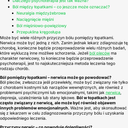
Dlaczego psychoterapia jest tak ważna?
Ból między łopatkami – co jeszcze może oznaczać?
Neuralgia międzyżebrowa
Naciągnięcie mięśni
Ból mięśniowo-powięziowy
Przepuklina kręgosłupa
Może być wiele różnych przyczyn bólu pomiędzy łopatkami.
Nerwica może być jedną z nich. Zanim jednak lekarz zdiagnozuje tę
chorobę, konieczne będzie przeprowadzenie wielu różnych badań,
które wykluczą inne możliwe schorzenia. Jeżeli
ból pleców
ma
charakter nerwicowy, to konieczne będzie przeprowadzenie
psychoterapii, jest to najskuteczniejsza metoda leczenia tego
rodzaju chorób.
Ból pomiędzy łopatkami – nerwica może go powodować?
Ból pleców, zwłaszcza jeśli przewlekły, może być związany nie tylko
z chorobami kostnymi lub narządów wewnętrznych, ale również z
problemami psychicznymi lub emocjonalnymi, takimi jak
nerwica
,
depresja, uzależnienia lub stany lękowe.
Ból w łopatkach jest
często związany z nerwicą, ale może być również objawem
innych problemów emocjonalnych.
Ważne jest, aby skonsultować
się z lekarzem w celu zdiagnozowania przyczyny bólu i uzyskania
odpowiedniego leczenia.
Przyczyny nerwic – co powoduje dolegliwości?