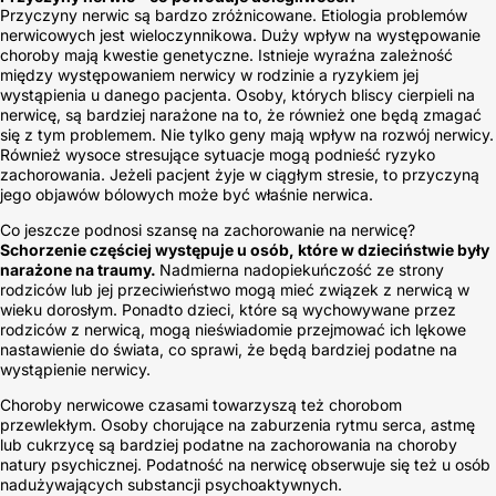
Przyczyny nerwic są bardzo zróżnicowane. Etiologia problemów
nerwicowych jest wieloczynnikowa. Duży wpływ na występowanie
choroby mają kwestie genetyczne. Istnieje wyraźna zależność
między występowaniem nerwicy w rodzinie a ryzykiem jej
wystąpienia u danego pacjenta. Osoby, których bliscy cierpieli na
nerwicę, są bardziej narażone na to, że również one będą zmagać
się z tym problemem. Nie tylko geny mają wpływ na rozwój nerwicy.
Również wysoce stresujące sytuacje mogą podnieść ryzyko
zachorowania. Jeżeli pacjent żyje w ciągłym stresie, to przyczyną
jego objawów bólowych może być właśnie nerwica.
Co jeszcze podnosi szansę na zachorowanie na nerwicę?
Schorzenie częściej występuje u osób, które w dzieciństwie były
narażone na traumy.
Nadmierna nadopiekuńczość ze strony
rodziców lub jej przeciwieństwo mogą mieć związek z nerwicą w
wieku dorosłym. Ponadto dzieci, które są wychowywane przez
rodziców z nerwicą, mogą nieświadomie przejmować ich lękowe
nastawienie do świata, co sprawi, że będą bardziej podatne na
wystąpienie nerwicy.
Choroby nerwicowe czasami towarzyszą też chorobom
przewlekłym. Osoby chorujące na zaburzenia rytmu serca, astmę
lub cukrzycę są bardziej podatne na zachorowania na choroby
natury psychicznej. Podatność na nerwicę obserwuje się też u osób
nadużywających substancji psychoaktywnych.