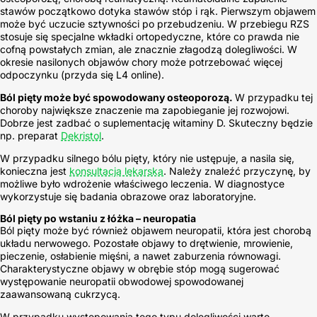
stawów początkowo dotyka stawów stóp i rąk. Pierwszym objawem
może być uczucie sztywności po przebudzeniu. W przebiegu RZS
stosuje się specjalne wkładki ortopedyczne, które co prawda nie
cofną powstałych zmian, ale znacznie złagodzą dolegliwości. W
okresie nasilonych objawów chory może potrzebować więcej
odpoczynku (przyda się L4 online).
Ból pięty może być spowodowany osteoporozą.
W przypadku tej
choroby największe znaczenie ma zapobieganie jej rozwojowi.
Dobrze jest zadbać o suplementację witaminy D. Skuteczny będzie
np. preparat
Dekristol
.
W przypadku silnego bólu pięty, który nie ustępuje, a nasila się,
konieczna jest
konsultacja lekarska
. Należy znaleźć przyczynę, by
możliwe było wdrożenie właściwego leczenia. W diagnostyce
wykorzystuje się badania obrazowe oraz laboratoryjne.
Ból pięty po wstaniu z łóżka – neuropatia
Ból pięty może być również objawem neuropatii, która jest chorobą
układu nerwowego. Pozostałe objawy to drętwienie, mrowienie,
pieczenie, osłabienie mięśni, a nawet zaburzenia równowagi.
Charakterystyczne objawy w obrębie stóp mogą sugerować
występowanie neuropatii obwodowej spowodowanej
zaawansowaną cukrzycą.
W przypadku występowania tego typu dolegliwości warto