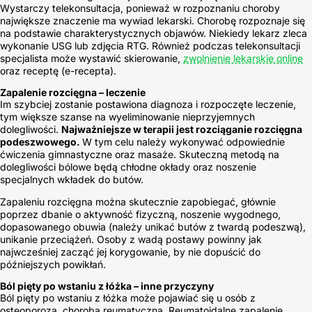
Wystarczy telekonsultacja, ponieważ w rozpoznaniu choroby
największe znaczenie ma wywiad lekarski. Chorobę rozpoznaje się
na podstawie charakterystycznych objawów. Niekiedy lekarz zleca
wykonanie USG lub zdjęcia RTG. Również podczas telekonsultacji
specjalista może wystawić skierowanie,
zwolnienie lekarskie online
oraz receptę (e-recepta).
Zapalenie rozcięgna – leczenie
Im szybciej zostanie postawiona diagnoza i rozpoczęte leczenie,
tym większe szanse na wyeliminowanie nieprzyjemnych
dolegliwości.
Najważniejsze w terapii jest rozciąganie rozcięgna
podeszwowego.
W tym celu należy wykonywać odpowiednie
ćwiczenia gimnastyczne oraz masaże. Skuteczną metodą na
dolegliwości bólowe będą chłodne okłady oraz noszenie
specjalnych wkładek do butów.
Zapaleniu rozcięgna można skutecznie zapobiegać, głównie
poprzez dbanie o aktywność fizyczną, noszenie wygodnego,
dopasowanego obuwia (należy unikać butów z twardą podeszwą),
unikanie przeciążeń. Osoby z wadą postawy powinny jak
najwcześniej zacząć jej korygowanie, by nie dopuścić do
późniejszych powikłań.
Ból pięty po wstaniu z łóżka – inne przyczyny
Ból pięty po wstaniu z łóżka może pojawiać się u osób z
osteoporozą, chorobą reumatyczną. Reumatoidalne zapalenie