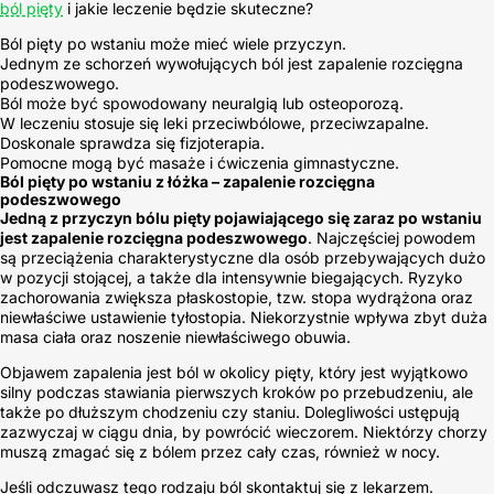
ból pięty
i jakie leczenie będzie skuteczne?
Ból pięty po wstaniu może mieć wiele przyczyn.
Jednym ze schorzeń wywołujących ból jest zapalenie rozcięgna
podeszwowego.
Ból może być spowodowany neuralgią lub osteoporozą.
W leczeniu stosuje się leki przeciwbólowe, przeciwzapalne.
Doskonale sprawdza się fizjoterapia.
Pomocne mogą być masaże i ćwiczenia gimnastyczne.
Ból pięty po wstaniu z łóżka – zapalenie rozcięgna
podeszwowego
Jedną z przyczyn bólu pięty pojawiającego się zaraz po wstaniu
jest zapalenie rozcięgna podeszwowego
. Najczęściej powodem
są przeciążenia charakterystyczne dla osób przebywających dużo
w pozycji stojącej, a także dla intensywnie biegających. Ryzyko
zachorowania zwiększa płaskostopie, tzw. stopa wydrążona oraz
niewłaściwe ustawienie tyłostopia. Niekorzystnie wpływa zbyt duża
masa ciała oraz noszenie niewłaściwego obuwia.
Objawem zapalenia jest ból w okolicy pięty, który jest wyjątkowo
silny podczas stawiania pierwszych kroków po przebudzeniu, ale
także po dłuższym chodzeniu czy staniu. Dolegliwości ustępują
zazwyczaj w ciągu dnia, by powrócić wieczorem. Niektórzy chorzy
muszą zmagać się z bólem przez cały czas, również w nocy.
Jeśli odczuwasz tego rodzaju ból skontaktuj się z lekarzem.