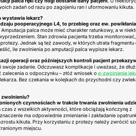
tacji palca ręki czy nogi dostanie dany pacjent
. U niektóry
woich zadań od razu po zagojeniu ran i uformowaniu kikuta.
ca wystawia lekarz?
dzaju pooperacyjnego L4, to przebieg oraz ew. powikłania
. Amputacja palca może mieć charakter ratunkowy, a w niek
yprzedzeniem. Stan zdrowia pacjenta trzeba monitorować,
 protezy. Jednak są też zawody, w których utrata fragmentu 
ślić, ile zwolnienia po amputacji palca wypisze lekarz.
i operacji oraz późniejszych kontroli pacjent przekazy
łni swoje zadanie. Odczuwasz komplikacje i uważasz, że dłu
ć zalecenia o odpoczynku – złóż wniosek o
e-zwolnienie lek
 lekarza. Bez czekania w kolejkach do przychodni czy zwlek
a zwolnieniu?
onych czynnościach w trakcie trwania zwolnienia udzieli
ś czas z wszelkich aktywności, które obciążają kończynę z
naczenie ma odpowiednie zmienianie i zakładanie opatru
rostu kikuta. Przy korzystaniu z protezy należy zwrócić s
 zranionym miejscu.