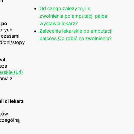
ch
Od czego zależy to, ile
zwolnienia po amputacji palca
 po
wystawia lekarz?
tórych
Zalecenia lekarskie po amputacji
 czasami
palców. Co robić na zwolnieniu?
dłoni/stopy
wał
ższa
arskie (L4)
ania z
 ci lekarz
nków
zczególną