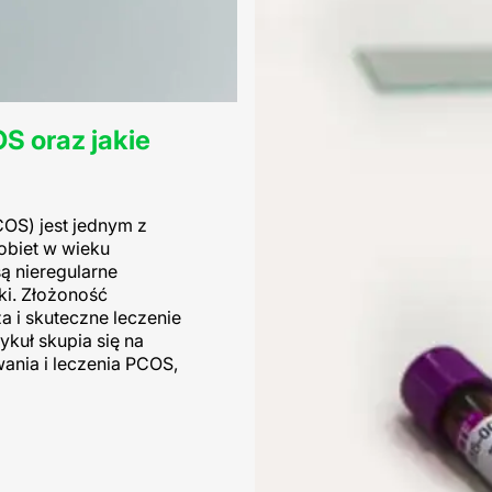
S oraz jakie
OS) jest jednym z
obiet w wieku
ą nieregularne
iki. Złożoność
a i skuteczne leczenie
ykuł skupia się na
ania i leczenia PCOS,