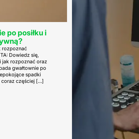
 po posiłku i
ktywną?
ak rozpoznać
A: Dowiedz się,
i jak rozpoznać oraz
spada gwałtownie po
iepokojące spadki
 coraz częściej […]