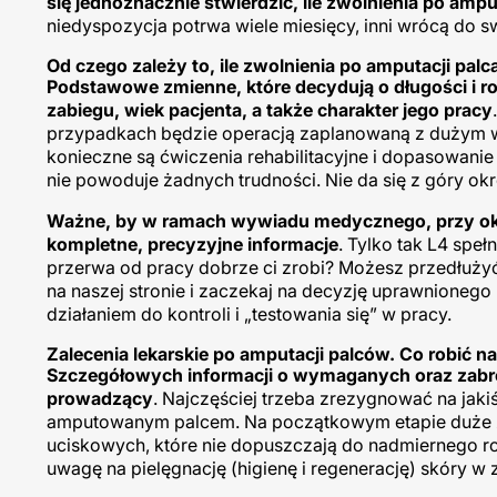
się jednoznacznie stwierdzić, ile zwolnienia po ampu
niedyspozycja potrwa wiele miesięcy, inni wrócą do s
Od czego zależy to, ile zwolnienia po amputacji pal
Podstawowe zmienne, które decydują o długości i ro
zabiegu, wiek pacjenta, a także charakter jego pracy
przypadkach będzie operacją zaplanowaną z dużym w
konieczne są ćwiczenia rehabilitacyjne i dopasowanie
nie powoduje żadnych trudności. Nie da się z góry okre
Ważne, by w ramach wywiadu medycznego, przy okazj
kompletne, precyzyjne informacje
. Tylko tak L4 spe
przerwa od pracy dobrze ci zrobi? Możesz przedłuży
na naszej stronie i zaczekaj na decyzję uprawnionego
działaniem do kontroli i „testowania się” w pracy.
Zalecenia lekarskie po amputacji palców. Co robić n
Szczegółowych informacji o wymaganych oraz zabroni
prowadzący
. Najczęściej trzeba zrezygnować na jaki
amputowanym palcem. Na początkowym etapie duże z
uciskowych, które nie dopuszczają do nadmiernego roz
uwagę na pielęgnację (higienę i regenerację) skóry w