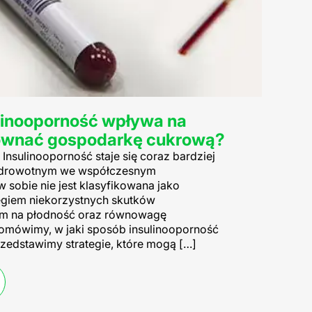
ulinooporność wpływa na
równać gospodarkę cukrową?
Insulinooporność staje się coraz bardziej
drowotnym we współczesnym
 sobie nie jest klasyfikowana jako
regiem niekorzystnych skutków
m na płodność oraz równowagę
 omówimy, w jaki sposób insulinooporność
zedstawimy strategie, które mogą […]