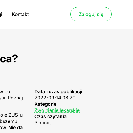
gi
Kontakt
Zaloguj się
lca?
ów po
Data i czas publikacji
tii. Poznaj
2022-09-14 08:20
Kategorie
Zwolnienie lekarskie
role ZUS-u
Czas czytania
zybszemu
3 minut
ków.
Nie da