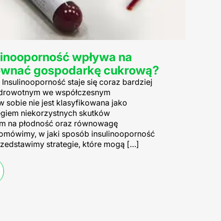
ulinooporność wpływa na
równać gospodarkę cukrową?
Insulinooporność staje się coraz bardziej
drowotnym we współczesnym
 sobie nie jest klasyfikowana jako
regiem niekorzystnych skutków
m na płodność oraz równowagę
 omówimy, w jaki sposób insulinooporność
zedstawimy strategie, które mogą […]