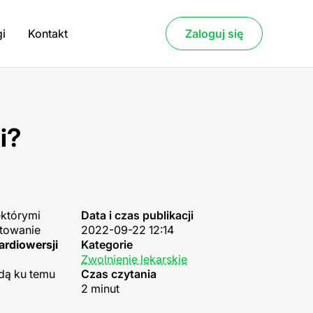
gi
Kontakt
Zaloguj się
i?
ektórymi
Data i czas publikacji
otowanie
2022-09-22 12:14
ardiowersji
Kategorie
Zwolnienie lekarskie
dą ku temu
Czas czytania
2 minut