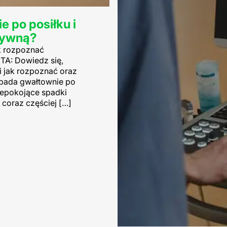
 po posiłku i
ktywną?
ak rozpoznać
A: Dowiedz się,
i jak rozpoznać oraz
spada gwałtownie po
iepokojące spadki
 coraz częściej […]