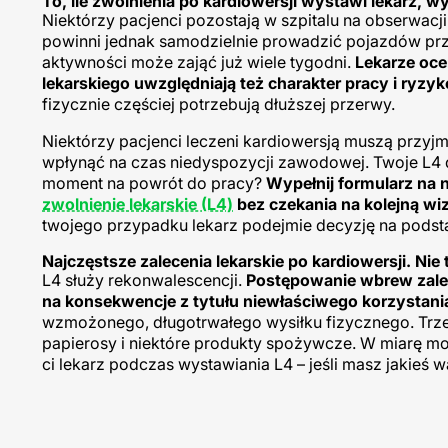
To, ile zwolnienia po kardiowersji wystawi lekarz, 
Niektórzy pacjenci pozostają w szpitalu na obserwacji
powinni jednak samodzielnie prowadzić pojazdów prz
aktywności może zająć już wiele tygodni.
Lekarze oce
lekarskiego uwzględniają też charakter pracy i ry
fizycznie częściej potrzebują dłuższej przerwy.
Niektórzy pacjenci leczeni kardiowersją muszą przyj
wpłynąć na czas niedyspozycji zawodowej. Twoje L4 
moment na powrót do pracy?
Wypełnij formularz na 
zwolnienie lekarskie (L4)
bez czekania na kolejną wiz
twojego przypadku lekarz podejmie decyzję na podst
Najczęstsze zalecenia lekarskie po kardiowersji. Ni
L4 służy rekonwalescencji.
Postępowanie wbrew zalec
na konsekwencje z tytułu niewłaściwego korzystania
wzmożonego, długotrwałego wysiłku fizycznego. Trze
papierosy i niektóre produkty spożywcze. W miarę moż
ci lekarz podczas wystawiania L4 – jeśli masz jakieś w