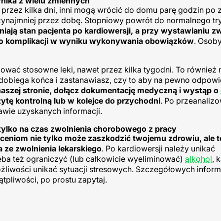
wynika z wielu zmiennych
 przez kilka dni, inni mogą wrócić do domu parę godzin po 
ynajmniej przez dobę. Stopniowy powrót do normalnego try
niają stan pacjenta po kardiowersji, a przy wystawianiu z
zyko komplikacji w wyniku wykonywania obowiązków
. Osob
mować stosowne leki, nawet przez kilka tygodni. To również
dobiega końca i zastanawiasz, czy to aby na pewno odpowi
naszej stronie, dołącz dokumentację medyczną i wystąp o
ytę kontrolną lub w kolejce do przychodni
. Po przeanaliz
awie uzyskanych informacji.
e tylko na czas zwolnienia chorobowego z pracy
eniom nie tylko może zaszkodzić twojemu zdrowiu, ale t
 ze zwolnienia lekarskiego
. Po kardiowersji należy unikać
ba też ograniczyć (lub całkowicie wyeliminować)
alkohol
, 
liwości unikać sytuacji stresowych. Szczegółowych informa
ątpliwości, po prostu zapytaj.