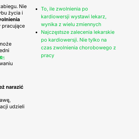
zabiegu. Nie
To, ile zwolnienia po
bu życia i
kardiowersji wystawi lekarz,
wolnienia
wynika z wielu zmiennych
y pracujące
Najczęstsze zalecenia lekarskie
po kardiowersji. Nie tylko na
 może
czas zwolnienia chorobowego z
edni
pracy
e-
owaniu
eż narazić
kawę,
cji udzieli