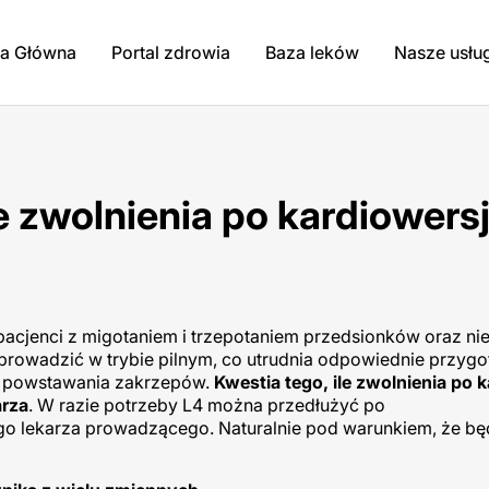
na Główna
Portal zdrowia
Baza leków
Nasze usłu
le zwolnienia po kardiowersj
 pacjenci z migotaniem i trzepotaniem przedsionków oraz ni
eprowadzić w trybie pilnym, co utrudnia odpowiednie przyg
np. powstawania zakrzepów.
Kwestia tego, ile zwolnienia po k
arza
. W razie potrzeby L4 można przedłużyć po
ego lekarza prowadzącego. Naturalnie pod warunkiem, że bę