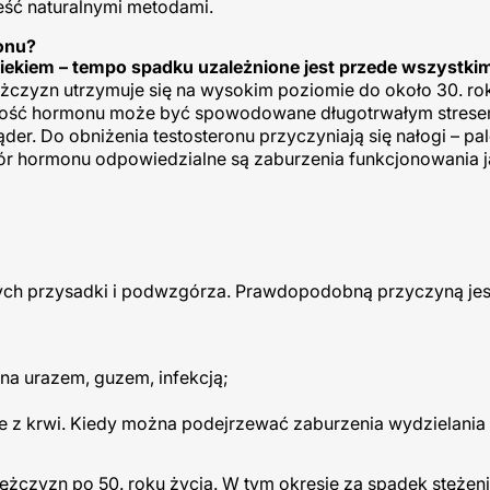
ść naturalnymi metodami.
ronu?
iekiem – tempo spadku uzależnione jest przede wszystki
czyzn utrzymuje się na wysokim poziomie do około 30. rok
 ilość hormonu może być spowodowane długotrwałym strese
er. Do obniżenia testosteronu przyczyniają się nałogi – pal
ór hormonu odpowiedzialne są zaburzenia funkcjonowania j
ch przysadki i podwzgórza. Prawdopodobną przyczyną jes
a urazem, guzem, infekcją;
e z krwi. Kiedy można podejrzewać zaburzenia wydzielani
ężczyzn po 50. roku życia. W tym okresie za spadek stęże