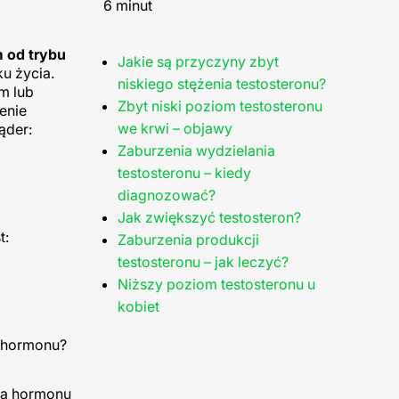
6 minut
m od trybu
Jakie są przyczyny zbyt
u życia.
niskiego stężenia testosteronu?
m lub
Zbyt niski poziom testosteronu
enie
we krwi – objawy
ąder:
Zaburzenia wydzielania
testosteronu – kiedy
diagnozować?
Jak zwiększyć testosteron?
t:
Zaburzenia produkcji
testosteronu – jak leczyć?
Niższy poziom testosteronu u
kobiet
a hormonu?
nia hormonu