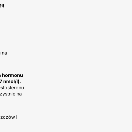
gą
u na
ch hormonu
 nmol/l).
estosteronu
zystnie na
szczów i