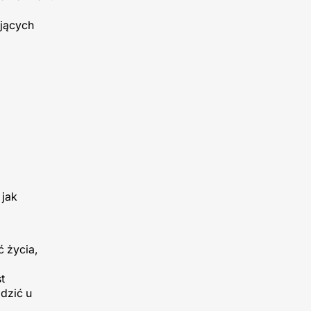
jących
 jak
 życia,
t
dzić u