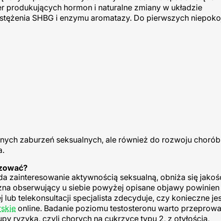
er produkujących hormon i naturalne zmiany w układzie
tężenia SHBG i enzymu aromatazy. Do pierwszych niepoko
nych zaburzeń seksualnych, ale również do rozwoju chorób
a.
ozować?
a zainteresowanie aktywnością seksualną, obniża się jakość
zna obserwujący u siebie powyżej opisane objawy powinien
lub telekonsultacji specjalista zdecyduje, czy konieczne jes
rskie
online. Badanie poziomu testosteronu warto przeprowa
 ryzyka, czyli chorych na cukrzycę typu 2, z otyłością,