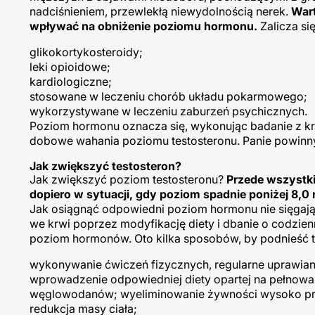
nadciśnieniem, przewlekłą niewydolnością nerek.
Wart
wpływać na obniżenie poziomu hormonu.
Zalicza się
glikokortykosteroidy;
leki opioidowe;
kardiologiczne;
stosowane w leczeniu chorób układu pokarmowego;
wykorzystywane w leczeniu zaburzeń psychicznych.
Poziom hormonu oznacza się, wykonując badanie z krw
dobowe wahania poziomu testosteronu. Panie powinny
Jak zwiększyć testosteron?
Jak zwiększyć poziom testosteronu?
Przede wszystki
dopiero w sytuacji, gdy poziom spadnie poniżej 8,0 
Jak osiągnąć odpowiedni poziom hormonu nie sięgając
we krwi poprzez modyfikację diety i dbanie o codzie
poziom hormonów. Oto kilka sposobów, by podnieść t
wykonywanie ćwiczeń fizycznych, regularne uprawiani
wprowadzenie odpowiedniej diety opartej na pełnowart
węglowodanów; wyeliminowanie żywności wysoko pr
redukcja masy ciała;