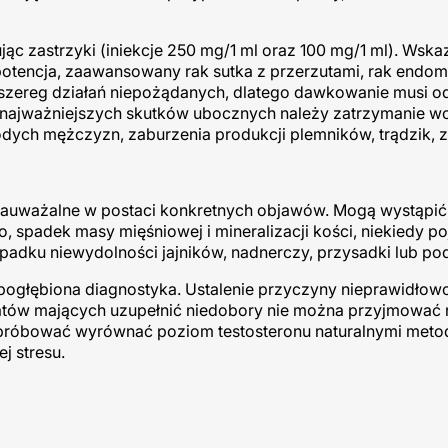
jąc zastrzyki (iniekcje 250 mg/1 ml oraz 100 mg/1 ml). Wsk
otencja, zaawansowany rak sutka z przerzutami, rak endom
 szereg działań niepożądanych, dlatego dawkowanie musi o
Do najważniejszych skutków ubocznych należy zatrzymanie 
dych mężczyzn, zaburzenia produkcji plemników, trądzik, 
 zauważalne w postaci konkretnych objawów. Mogą wystąpić 
 spadek masy mięśniowej i mineralizacji kości, niekiedy po
zypadku niewydolności jajników, nadnerczy, przysadki lub p
ogłębiona diagnostyka. Ustalenie przyczyny nieprawidłow
atów mających uzupełnić niedobory nie można przyjmować 
ak próbować wyrównać poziom testosteronu naturalnymi meto
j stresu.