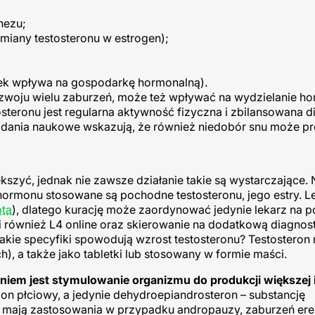
nezu;
miany testosteronu w estrogen);
nek wpływa na gospodarkę hormonalną).
rozwoju wielu zaburzeń, może też wpływać na wydzielanie h
eronu jest regularna aktywność fizyczna i zbilansowana di
adania naukowe wskazują, że również niedobór snu może p
ększyć, jednak nie zawsze działanie takie są wystarczające. 
u hormonu stosowane są pochodne testosteronu, jego estry. L
pta
), dlatego kurację może zaordynować jedynie lekarz na 
i również L4 online oraz skierowanie na dodatkową diagnos
Jakie specyfiki spowodują wzrost testosteronu? Testostero
h), a także jako tabletki lub stosowany w formie maści.
aniem jest stymulowanie organizmu do produkcji większej i
on płciowy, a jedynie dehydroepiandrosteron – substancję
 mają zastosowania w przypadku andropauzy, zaburzeń erek