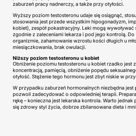
zaburzeń pracy nadnerczy, a także przy otyłości.
Wyższy poziom testosteronu udaje się osiągnąć, stosu
stosowania jest przede wszystkim hipogonadyzm, imp
kobiet), zespół pokastracyjny. Leki mogą wywoływać
zgodnie z zaleceniami lekarza i pod jego kontrolą. 
organizmie, zahamowanie wzrostu kości długich u mło
miesiączkowania, brak owulacji.
Niższy poziom testosteronu u kobiet
Obniżenie poziomu testosteronu u kobiet rzadko jest
koncentracją, pamięcią, obniżenie popędu seksualnego,
otyłość. Stężenie tego hormonu jest zbyt niskie w pr
W przypadku zaburzeń hormonalnych niezbędna jest p
pozwoli zadecydować o odpowiedniej terapii. Prepar
rękę – konieczna jest lekarska kontrola. Warto jedn
się zdrowy styl życia, dobrze zbilansowana dieta i mnie