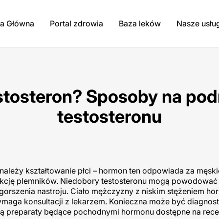
na Główna
Portal zdrowia
Baza leków
Nasze usłu
stosteron? Sposoby na pod
testosteronu
należy kształtowanie płci – hormon ten odpowiada za męski
dukcję plemników. Niedobory testosteronu mogą powodować
gorszenia nastroju. Ciało mężczyzny z niskim stężeniem h
wymaga konsultacji z lekarzem. Konieczna może być diagnos
ieją preparaty będące pochodnymi hormonu dostępne na rece