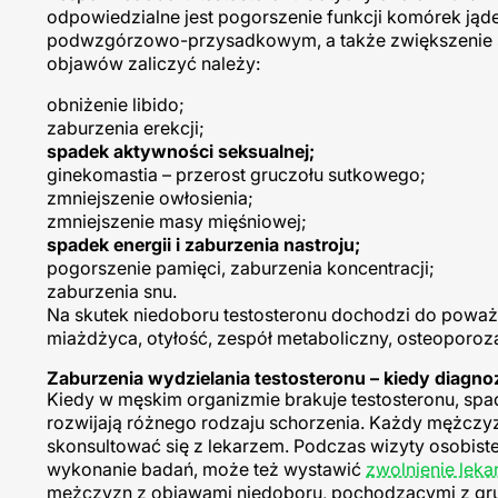
odpowiedzialne jest pogorszenie funkcji komórek jąd
podwzgórzowo-przysadkowym, a także zwiększenie s
objawów zaliczyć należy:
obniżenie libido;
zaburzenia erekcji;
spadek aktywności seksualnej;
ginekomastia – przerost gruczołu sutkowego;
zmniejszenie owłosienia;
zmniejszenie masy mięśniowej;
spadek energii i zaburzenia nastroju;
pogorszenie pamięci, zaburzenia koncentracji;
zaburzenia snu.
Na skutek niedoboru testosteronu dochodzi do poważ
miażdżyca, otyłość, zespół metaboliczny, osteoporoz
Zaburzenia wydzielania testosteronu – kiedy diagn
Kiedy w męskim organizmie brakuje testosteronu, spad
rozwijają różnego rodzaju schorzenia. Każdy mężczy
skonsultować się z lekarzem. Podczas wizyty osobistej 
wykonanie badań, może też wystawić
zwolnienie leka
mężczyzn z objawami niedoboru, pochodzącymi z grupy