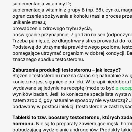
suplementacja witaminy D;
suplementacja witamin z grupy B (np. B6), cynku, mag
ograniczenie spożywania alkoholu (nasila proces prze
unikanie stresu;
prowadzenie zdrowego trybu życia;
poświęcanie przynajmniej 7 godzin na sen (odpoczy
Trzeba pamiętać, że długotrwały stres prowadzi do 
Podstawą do utrzymania prawidłowego poziomu testost
pomagające utrzymać organizm w dobrej kondycji. B
znacznego spadku testosteronu.
Zaburzenia produkcji testosteronu – jak leczyć?
Stężenie testosteronu można starać się naturalnie zwi
konieczne jest sięgnięcie po leki. W terapii niedobor
wydawane są jedynie na receptę (może to być
e-rece
wyników badań. Jeśli to konieczne specjalista wystaw
zatem zrobić, gdy naturalne sposoby nie wystarczą? 
podawany w postaci iniekcji (testosteron w zastrzykac
Tabletki to tzw. boostery testosteronu, których zad
hormonu.
Nie są to preparaty zawierające męski horm
pobudzającą wydzielanie androgenów. Produkty takie