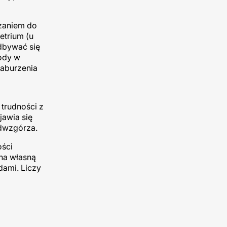
azaniem do
etrium (u
dbywać się
wody w
zaburzenia
trudności z
jawia się
odwzgórza.
ości
na własną
dami. Liczy