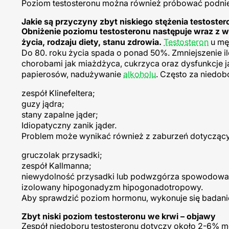
Poziom testosteronu można również próbować podnie
Jakie są przyczyny zbyt niskiego stężenia testoste
Obniżenie poziomu testosteronu następuje wraz z w
życia, rodzaju diety, stanu zdrowia.
Testosteron
u męż
Do 80. roku życia spada o ponad 50%. Zmniejszenie
chorobami jak miażdżyca, cukrzyca oraz dysfunkcje jąd
papierosów, nadużywanie
alkoholu
. Często za niedob
zespół Klinefeltera;
guzy jądra;
stany zapalne jąder;
Idiopatyczny zanik jąder.
Problem może wynikać również z zaburzeń dotyczący
gruczolak przysadki;
zespół Kallmanna;
niewydolność przysadki lub podwzgórza spowodowan
izolowany hipogonadyzm hipogonadotropowy.
Aby sprawdzić poziom hormonu, wykonuje się badani
Zbyt niski poziom testosteronu we krwi – objawy
Zespół niedoboru testosteronu dotyczy około 2-6% m