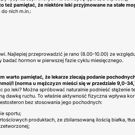
o też pamiętać, że niektóre leki przyjmowane na stałe mo
 do nich m.in.:
i. Najlepiej przeprowadzić je rano (8.00-10.00) ze względ
 badać hormon w pierwszej fazie cyklu miesięcznego.
m warto pamiętać, że lekarze zlecają podanie pochodny
nmol/l (norma u mężczyzn mieści się w przedziale 9,0-34,7
 po leki? Można spróbować naturalnie podnieść stężenie t
nną dawkę ruchu. To właśnie aktywność fizyczna wpływa kor
estosteron bez stosowania jego pochodnych:
e sportu;
ościowych produktach, ze zbilansowaną ilością białka, tłu
zetworzonej;