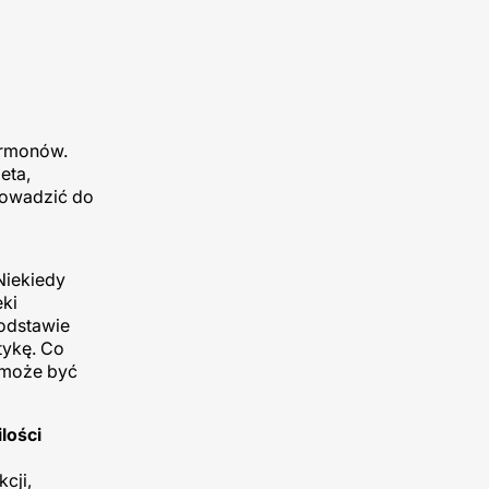
ormonów.
eta,
rowadzić do
Niekiedy
eki
podstawie
tykę. Co
n może być
lości
cji,