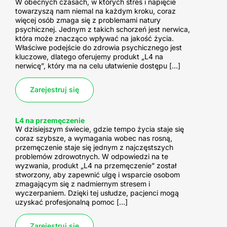
W obecnych czasach, w których stres i napięcie
towarzyszą nam niemal na każdym kroku, coraz
więcej osób zmaga się z problemami natury
psychicznej. Jednym z takich schorzeń jest nerwica,
która może znacząco wpływać na jakość życia.
Właściwe podejście do zdrowia psychicznego jest
kluczowe, dlatego oferujemy produkt „L4 na
nerwicę”, który ma na celu ułatwienie dostępu […]
Zarejestruj się
L4 na przemęczenie
W dzisiejszym świecie, gdzie tempo życia staje się
coraz szybsze, a wymagania wobec nas rosną,
przemęczenie staje się jednym z najczęstszych
problemów zdrowotnych. W odpowiedzi na te
wyzwania, produkt „L4 na przemęczenie” został
stworzony, aby zapewnić ulgę i wsparcie osobom
zmagającym się z nadmiernym stresem i
wyczerpaniem. Dzięki tej usłudze, pacjenci mogą
uzyskać profesjonalną pomoc […]
Zarejestruj się