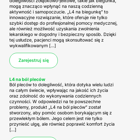
dolegliwości żołądkowo-jelitowe, takie jak biegunka,
mogą znacząco wpłynąć na naszą codzienną
aktywność i samopoczucie. „L4 na biegunkę” to
innowacyjne rozwiązanie, które oferuje nie tylko
szybki dostęp do profesjonalnej pomocy medycznej,
ale również możliwość uzyskania zwolnienia
lekarskiego w dogodny i bezpieczny sposób. Dzięki
tej usłudze, pacjenci mogą skonsultować się z
wykwalifikowanym […]
Zarejestruj się
L4 na ból pleców
Ból pleców to dolegliwość, która dotyka wielu ludzi
na całym świecie, wpływając na jakość ich życia
oraz zdolność do wykonywania codziennych
czynności. W odpowiedzi na te powszechne
problemy, produkt „L4 na ból pleców” został
stworzony, aby pomóc osobom borykającym się z
przewlekłym bólem. Jego celem jest nie tylko
przynieść ulgę, ale również poprawić komfort życia
[…]