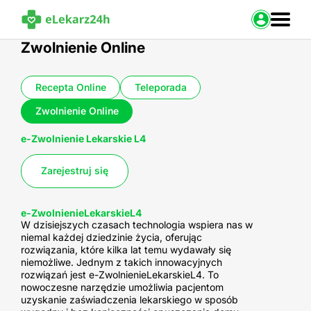
Zaloguj s
Zwolnienie Online
Strona Główna
Recepta Online
Teleporada
Portal zdrowia
Zwolnienie Online
Baza leków
Nasze usługi
e-Zwolnienie Lekarskie L4
Kontakt
Zarejestruj się
e-ZwolnienieLekarskieL4
W dzisiejszych czasach technologia wspiera nas w
niemal każdej dziedzinie życia, oferując
rozwiązania, które kilka lat temu wydawały się
niemożliwe. Jednym z takich innowacyjnych
rozwiązań jest e-ZwolnienieLekarskieL4. To
nowoczesne narzędzie umożliwia pacjentom
uzyskanie zaświadczenia lekarskiego w sposób