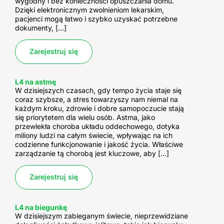
wygodny i bez konieczności opuszczania domu.
Dzięki elektronicznym zwolnieniom lekarskim,
pacjenci mogą łatwo i szybko uzyskać potrzebne
dokumenty, […]
Zarejestruj się
L4 na astmę
W dzisiejszych czasach, gdy tempo życia staje się
coraz szybsze, a stres towarzyszy nam niemal na
każdym kroku, zdrowie i dobre samopoczucie stają
się priorytetem dla wielu osób. Astma, jako
przewlekła choroba układu oddechowego, dotyka
miliony ludzi na całym świecie, wpływając na ich
codzienne funkcjonowanie i jakość życia. Właściwe
zarządzanie tą chorobą jest kluczowe, aby […]
Zarejestruj się
L4 na biegunkę
W dzisiejszym zabieganym świecie, nieprzewidziane