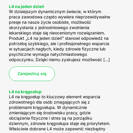
L4 na jeden dzień
W dzisiejszym dynamicznym świecie, w którym
praca zawodowa często wywiera nieprzewidywalne
presje na nasze życie osobiste, możliwość
skorzystania z jednodniowego zwolnienia
lekarskiego staje się nieocenionym rozwiązaniem.
Produkt „L4 na jeden dzień” stanowi odpowiedź na
potrzebę szybkiego, ale i profesjonalnego wsparcia
w sytuacjach nagłych, kiedy zdrowie fizyczne lub
psychiczne wymaga natychmiastowego
odpoczynku. Dzięki niemu zyskujesz możliwość […]
Zarejestruj się
L4 na kręgosłup
L4 na kręgosłup to kluczowy element wsparcia
zdrowotnego dla osób zmagających się z
problemami kręgosłupa. W dynamicznie
zmieniającym się środowisku pracy, gdzie
obciążenia fizyczne i stres są na porządku
dziennym, zdrowie kręgosłupa staje się priorytetem.
Właściwie dobrane L4 może zapewnić niezbędny