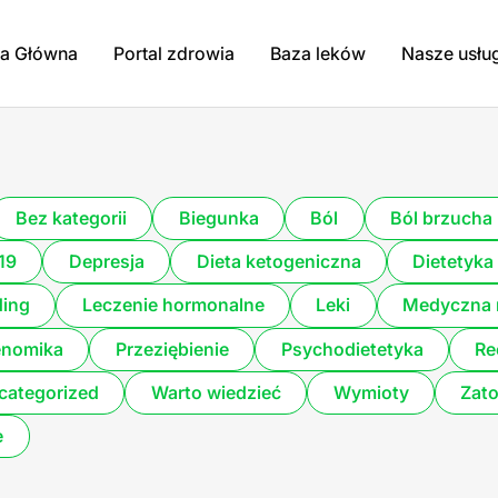
na Główna
Portal zdrowia
Baza leków
Nasze usłu
Bez kategorii
Biegunka
Ból
Ból brzucha
19
Depresja
Dieta ketogeniczna
Dietetyka 
ding
Leczenie hormonalne
Leki
Medyczna 
enomika
Przeziębienie
Psychodietetyka
Re
categorized
Warto wiedzieć
Wymioty
Zato
e