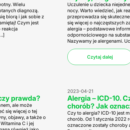
wotny. Wielu
Uczulenie u dziecka niejedn
otanych diagnozą.
nocy. Warto wiedzieć, jak re
ę biorą i jak sobie z
przeprowadza się skuteczne l
pamiętaj! Czym jest
się więcej o najczęstszych z
o reakcja
alergia – podstawowe inform
…]
odpornościowego na substanc
Nazywamy je alergenami. Ucz
Czytaj dalej
2023-04-21
 czy prawda?
Alergia – ICD-10. C
chorób? Jak oznac
anem, ale może
ć się więcej o tej
Czy to alergia? ICD-10 jest
yny, objawy, a także o
chorób. Od 1 stycznia 2022 
Witamina C i jej
oznaczone zostały choroby a
nana również jako