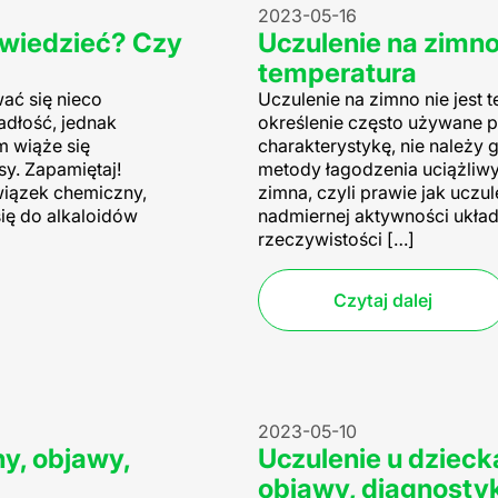
2023-05-16
 wiedzieć? Czy
Uczulenie na zimno
temperatura
ać się nieco
Uczulenie na zimno nie jest
adłość, jednak
określenie często używane p
m wiąże się
charakterystykę, nie należy g
y. Zapamiętaj!
metody łagodzenia uciążliw
związek chemiczny,
zimna, czyli prawie jak uczu
się do alkaloidów
nadmiernej aktywności układ
rzeczywistości […]
Czytaj dalej
2023-05-10
ny, objawy,
Uczulenie u dzieck
objawy, diagnostyk