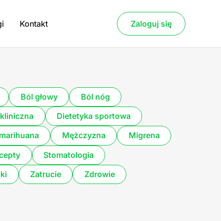
gi
Kontakt
Zaloguj się
Ból głowy
Ból nóg
kliniczna
Dietetyka sportowa
marihuana
Mężczyzna
Migrena
cepty
Stomatologia
ki
Zatrucie
Zdrowie