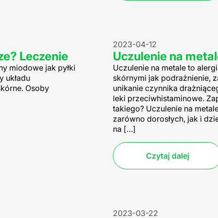
2023-04-12
rze? Leczenie
Uczulenie na metal
ny miodowe jak pyłki
Uczulenie na metale to aler
ny układu
skórnymi jak podrażnienie, z
kórne. Osoby
unikanie czynnika drażniąceg
leki przeciwhistaminowe. Zap
takiego? Uczulenie na meta
zarówno dorosłych, jak i dzi
na […]
Czytaj dalej
2023-03-22