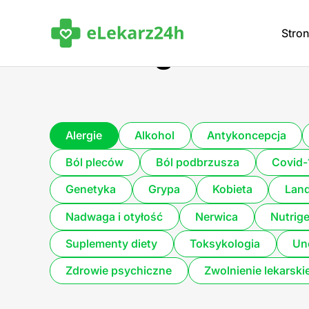
Stro
Alergie
Alergie
Alkohol
Antykoncepcja
Ból pleców
Ból podbrzusza
Covid-
Genetyka
Grypa
Kobieta
Lan
Nadwaga i otyłość
Nerwica
Nutrig
Suplementy diety
Toksykologia
Un
Zdrowie psychiczne
Zwolnienie lekarski