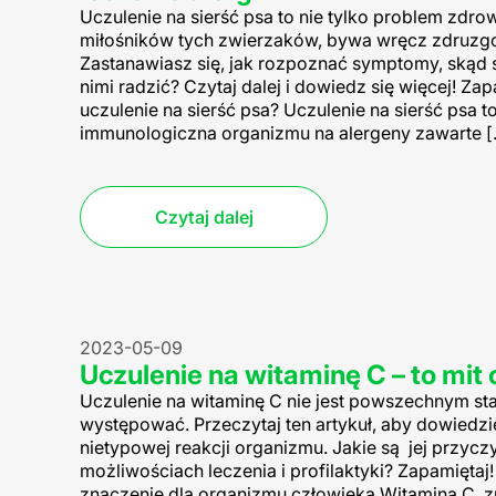
Uczulenie na sierść psa to nie tylko problem zdro
miłośników tych zwierzaków, bywa wręcz zdruzg
Zastanawiasz się, jak rozpoznać symptomy, skąd si
nimi radzić? Czytaj dalej i dowiedz się więcej! Za
uczulenie na sierść psa? Uczulenie na sierść psa t
immunologiczna organizmu na alergeny zawarte [
Czytaj dalej
2023-05-09
Uczulenie na witaminę C – to mit
Uczulenie na witaminę C nie jest powszechnym st
występować. Przeczytaj ten artykuł, aby dowiedzie
nietypowej reakcji organizmu. Jakie są jej przycz
możliwościach leczenia i profilaktyki? Zapamiętaj! 
znaczenie dla organizmu człowieka Witamina C, z