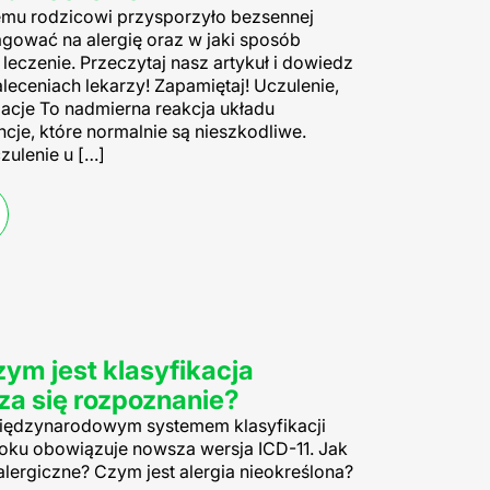
emu rodzicowi przysporzyło bezsennej
agować na alergię oraz w jaki sposób
eczenie. Przeczytaj nasz artykuł i dowiedz
aleceniach lekarzy! Zapamiętaj! Uczulenie,
acje To nadmierna reakcja układu
je, które normalnie są nieszkodliwe.
ulenie u […]
zym jest klasyfikacja
za się rozpoznanie?
 międzynarodowym systemem klasyfikacji
roku obowiązuje nowsza wersja ICD-11. Jak
lergiczne? Czym jest alergia nieokreślona?