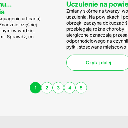
anu…
Uczulenie na powi
ia
Zmiany skórne na twarzy, 
uczulenia. Na powiekach i p
quagenic urticaria
)
obrzęk, zaczyna dokuczać św
Znacznie częściej
przebiegają różne choroby i
cnymi w wodzie,
alergiczne oznaczają przes
ymi. Sprawdź, co
odpornościowego na czynni
pyłki, stosowane miejscowo 
Czytaj dalej
1
2
3
4
5