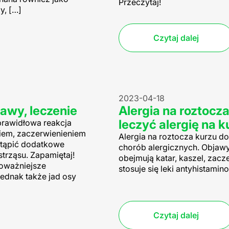
Przeczytaj!
y, […]
Czytaj dalej
2023-04-18
jawy, leczenie
Alergia na roztoc
leczyć alergię na k
eprawidłowa reakcja
iem, zaczerwienieniem
Alergia na roztocza kurzu 
stąpić dodatkowe
chorób alergicznych. Objawy
trząsu. Zapamiętaj!
obejmują katar, kaszel, zacz
poważniejsze
stosuje się leki antyhistamin
jednak także jad osy
Czytaj dalej