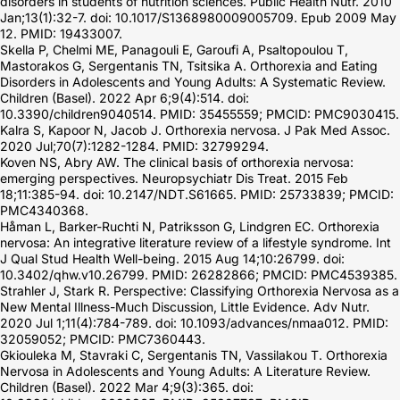
disorders in students of nutrition sciences. Public Health Nutr. 2010
Jan;13(1):32-7. doi: 10.1017/S1368980009005709. Epub 2009 May
12. PMID: 19433007.
Skella P, Chelmi ME, Panagouli E, Garoufi A, Psaltopoulou T,
Mastorakos G, Sergentanis TN, Tsitsika A. Orthorexia and Eating
Disorders in Adolescents and Young Adults: A Systematic Review.
Children (Basel). 2022 Apr 6;9(4):514. doi:
10.3390/children9040514. PMID: 35455559; PMCID: PMC9030415.
Kalra S, Kapoor N, Jacob J. Orthorexia nervosa. J Pak Med Assoc.
2020 Jul;70(7):1282-1284. PMID: 32799294.
Koven NS, Abry AW. The clinical basis of orthorexia nervosa:
emerging perspectives. Neuropsychiatr Dis Treat. 2015 Feb
18;11:385-94. doi: 10.2147/NDT.S61665. PMID: 25733839; PMCID:
PMC4340368.
Håman L, Barker-Ruchti N, Patriksson G, Lindgren EC. Orthorexia
nervosa: An integrative literature review of a lifestyle syndrome. Int
J Qual Stud Health Well-being. 2015 Aug 14;10:26799. doi:
10.3402/qhw.v10.26799. PMID: 26282866; PMCID: PMC4539385.
Strahler J, Stark R. Perspective: Classifying Orthorexia Nervosa as a
New Mental Illness-Much Discussion, Little Evidence. Adv Nutr.
2020 Jul 1;11(4):784-789. doi: 10.1093/advances/nmaa012. PMID:
32059052; PMCID: PMC7360443.
Gkiouleka M, Stavraki C, Sergentanis TN, Vassilakou T. Orthorexia
Nervosa in Adolescents and Young Adults: A Literature Review.
Children (Basel). 2022 Mar 4;9(3):365. doi: