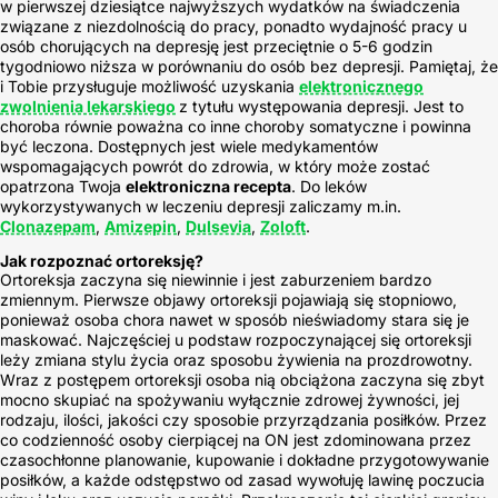
w pierwszej dziesiątce najwyższych wydatków na świadczenia
związane z niezdolnością do pracy, ponadto wydajność pracy u
osób chorujących na depresję jest przeciętnie o 5-6 godzin
tygodniowo niższa w porównaniu do osób bez depresji. Pamiętaj, że
i Tobie przysługuje możliwość uzyskania
elektronicznego
zwolnienia lekarskiego
z tytułu występowania depresji. Jest to
choroba równie poważna co inne choroby somatyczne i powinna
być leczona. Dostępnych jest wiele medykamentów
wspomagających powrót do zdrowia, w który może zostać
opatrzona Twoja
elektroniczna recepta
. Do leków
wykorzystywanych w leczeniu depresji zaliczamy m.in.
Clonazepam
,
Amizepin
,
Dulsevia
,
Zoloft
.
Jak rozpoznać ortoreksję?
Ortoreksja zaczyna się niewinnie i jest zaburzeniem bardzo
zmiennym. Pierwsze objawy ortoreksji pojawiają się stopniowo,
ponieważ osoba chora nawet w sposób nieświadomy stara się je
maskować. Najczęściej u podstaw rozpoczynającej się ortoreksji
leży zmiana stylu życia oraz sposobu żywienia na prozdrowotny.
Wraz z postępem ortoreksji osoba nią obciążona zaczyna się zbyt
mocno skupiać na spożywaniu wyłącznie zdrowej żywności, jej
rodzaju, ilości, jakości czy sposobie przyrządzania posiłków. Przez
co codzienność osoby cierpiącej na ON jest zdominowana przez
czasochłonne planowanie, kupowanie i dokładne przygotowywanie
posiłków, a każde odstępstwo od zasad wywołuję lawinę poczucia