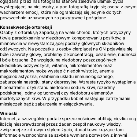
oglądana przez nas fotografia stanowi zaledwie ułamek życia
występującej na niej osoby, a pod fotografią kryje się osoba z całym
wachlarzem emocji, które nie ograniczają się jedynie do tych
powszechnie uznawanych za pozytywne i pożądane.
Konsekwencje ortoreksji
Osoby z ortoreksją zapadają na wiele chorób, których przyczyny
tkwią paradoksalnie w niezdrowym komponowaniu posiłków, a
mianowicie w niewystarczającej podaży głównych składników
odżywczych. Na początku u osoby cierpiącej na ON pojawiają się
bóle i zawroty głowy, problemy z koncentracją, osłabienie, nudności
i bóle brzucha. Ze względu na niedobory poszczególnych
składników odżywczych, witamin, mikroelementów oraz
makroelementów może wystąpić niedokrwistość, anemia
megaloblastyczna, osłabienie układu immunologicznego,
zaburzenia nastroju, stany depresyjne. Wzrasta ryzyko wystąpienia
hiponatremii, czyli stanu niedoboru sodu w krwi, rozedmy
podskórnej, odmy opłucnowej czy niedoboru elementów
morfotycznych krwi. W przypadku kobiet następuje zatrzymanie
miesiączek bądź zaburzenia miesiączkowania.
Wnioski
Internet, a szczególnie portale społecznościowe obfitują niezliczoną
ilością niesprawdzonej przez żaden zespół naukowy wiedzy,
związanej ze zdrowym stylem życia, dodatkowo krążące tam
informacje wzmocnione są szybką wymianą pomysłów z innymi