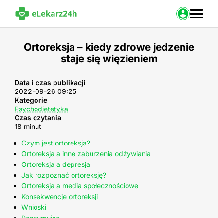
Zaloguj s
Ortoreksja – kiedy zdrowe jedzenie
staje się więzieniem
Strona Główna
Portal zdrowia
Baza leków
Data i czas publikacji
2022-09-26 09:25
Nasze usługi
Kategorie
Kontakt
Psychodietetyka
Czas czytania
18 minut
Czym jest ortoreksja?
Ortoreksja a inne zaburzenia odżywiania
Ortoreksja a depresja
Jak rozpoznać ortoreksję?
Ortoreksja a media społecznościowe
Konsekwencje ortoreksji
Wnioski
Reasumując