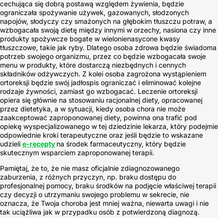
cechująca się dobrą postawą względem żywienia, będzie
ograniczała spożywanie używek, gazowanych, słodzonych
napojów, słodyczy czy smażonych na głębokim tłuszczu potraw, a
wzbogacała swoją dietę między innymi w orzechy, nasiona czy inne
produkty spożywcze bogate w wielonienasycone kwasy
tłuszczowe, takie jak ryby. Dlatego osoba zdrowa będzie świadoma
potrzeb swojego organizmu, przez co będzie wzbogacała swoje
menu w produkty, które dostarczą niezbędnych i cennych
składników odżywczych. Z kolei osoba zagrożona wystąpieniem
ortoreksji będzie swój jadłospis ograniczać i eliminować kolejne
rodzaje żywności, zamiast go wzbogacać. Leczenie ortoreksji
opiera się głównie na stosowaniu racjonalnej diety, opracowanej
przez dietetyka, a w sytuacji, kiedy osoba chora nie może
zaakceptować zaproponowanej diety, powinna ona trafić pod
opiekę wyspecjalizowanego w tej dziedzinie lekarza, który podejmie
odpowiednie kroki terapeutyczne oraz jeśli będzie to wskazane
udzieli
e-recepty
na środek farmaceutyczny, który będzie
skutecznym wsparciem zaproponowanej terapii.
Pamiętaj, że to, że nie masz oficjalnie zdiagnozowanego
zaburzenia, z różnych przyczyn, np. braku dostępu do
profesjonalnej pomocy, braku środków na podjęcie właściwej terapii
czy decyzji o utrzymaniu swojego problemu w sekrecie, nie
oznacza, że Twoja choroba jest mniej ważna, niewarta uwagi i nie
tak uciążliwa jak w przypadku osób z potwierdzoną diagnozą.