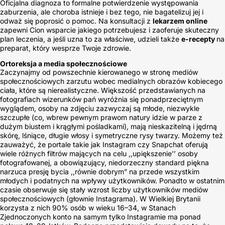
Oficjalna diagnoza to formalne potwierdzenie występowania
zaburzenia, ale choroba istnieje i bez tego, nie bagatelizuj jej i
odważ się poprosić o pomoc. Na konsultacji z
lekarzem online
zapewni Cion wsparcie jakiego potrzebujesz i zaoferuje skuteczny
plan leczenia, a jeśli uzna to za właściwe, udzieli także
e-recepty
na
preparat, który wesprze Twoje zdrowie.
Ortoreksja a media społecznościowe
Zaczynajmy od powszechnie kierowanego w stronę mediów
społecznościowych zarzutu wobec medialnych obrazów kobiecego
ciała, które są nierealistyczne. Większość przedstawianych na
fotografiach wizerunków pań wyróżnia się ponadprzeciętnym
wyglądem, osoby na zdjęciu zazwyczaj są młode, niezwykle
szczupłe (co, wbrew pewnym prawom natury idzie w parze z
dużym biustem i krągłymi pośladkami), mają nieskazitelną i jędrną
skórę, lśniące, długie włosy i symetryczne rysy twarzy. Możemy też
zauważyć, że portale takie jak Instagram czy Snapchat oferują
wiele różnych filtrów mających na celu ,,upiększenie’’ osoby
fotografowanej, a obowiązujący, niedorzeczny standard piękna
narzuca presję bycia ,,równie dobrym” na przede wszystkim
młodych i podatnych na wpływy użytkowników. Ponadto w ostatnim
czasie obserwuje się stały wzrost liczby użytkowników mediów
społecznościowych (głownie Instagrama). W Wielkiej Brytanii
korzysta z nich 90% osób w wieku 16–34, w Stanach
Zjednoczonych konto na samym tylko Instagramie ma ponad