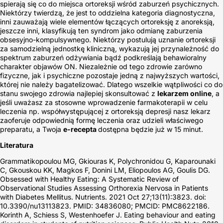
spierają się co do miejsca ortoreksji wśród zaburzeń psychicznych.
Niektórzy twierdzą, że jest to oddzielna kategoria diagnostyczna,
inni zauważają wiele elementów łączących ortoreksję z anoreksją,
jeszcze inni, klasyfikują ten syndrom jako odmianę zaburzenia
obsesyjno-kompulsywnego. Niektórzy postulują uznanie ortoreksji
za samodzielną jednostkę kliniczną, wykazują jej przynależność do
spektrum zaburzeń odżywiania bądź podkreślają behawioralny
charakter objawów ON. Niezależnie od tego zdrowie zarówno
fizyczne, jak i psychiczne pozostaje jedną z najwyższych wartości,
której nie należy bagatelizować. Dlatego wszelkie wątpliwości co do
stanu swojego zdrowia najlepiej skonsultować z
lekarzem online
, a
jeśli uważasz za stosowne wprowadzenie farmakoterapii w celu
leczenia np. współwystępującej z ortoreksją depresji nasz lekarz
zaoferuje odpowiednią formę leczenia oraz udzieli właściwego
preparatu, a Twoja
e-recepta
dostępna będzie już w 15 minut.
Literatura
Grammatikopoulou MG, Gkiouras K, Polychronidou G, Kaparounaki
C, Gkouskou KK, Magkos F, Donini LM, Eliopoulos AG, Goulis DG.
Obsessed with Healthy Eating: A Systematic Review of
Observational Studies Assessing Orthorexia Nervosa in Patients
with Diabetes Mellitus. Nutrients. 2021 Oct 27;13(11):3823. doi:
10.3390/nu13113823. PMID: 34836080; PMCID: PMC8622186.
Korinth A, Schiess S, Westenhoefer J. Eating behaviour and eating