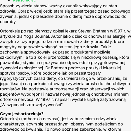
Sposób żywienia stanowi ważny czynnik wpływający na stan
zdrowia. Coraz więcej osób stara się przestrzegać zasad zdrowego
żywienia, jednak przesadne dbanie o dietę może doprowadzić do
choroby.
Ortoreksję po raz pierwszy opisał lekarz Steven Bratman w1997 r. w
artykule dla Yoga Journal. Autor jako dziecko chorował na alergię, w
związku z czym jego rodzina eliminowała z diety produkty, które
mogłyby negatywnie wpłynąć na stan jego zdrowia. Takie
zachowania spowodowały lęk przed produktami możliwie
szkodliwymi, a to z kolei przerodziło się w niezdrową obsesję, która
pozwalała jedynie na spożywanie odpowiednio przygotowywanej
żywności ekologicznej. Dr Bratman podczas praktyki lekarskiej
spotykał osoby, które podobnie jak on przestrzegały
rygorystycznych zasad diety, co utwierdziło go w przekonaniu, że
jego fiksacja na punkcie zdrowego żywienia urosła do chorobliwych
rozmiarów. Na podstawie autoobserwacji oraz obserwacji swoich
pacjentów wyodrębnił i nazwał nową jednostkę chorobową mianem
ortorexia nervosa. W 1997 r. napisał i wydał książkę zatytułowaną
„W szponach zdrowej żywności”.
Czym jest ortoreksja?
Ortoreksja (orthorexia nervosa), jest zaburzeniem odżywiania
charakteryzującym się przesadnym, obsesyjnym podejściem do
zdrowego odżywiania. To nowo poznane zaburzenie, w którym