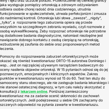
winy i lęku oraz uczucie porażki. Przekroczenie tej cienkiej granicy
jaka występuje pomiędzy ortoreksją a zdrowym odżywianiem
odbiera osobie chorej radość dnia codziennego, utrudnia
funkcjonowanie w społeczeństwie, utrwala perfekcjonizm i zmusza
do nadmiernej kontroli. Ortoreksja lubi słowa ,,zawsze”, ,,nigdy”,
,,tylko”, a rozpoznanie tego zaburzenia opiera się przede
wszystkim na szczegółowym zebraniu wywiadu, czyli rozmowie z
osobą wykwalifikowaną. Żeby rozpoznać ortoreksje nie potrzebne
są dodatkowe badania diagnostyczne, natomiast niezbędne jest
nawiązanie dobrego kontaktu z osobą cierpiącą na ortoreksję,
wzbudzenie jej zaufania do siebie oraz proponowanych metod
leczenia.
Pomocny do rozpoznawania zaburzeń ortorektycznych może
okazać się również kwestionariusz ORTO-15 autorstwa Doniniego i
wsp.. Jest on najczęściej używanym narzędziem badawczym do
oceny nasilenia objawów ortoreksji. W 15 pytaniach odnosi się do jej
poznawczych, emocjonalnych i klinicznych aspektów. Zakres
punktów w kwestionariuszu wynosi od 15 do 60. Test ten służy do
samooceny stanu obecnego, ale nie zastępuje badania lekarskiego i
nie stanowi ostatecznej diagnozy, w tym calu należy skorzystać z
konsultacji z
lekarzem online
. Poniższej zamieszczony
kwestionariusz ma za zadanie ocenić skłonności do zachowań
ortorektycznych. Jeśli podejrzewasz u siebie ON zachęcamy do
szczerych odpowiedzi na pytania zawarte w kwestionariuszu.