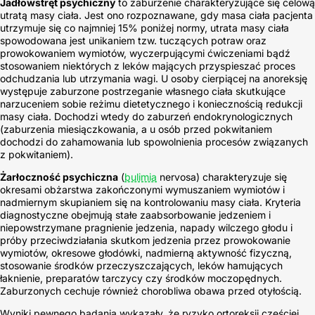
Jadłowstręt psychiczny
to zaburzenie charakteryzujące się celową
utratą masy ciała. Jest ono rozpoznawane, gdy masa ciała pacjenta
utrzymuje się co najmniej 15% poniżej normy, utrata masy ciała
spowodowana jest unikaniem tzw. tuczących potraw oraz
prowokowaniem wymiotów, wyczerpującymi ćwiczeniami bądź
stosowaniem niektórych z leków mających przyspieszać proces
odchudzania lub utrzymania wagi. U osoby cierpiącej na anoreksję
występuje zaburzone postrzeganie własnego ciała skutkujące
narzuceniem sobie reżimu dietetycznego i koniecznością redukcji
masy ciała. Dochodzi wtedy do zaburzeń endokrynologicznych
(zaburzenia miesiączkowania, a u osób przed pokwitaniem
dochodzi do zahamowania lub spowolnienia procesów związanych
z pokwitaniem).
Żarłoczność psychiczna
(
bulimia
nervosa) charakteryzuje się
okresami obżarstwa zakończonymi wymuszaniem wymiotów i
nadmiernym skupianiem się na kontrolowaniu masy ciała. Kryteria
diagnostyczne obejmują stałe zaabsorbowanie jedzeniem i
niepowstrzymane pragnienie jedzenia, napady wilczego głodu i
próby przeciwdziałania skutkom jedzenia przez prowokowanie
wymiotów, okresowe głodówki, nadmierną aktywność fizyczną,
stosowanie środków przeczyszczających, leków hamujących
łaknienie, preparatów tarczycy czy środków moczopędnych.
Zaburzonych cechuje również chorobliwa obawa przed otyłością.
Wyniki pewnego badania wykazały, że ryzyko ortoreksji częściej