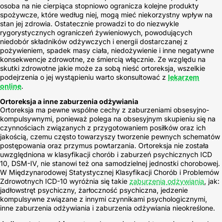
osoba na nie cierpiąca stopniowo ogranicza kolejne produkty
spożywcze, które według niej, mogą mieć niekorzystny wpływ na
stan jej zdrowia. Ostatecznie prowadzi to do niezwykle
rygorystycznych ograniczeń żywieniowych, powodujących
niedobór składników odżywczych i energii dostarczanej z
pożywieniem, spadek masy ciała, niedożywienie i inne negatywne
konsekwencje zdrowotne, ze śmiercią włącznie. Ze względu na
skutki zdrowotne jakie może za sobą nieść ortoreksja, wszelkie
podejrzenia o jej wystąpieniu warto skonsultować z
lekarzem
online
.
Ortoreksja a inne zaburzenia odżywiania
Ortoreksja ma pewne wspólne cechy z zaburzeniami obsesyjno-
kompulsywnymi, ponieważ polega na obsesyjnym skupieniu się na
czynnościach związanych z przygotowaniem posiłków oraz ich
jakością, czemu często towarzyszy tworzenie pewnych schematów
postępowania oraz przymus powtarzania. Ortoreksja nie została
uwzględniona w klasyfikacji chorób i zaburzeń psychicznych ICD
10, DSM-IV, nie stanowi też ona samodzielnej jednostki chorobowej.
W Międzynarodowej Statystycznej Klasyfikacji Chorób i Problemów
Zdrowotnych ICD-10 wyróżnia się takie
zaburzenia odżywiania
, jak:
jadłowstręt psychiczny, żarłoczność psychiczna, jedzenie
kompulsywne związane z innymi czynnikami psychologicznymi,
inne zaburzenia odżywiania i zaburzenia odżywiania nieokreślone.