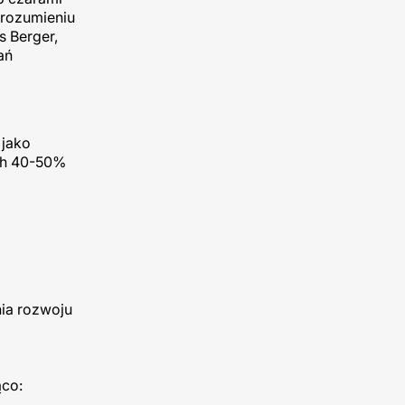
 rozumieniu
s Berger,
ań
 jako
ych 40-50%
nia rozwoju
ąco: