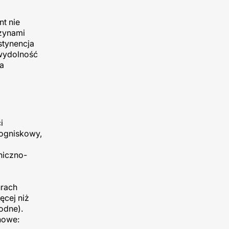
t nie
zynami
stynencja
ewydolność
a
i
 ogniskowy,
niczno-
urach
ęcej niż
odne).
howe: