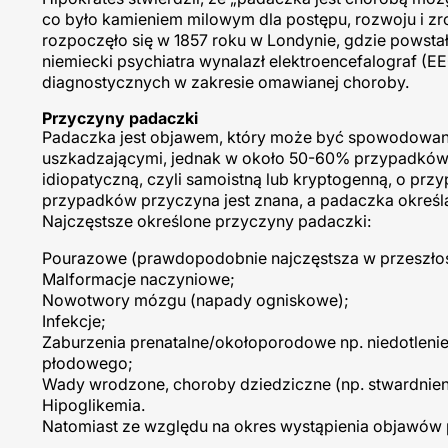
co było kamieniem milowym dla postępu, rozwoju i z
rozpoczęło się w 1857 roku w Londynie, gdzie powstał 
niemiecki psychiatra wynalazł elektroencefalograf (E
diagnostycznych w zakresie omawianej choroby.
Przyczyny padaczki
Padaczka jest objawem, który może być spowodowany 
uszkadzającymi, jednak w około 50-60% przypadków nie 
idiopatyczną, czyli samoistną lub kryptogenną, o prz
przypadków przyczyna jest znana, a padaczka określa
Najczęstsze określone przyczyny padaczki:
Pourazowe (prawdopodobnie najczęstsza w przeszłoś
Malformacje naczyniowe;
Nowotwory mózgu (napady ogniskowe);
Infekcje;
Zaburzenia prenatalne/okołoporodowe np. niedotlenie
płodowego;
Wady wrodzone, choroby dziedziczne (np. stwardnien
Hipoglikemia.
Natomiast ze względu na okres wystąpienia objawów p