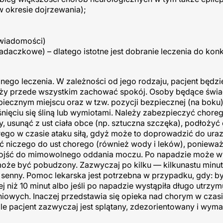
 okresie dojrzewania);
świadomości)
aczkowe) – dlatego istotne jest dobranie leczenia do kon
o leczenia. W zależności od jego rodzaju, pacjent będz
eży przede wszystkim zachować spokój. Osoby będące świ
ecznym miejscu oraz w tzw. pozycji bezpiecznej (na boku),
nięciu się śliną lub wymiotami. Należy zabezpieczyć chore
, usunąć z ust ciała obce (np. sztuczna szczęka), podłożyć
ego w czasie ataku siłą, gdyż może to doprowadzić do ur
ać niczego do ust chorego (również wody i leków), poniewa
ojść do mimowolnego oddania moczu. Po napadzie może w
może być pobudzony. Zazwyczaj po kilku — kilkunastu minut
senny. Pomoc lekarska jest potrzebna w przypadku, gdy: by
 niż 10 minut albo jeśli po napadzie wystąpiła długo utrzym
owych. Inaczej przedstawia się opieka nad chorym w czas
le pacjent zazwyczaj jest splątany, zdezorientowany i wym