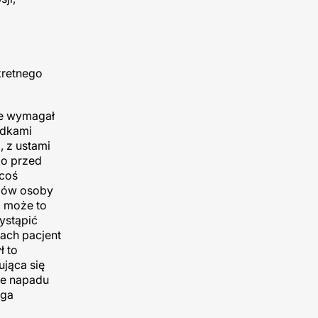
kretnego
ie wymagał
adkami
 z ustami
go przed
 coś
azów osoby
ż może to
ystąpić
ach pacjent
ł to
ująca się
ie napadu
aga