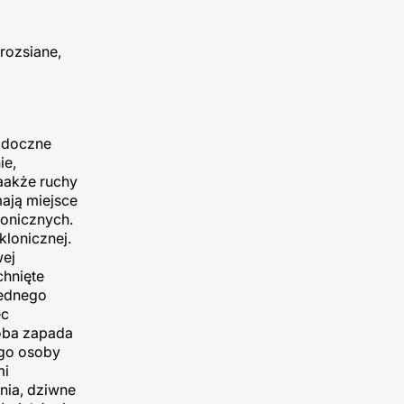
rozsiane,
widoczne
ie,
aakże ruchy
ają miejsce
tonicznych.
klonicznej.
wej
chnięte
iednego
ec
soba zapada
ego osoby
mi
nia, dziwne