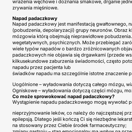
wrażenia węchowe i doznania smakowe, drganie jedne
zrywania mięśniowe.
Napad padaczkowy
Napad padaczkowy jest manifestacją gwałtownego, 
(pobudzenia, depolaryzacji) grupy neuronów. Obraz kl
mózgowia którą obejmują nieprawidłowe pobudzenia. 
wegetatywnych, psychicznych. Może przebiegać zarów
wiele typów napadów o bardzo zróżnicowanych obj
padaczkowych nie objawia się drgawkami (przede wsz
kilkusekundowe zaburzenia świadomości, często potoc
napadu przez pacjenta lub
świadków napadu ma szczególnie istotne znaczenie p
Uogólnione – wyładowania dotyczą całego mózgu, wiąż
Ogniskowe – wyładowania dotyczą części mózgu, może 
Co może sprowokować napad padaczkowy?
Wystąpienie napadu padaczkowego mogą wywołać po
nieprzyjmowanie leków, co należy do najczęstszej 
epilepsją. Dlatego jeśli kończą Ci się niezbędne lek
na stosowany przez Ciebie środek farmaceutyczny;
zmiany nastroju – stan emocjonalny ma wpływ na prze