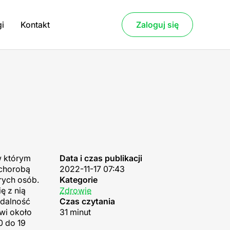
gi
Kontakt
Zaloguj się
w którym
Data i czas publikacji
 chorobą
2022-11-17 07:43
rych osób.
Kategorie
ę z nią
Zdrowie
adalność
Czas czytania
owi około
31 minut
0 do 19