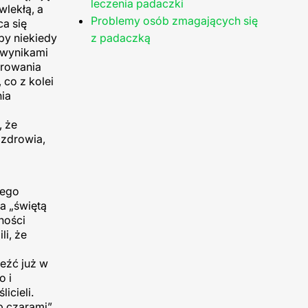
leczenia padaczki
lekłą, a
Problemy osób zmagających się
a się
by niekiedy
z padaczką
 wynikami
erowania
 co z kolei
nia
, że
 zdrowia,
iego
a „świętą
ności
li, że
eźć już w
o i
icieli.
ub czarami”