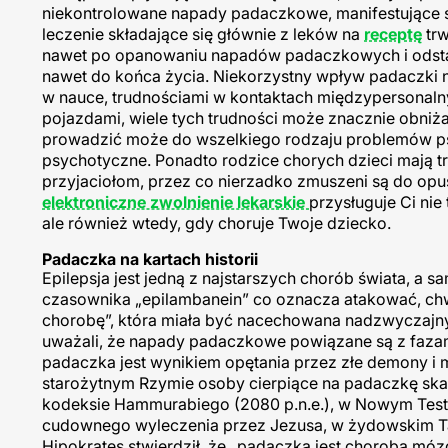
niekontrolowane napady padaczkowe, manifestujące s
leczenie składające się głównie z leków na
receptę
tr
nawet po opanowaniu napadów padaczkowych i odstawi
nawet do końca życia. Niekorzystny wpływ padaczki 
w nauce, trudnościami w kontaktach międzypersonalny
pojazdami, wiele tych trudności może znacznie obniża
prowadzić może do wszelkiego rodzaju problemów ps
psychotyczne. Ponadto rodzice chorych dzieci mają 
przyjaciołom, przez co nierzadko zmuszeni są do opus
elektroniczne zwolnienie lekarskie
przysługuje Ci ni
ale również wtedy, gdy choruje Twoje dziecko.
Padaczka na kartach historii
Epilepsja jest jedną z najstarszych chorób świata, a s
czasownika „epilambanein” co oznacza atakować, chwy
chorobę”, która miała być nacechowana nadzwyczajny
uważali, że napady padaczkowe powiązane są z fazami k
padaczka jest wynikiem opętania przez złe demony i 
starożytnym Rzymie osoby cierpiące na padaczkę ska
kodeksie Hammurabiego (2080 p.n.e.), w Nowym Tes
cudownego wyleczenia przez Jezusa, w żydowskim Tal
Hipokrates stwierdził, że „padaczka jest chorobą mózgu