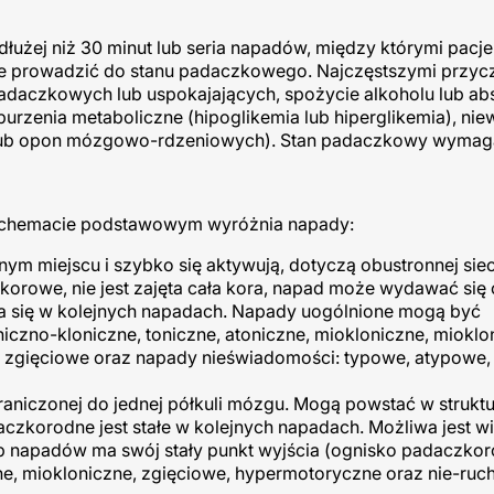
żej niż 30 minut lub seria napadów, między którymi pacjen
e prowadzić do stanu padaczkowego. Najczęstszymi przyc
daczkowych lub uspokajających, spożycie alkoholu lub ab
aburzenia metaboliczne (hipoglikemia lub hiperglikemia), ni
u lub opon mózgowo-rdzeniowych). Stan padaczkowy wymag
 schemacie podstawowym wyróżnia napady:
m miejscu i szybko się aktywują, dotyczą obustronnej siec
korowe, nie jest zajęta cała kora, napad może wydawać się
owtarza się w kolejnych napadach. Napady uogólnione mogą być
iczno-kloniczne, toniczne, atoniczne, miokloniczne, mioklo
, zgięciowe oraz napady nieświadomości: typowe, atypowe,
raniczonej do jednej półkuli mózgu. Mogą powstać w strukt
korodne jest stałe w kolejnych napadach. Możliwa jest wi
typ napadów ma swój stały punkt wyjścia (ognisko padaczkor
ne, miokloniczne, zgięciowe, hypermotoryczne oraz nie-ruc