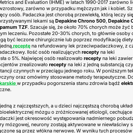
 Metrics and Evaluation (IHME) w latach 1990-2017 zarówno lic
zrostowy, zarówno w przypadku mężczyzn jak i kobiet. Sza
ięcy osób. Padaczka jest chorobą przewlekłą, którą leczy si
orzystywanymi lekami są
Depakine Chrono 500
,
Depakine 
epamum TZF
. Szacuje się, że około 70% chorych może żyć 
 leczeniu. Pozostałe 20-30% chorych, to głównie osoby 
ą być leczone chirurgicznie lub poprzez modyfikację diety
 jedną
receptę
na refundowany lek przeciwpadaczkowy, z 
daczkowy. Ilość osób realizujących
recepty
na leki
ła o 5%. Najwięcej osób realizowało
recepty
na leki zawie
acjentów zrealizowało
recepty
na leki z jedną substancją cz
tancji czynnych w przeciągu jednego roku. W poniższym te
 przyczyny oraz omówimy stosowane metody terapeutyczne. D
ekarskie
w przypadku pogorszenia stanu zdrowia bądź
elekt
czne.
 jedną z najczęstszych, a u dzieci najczęstszą chorobą układ
ioelektrycznej mózgu o zróżnicowanej etiologii, cechujące 
padaczki jest okresowość występowania nadmiernego pobud
ry mózgowej, neurony zostają aktywowane w niewłaściwy s
połączone są przez włókna nerwowe. W wyniku tych procesów