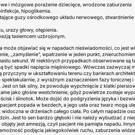
dowe i mózgowe porażenie dziecięce, wrodzone zaburzenia
nfekcje, hipoglikemia.
stające guzy ośrodkowego układu nerwowego, stwardnienie 
, urazy głowy, otępienia.
wazją tasiemcem uzbrojonym.
ka może objawiać się w napadach nieświadomości, co jest 
nie, ,,zamyślenie”, wpatrzenie w jeden punkt, znieruchomien
lkunastu sekund. W niektórych przypadkach obserwowane są t
mogą być spadki napięcia mięśniowego. Wówczas zazwyczaj m
ają przyczyny w ukształtowaniu terenu czy barierach architek
spektakularnie, z wyraźnym zaznaczeniem fazy tonicznej i 
 Jest on tak silny, że powoduje wypchnięcie z klatki piersio
szalne jako głośne westchnienie, gdyż powietrze zostaje wyp
ścisk i ślinotok. Może dojść do podgryzienia języka i bezw
pacjent popada w bezdech, a jego usta oraz twarz mogą ul
zna, widoczna w drżeniach całego ciała. Po całym napadzie o
dzin. Jest to sen bardzo głęboki i nie należy wybudzać z ni
jęty jest amnezją, czyli pacjent nie pamięta napadu. Inny
iemożność podjęcia jakiegokolwiek ruchu, zaburzenia widze