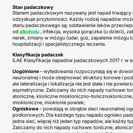
Stan padaczkowy
Stanem padaczkowym nazywany jest napad trwający dłu
odzyskuje przytomności. Każdy rodzaj napadów moż
stanu padaczkowego są: odstawienie leków przeciwpa
od
alkoholu
, infekcja, wysoka gorączka (u dzieci), z
nerek, zmiany w mózgu (udar, guz, zapalenie mózg
hospitalizacji i specjalistycznego leczenia.
Klasyfikacja padaczek
ILAE Klasyfikacja napadów padaczkowych 2017 r. w
Uogólnione
– wyładowania rozpoczynają się w dowolny
neuronalnej i może obejmować struktury korowe i pod
ale lateralizacja i lokalizacja nie jest stała i nie p
asymetryczne. Zaliczamy do nich napady ruchowe: ton
atoniczne, kloniczne miokloniczno-tonicznokloniczne
miokloniczne, mioklonie powiek;
Ogniskowe
– powstają w obrębie sieci neuronalnej og
podkorowych. Dla każdego typu napadu ognisko padacz
jedna sieć, więcej niż jeden typ napadów, ale każdy 
Zaliczamy do nich napady ruchowe: toniczne, atonicz