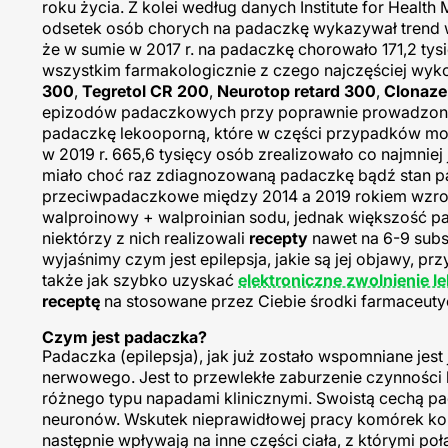
roku życia. Z kolei według danych Institute for Health
odsetek osób chorych na padaczkę wykazywał trend w
że w sumie w 2017 r. na padaczkę chorowało 171,2 tys
wszystkim farmakologicznie z czego najczęściej wyk
300
,
Tegretol CR 200
,
Neurotop retard 300
,
Clonaz
epizodów padaczkowych przy poprawnie prowadzonym
padaczkę lekooporną, które w części przypadków mog
w 2019 r. 665,6 tysięcy osób zrealizowało co najmniej
miało choć raz zdiagnozowaną padaczkę bądź stan pa
przeciwpadaczkowe między 2014 a 2019 rokiem wzros
walproinowy + walproinian sodu, jednak większość p
niektórzy z nich realizowali
recepty
nawet na 6-9 subs
wyjaśnimy czym jest epilepsja, jakie są jej objawy,
także jak szybko uzyskać
elektroniczne zwolnienie l
receptę
na stosowane przez Ciebie środki farmaceuty
Czym jest padaczka?
Padaczka (epilepsja), jak już zostało wspomniane jest
nerwowego. Jest to przewlekłe zaburzenie czynności b
różnego typu napadami klinicznymi. Swoistą cechą 
neuronów. Wskutek nieprawidłowej pracy komórek ko
następnie wpływają na inne części ciała, z którymi 