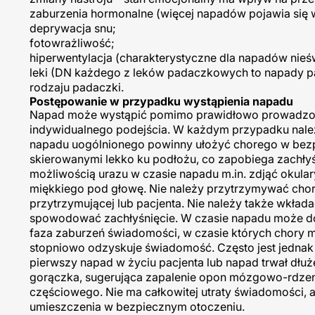
zaburzenia hormonalne (więcej napadów pojawia się w
deprywacja snu;
fotowrażliwość;
hiperwentylacja (charakterystyczne dla napadów nie
leki (DN każdego z leków padaczkowych to napady pad
rodzaju padaczki.
Postępowanie w przypadku wystąpienia napadu
Napad może wystąpić pomimo prawidłowo prowadzoneg
indywidualnego podejścia. W każdym przypadku nal
napadu uogólnionego powinny ułożyć chorego w bezpi
skierowanymi lekko ku podłożu, co zapobiega zachłyś
możliwością urazu w czasie napadu m.in. zdjąć okulary
miękkiego pod głowę. Nie należy przytrzymywać chor
przytrzymującej lub pacjenta. Nie należy także wkład
spowodować zachłyśnięcie. W czasie napadu może d
faza zaburzeń świadomości, w czasie których chory 
stopniowo odzyskuje świadomość. Często jest jednak 
pierwszy napad w życiu pacjenta lub napad trwał dłużej
gorączka, sugerująca zapalenie opon mózgowo-rdzeni
częściowego. Nie ma całkowitej utraty świadomości, a
umieszczenia w bezpiecznym otoczeniu.