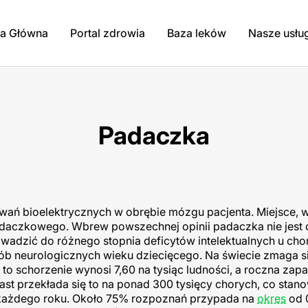
na Główna
Portal zdrowia
Baza leków
Nasze usłu
Padaczka
ań bioelektrycznych w obrębie mózgu pacjenta. Miejsce, 
adaczkowego. Wbrew powszechnej opinii padaczka nie jest
dzić do różnego stopnia deficytów intelektualnych u cho
ób neurologicznych wieku dziecięcego. Na świecie zmaga si
o schorzenie wynosi 7,60 na tysiąc ludności, a roczna zap
ast przekłada się to na ponad 300 tysięcy chorych, co stan
ń każdego roku. Około 75% rozpoznań przypada na
okres
od 