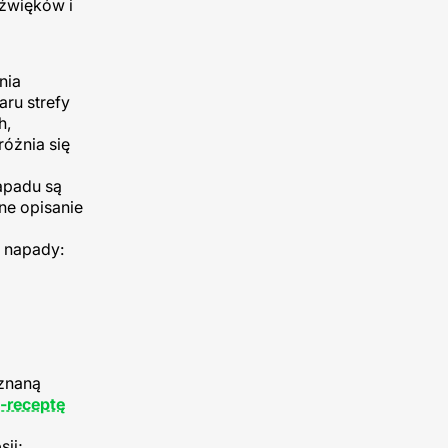
dźwięków i
nia
aru strefy
h,
óżnia się
apadu są
ne opisanie
 napady:
oznaną
-receptę
ji;