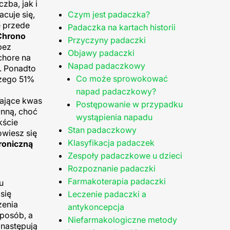
zba, jak i
cuje się,
Czym jest padaczka?
ę przede
Padaczka na kartach historii
Chrono
Przyczyny padaczki
bez
Objawy padaczki
chore na
Napad padaczkowy
. Ponadto
Co może sprowokować
czego 51%
napad padaczkowy?
rające kwas
Postępowanie w przypadku
ynną, choć
wystąpienia napadu
kście
Stan padaczkowy
owiesz się
Klasyfikacja padaczek
roniczną
Zespoły padaczkowe u dzieci
Rozpoznanie padaczki
Farmakoterapia padaczki
u
się
Leczenie padaczki a
zenia
antykoncepcja
posób, a
Niefarmakologiczne metody
 następują