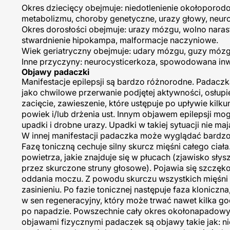
Okres dziecięcy obejmuje: niedotlenienie okołoporo
metabolizmu, choroby genetyczne, urazy głowy, neuroi
Okres dorosłości obejmuje: urazy mózgu, wolno nara
stwardnienie hipokampa, malformacje naczyniowe.
Wiek geriatryczny obejmuje: udary mózgu, guzy mózgu
Inne przyczyny: neurocysticerkoza, spowodowana in
Objawy padaczki
Manifestacje epilepsji są bardzo różnorodne. Padacz
jako chwilowe przerwanie podjętej aktywności, osłupie
zacięcie, zawieszenie, które ustępuje po upływie ki
powiek i/lub drżenia ust. Innym objawem epilepsji 
upadki i drobne urazy. Upadki w takiej sytuacji nie m
W innej manifestacji padaczka może wyglądać bardzo 
Fazę toniczną cechuje silny skurcz mięśni całego ciała.
powietrza, jakie znajduje się w płucach (zjawisko sły
przez skurczone struny głosowe). Pojawia się szczęko
oddania moczu. Z powodu skurczu wszystkich mięśni 
zasinieniu. Po fazie tonicznej następuje faza klonic
w sen regeneracyjny, który może trwać nawet kilka go
po napadzie. Powszechnie cały okres okołonapadowy ob
objawami fizycznymi padaczek są objawy takie jak: n