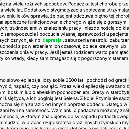
ię na wiele różnych sposobów. Padaczka jest chorobą przew
wa wiele lat. Dodatkowo stygmatyzacja społeczna utrzymując
eniu leków sprawia, że pacjent odczuwa piętno tej choro
na społeczne funkcjonowanie chorego wiąże się z gorszymi
ch, trudnościami w znalezieniu pracy i niezdolnością do ki
ć samopoczucie i poczucie własnej sprawczości u pacjenta,
ychicznych jak np.
depresja
, zaburzenia nastroju, zaburze
trudności z powierzeniem ich czasowej opiece krewnym lub
zczenia dnia w pracy. Jeśli jesteś rodzicem warto pamiętać
e tylko wtedy, kiedy sam zmagasz się z pogorszonym stanem
amo słowo epilepsja liczy sobie 2500 lat i pochodzi od greck
cić, napaść, czy posiąść. Przez wieki epilepsję uważano z
m, boskim lub diabelskim pochodzeniem. Grecy w starożyt
siężyca, a ich boginią jest Selena. Z kolei Rzymianie sądzi
można się nią zarazić od innych poprzez oddech. Dlatego w
zani byli na samotność. Wzmianki o padaczce możemy znal
tamencie, w którym znajdujemy opisy napadu padaczkoweg
mudzie, w pracach Hipokratesa oraz innych rzymskich myśl
, która musi być leczona dietą i lekami, a nie zaklęciami l