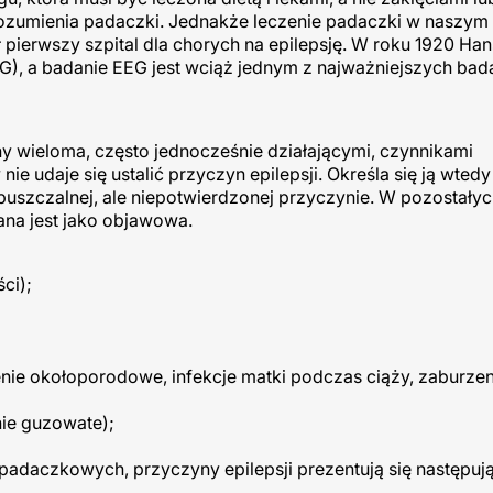
rozumienia padaczki. Jednakże leczenie padaczki w naszym
pierwszy szpital dla chorych na epilepsję. W roku 1920 Han
EG), a badanie EEG jest wciąż jednym z najważniejszych bad
wieloma, często jednocześnie działającymi, czynnikami
udaje się ustalić przyczyn epilepsji. Określa się ją wtedy
ypuszczalnej, ale niepotwierdzonej przyczynie. W pozostał
na jest jako objawowa.
ci);
nie okołoporodowe, infekcje matki podczas ciąży, zaburze
ie guzowate);
adaczkowych, przyczyny epilepsji prezentują się następuj