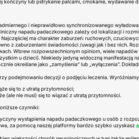
j kończyny lub pstrykanie palcami, cmokanie, wydawanie 
nadmiernego i nieprawidłowo synchronizowanego wyładowa
iniczny napadu padaczkowego zależy od lokalizacji i rozmi
Najczęściej ma charakter zaburzeń: ruchowych, czuciowyc
no z zaburzeniami świadomości /uwagi jak i bez nich. Rozr
awach. Wbrew rozpowszechnionym opiniom, wiele napadów
ystkim u dzieci). Niekiedy jedyną widoczną manifestacją n
znie określane jako „zamyślenia” lub „wyłączenia”. Dokład
rzy podejmowaniu decyzji o podjęciu leczenia. Wyróżniamy
e się to z utratą przytomności;
(ale nie musi) się to wiązać z utratą przytomności.
niższe czynniki:
przyczyny wystąpienia napadu padaczkowego u osób z rozp
arstwa, za pomocą naszej platformy bardzo szybko uzyskasz
e
bieg większości chorób neurologicznych w tym także epileps