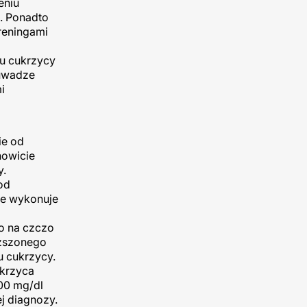
eniu
u. Ponadto
reningami
ju cukrzycy
 uwadze
i
ie od
nowicie
y.
od
ne wykonuje
o na czczo
yższonego
u cukrzycy.
ukrzyca
00 mg/dl
ej diagnozy.