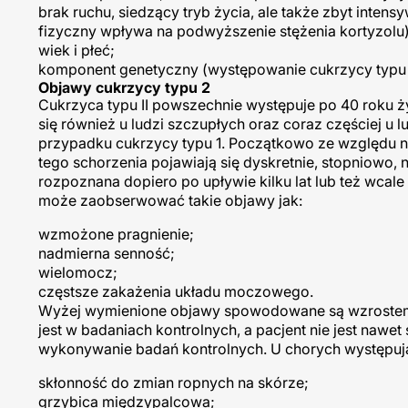
brak ruchu, siedzący tryb życia, ale także zbyt intens
fizyczny wpływa na podwyższenie stężenia kortyzolu)
wiek i płeć;
komponent genetyczny (występowanie cukrzycy typu 2 
Objawy cukrzycy typu 2
Cukrzyca typu II powszechnie występuje po 40 roku ży
się również u ludzi szczupłych oraz coraz częściej u 
przypadku cukrzycy typu 1. Początkowo ze względu 
tego schorzenia pojawiają się dyskretnie, stopniowo, n
rozpoznana dopiero po upływie kilku lat lub też wcal
może zaobserwować takie objawy jak:
wzmożone pragnienie;
nadmierna senność;
wielomocz;
częstsze zakażenia układu moczowego.
Wyżej wymienione objawy spowodowane są wzrostem 
jest w badaniach kontrolnych, a pacjent nie jest naw
wykonywanie badań kontrolnych. U chorych występują 
skłonność do zmian ropnych na skórze;
grzybica międzypalcowa;