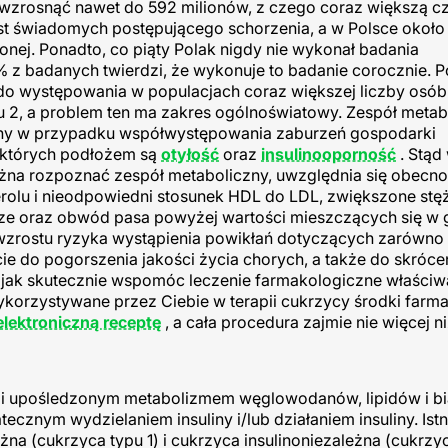
a wzrosnąć nawet do 592 milionów, z czego coraz większą c
jest świadomych postępującego schorzenia, a w Polsce okoł
onej. Ponadto, co piąty Polak nigdy nie wykonał badania
% z badanych twierdzi, że wykonuje to badanie corocznie. 
 do występowania w populacjach coraz większej liczby osób
 2, a problem ten ma zakres ogólnoświatowy. Zespół metab
any w przypadku współwystępowania zaburzeń gospodarki
, których podłożem są
otyłość
oraz
insulinooporność
. Stąd
ożna rozpoznać zespół metaboliczny, uwzględnia się obecn
terolu i nieodpowiedni stosunek HDL do LDL, zwiększone stę
icze oraz obwód pasa powyżej wartości mieszczących się w 
wzrostu ryzyka wystąpienia powikłań dotyczących zarówno 
ie do pogorszenia jakości życia chorych, a także do skrócen
 jak skutecznie wspomóc leczenie farmakologiczne właściwą
 wykorzystywane przez Ciebie w terapii cukrzycy środki far
elektroniczną receptę
, a cała procedura zajmie nie więcej ni
ą i upośledzonym metabolizmem węglowodanów, lipidów i bi
nym wydzielaniem insuliny i/lub działaniem insuliny. Istn
na (cukrzyca typu 1) i cukrzyca insulinoniezależna (cukrzyc