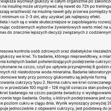
zwiększa wychwyt glukozy w całym organizmie po zakończ
h na insulinę może utrzymywać się nawet do 72h po trening
szają wrażliwość na insulinę nawet gdy przerwa pomiędzy t
ć minimum co 2-3 dni, aby uzyskać jak najlepszy efekt.
ta i ruch są o wiele skuteczniejsze w zapobieganiu rozwo
konując codziennych wyborów żywieniowych warto mieć na
ić nas do znacznie lepszych decyzji związanych z codziennym
resowa kontrola osób zdrowych oraz diabetyków niezależn
glukozy we krwi. To badanie, którego nieprawidłowy, a mia
ania kolejnych badań potwierdzających podejrzenie cukrzyc
wykonane na czczo, czyli po upływie przynajmniej 8 godzin 
innych niż niesłodzona woda mineralna. Badanie laboratoryj
że domowe testy przy pomocy glukometru są jedynie formą
ozowania cukrzycy typu 2. Norma cukru we krwi oznaczaneg
czo w przedziale 100 mg/dl – 126 mg/dl oznacza stan podw
 krwi badanego na czczo pacjenta świadczy o występowani
zenie tego badania. Osoby, u których podejrzewana jest c
ce poziom cukru w ciągu dnia. Wynik wynoszący powyżej 2
ępuje jednocześnie z objawami cukrzycy, jest podstawą do j