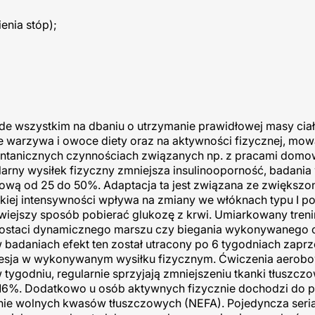
enia stóp);
de wszystkim na dbaniu o utrzymanie prawidłowej masy cia
e warzywa i owoce diety oraz na aktywności fizycznej, mow
ontanicznych czynnościach związanych np. z pracami domo
egularny wysiłek fizyczny zmniejsza insulinooporność, badania
ową od 25 do 50%. Adaptacja ta jest związana ze zwiększo
skiej intensywności wpływa na zmiany we włóknach typu I 
twiejszy sposób pobierać glukozę z krwi. Umiarkowany treni
postaci dynamicznego marszu czy biegania wykonywanego 
 badaniach efekt ten został utracony po 6 tygodniach zaprz
ogresja w wykonywanym wysiłku fizycznym. Ćwiczenia aerob
godniu, regularnie sprzyjają zmniejszeniu tkanki tłuszczo
 16%. Dodatkowo u osób aktywnych fizycznie dochodzi do 
ianie wolnych kwasów tłuszczowych (NEFA). Pojedyncza seri