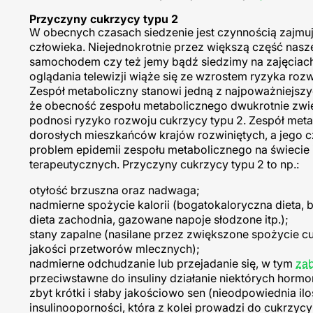
Przyczyny cukrzycy typu 2
W obecnych czasach siedzenie jest czynnością zajmuj
człowieka. Niejednokrotnie przez większą część nasz
samochodem czy też jemy bądź siedzimy na zajęciac
oglądania telewizji wiąże się ze wzrostem ryzyka roz
Zespół metaboliczny stanowi jedną z najpoważniejszyc
że obecność zespołu metabolicznego dwukrotnie zwięk
podnosi ryzyko rozwoju cukrzycy typu 2. Zespół meta
dorosłych mieszkańców krajów rozwiniętych, a jego 
problem epidemii zespołu metabolicznego na świecie 
terapeutycznych. Przyczyny cukrzycy typu 2 to np.:
otyłość brzuszna oraz nadwaga;
nadmierne spożycie kalorii (bogatokaloryczna dieta, bo
dieta zachodnia, gazowane napoje słodzone itp.);
stany zapalne (nasilane przez zwiększone spożycie cu
jakości przetworów mlecznych);
nadmierne odchudzanie lub przejadanie się, w tym
zab
przeciwstawne do insuliny działanie niektórych hormo
zbyt krótki i słaby jakościowo sen (nieodpowiednia iloś
insulinooporności, która z kolei prowadzi do cukrzycy