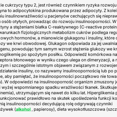
e cukrzycy typu 2, jest również czynnikiem ryzyka rozwoju
na to adipocytokina produkowana przez adipocyty. Z kolei
u insulinowrażliwości u pacjenyów cechujących się niepra
 u osób otyłych, prowadząc do rozwoju insulinooporności. 
ny a stężeniami białka C-reaktywnego (C-reactive protein) 
warunkach fizjologicznych metabolizm cukrów podlega regu
wych hormonów, a mianowicie glukagonu i insuliny, które 
ozy we krwi obwodowej. Glukagon odpowiada za jej uwalnia
enu, powodując tym samym wzrost stężenia glukozy we krw
rmoglikemię po spożytym posiłku. Odpowiedź komórkowa na 
ceptora błonowego w wyniku czego ulega on dimeryzacji, a 
rwszym i szczególnie istotnym objawem związanym z rozwoj
działanie insuliny, co nazywamy insulinoopornością lub po p
ne, aby pamiętać, że insulinooporności początkowo nie tow
a). W odpowiedzi na insulinooporność organizm zmuszony j
ji wyżej wspomnianego spadku wrażliwości tkanek. Skutkuje
emia), utrzymującym się nawet do kilku lat. Hiperglikemia 
unkcjonować prawidłowo na skutek upośledzenia funkcji k
 nią insulinooporności decydującą rolę odgrywają czynniki
używek (
alkohol
, papierosy), dieta wysokotłuszczowa (szc