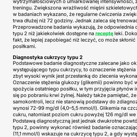
wytrzymałościowych o umiarkowanej intensywności, 
treningu. Zwiększona wrażliwość mięśni szkieletowyc
w badaniach wykazano, że regularne ćwiczenia zwięk
trwa dłużej niż 72 godziny. Jednak zaleca się trenowa
Przeprowadzone badania wykazują, że odpowiednia die
typu 2 niż jakiekolwiek dostępne na
receptę
leki. Do
fakt, że lepiej zapobiegać niż leczyć, co może skłon
posiłkami.
Diagnostyka cukrzycy typu 2
Podstawowe badanie diagnostyczne zalecane jako ok
występującego typu cukrzycy, to oznaczenie stężenia 
zbyt wysoki wynik jest przesłanką do zlecenia wykon
Oznaczenie stężenia glukozy (glikemii) powinno być 
spożycia ostatniego posiłku, w tym przyjęcia płynów 
się po pobraniu krwi żylnej. Należy także pamiętać, 
samokontroli, lecz nie stanowią podstawy do zdiagn
wynosi 72-99 mg/dl (4,0–5,5 mmol/l). Glikemia na cz
cukru, natomiast poziom cukru powyżej 126 mg/dl we
Podstawą diagnostyczną jest jednak dwukrotne powtór
typu 2, powinny wykonać również badanie oznaczają
(11,1 mmol/l) wskazuje na cukrzycę typu 2, a gdy wyst