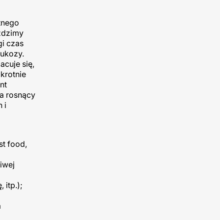
tnego
eździmy
i czas
lukozy.
acuje się,
krotnie
nt
na rosnący
 i
st food,
iwej
 itp.);
a