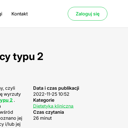
gi
Kontakt
Zaloguj się
cy typu 2
, czyli
Data i czas publikacji
ię wyrzuty
2022-11-25 10:52
typu 2
.
Kategorie
a
Dietetyka kliniczna
 wśród
Czas czytania
poznano jej
26 minut
 i/lub jej