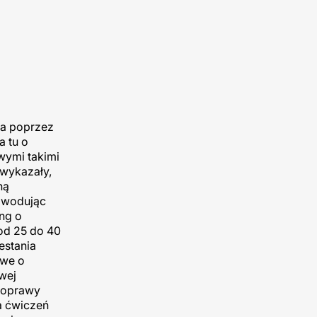
ła poprzez
a tu o
wymi takimi
 wykazały,
ną
powodując
ng o
od 25 do 40
estania
owe o
wej
poprawy
a ćwiczeń