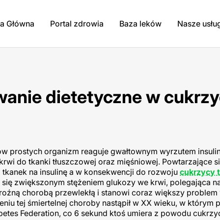
na Główna
Portal zdrowia
Baza leków
Nasze usłu
anie dietetyczne w cukrzy
 prostych organizm reaguje gwałtownym wyrzutem insuliny
krwi do tkanki tłuszczowej oraz mięśniowej. Powtarzające s
 tkanek na insulinę a w konsekwencji do rozwoju
cukrzycy 
e się zwiększonym stężeniem glukozy we krwi, polegająca n
t groźną chorobą przewlekłą i stanowi coraz większy problem
niu tej śmiertelnej choroby nastąpił w XX wieku, w którym 
etes Federation, co 6 sekund ktoś umiera z powodu cukrzycy