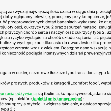
ącą zazwyczaj największą ilość czasu w ciągu dnia przecię
ej doby oglądamy telewizję, pracujemy przy komputerze, j
h. W przeprowadzonych dotąd badaniach wykazano, że dług
woju otyłości, cukrzycy typu 2 oraz zaburzeń metabolizmu g
h przyczyn chorób serca i naczyń oraz cukrzycy typu 2. Sz
sza ryzyko wystąpienia chorób układu krążenia i aż pięcio
boliczny występuje od kilkunastu do dwudziestu kilku proce
częstość wzrasta wraz z wiekiem. Dostępne dane wskazują 
i konieczność podjęcia intensywnych działań prewencyjnych
gata w cukier, niezdrowe tłuszcze typu trans, dania typu fa
krów prostych, produktów z kategorii „comfort food”, wątpl
urzenia odżywiania
się (bulimia, kompulsywne objadanie się,
nów (np. niektóre
tabletki antykoncepcyjne
);
ć snu sprzyja otyłości, zwiększa łaknienie, a otyłość sprzyj
 typu 2);