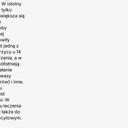
 W istotny
 tylko
zwiększa się
w
roby
ej
owiły
t jedną z
rzycy u 14
zenia, a w
łistnieją
ałanie
kwasy
ów) i inne.
u
est
wi. W
u leczenia
 także do
mbocytowym.