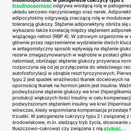
Insulinooporność w patogenezie cukrzycy typu 2
Insulinooporność
odgrywa wiodącą rolę w patogenezi
układu sercowo-naczyniowego oraz nerek. Adiponekty
adipocytokiny odgrywają znaczącą rolę w modulowani
tolerancją glukozy. Stężenie adiponektyny obniża się
wykazano także korelację między stężeniem adiponekty
wiążącego retinol (RBP 4). W zdrowym organizmie w 
głównie przez naprzemienne wydzielanie dwóch kluczo
w antagonistyczny sposób wpływają na stężenie gluk
rezerw zmagazynowanych w wątrobie w postaci glikog
natomiast, obniżając stężenie glukozy przywraca no
rozpoczyna się od jej przyłączenia do właściwego re
autofosforylacji w obrębie reszt tyrozynowych. Pie
typu 2 jest spadek wrażliwości tkanek docelowych na 
opornością tkanek na hormon jakim jest insulina. Waż
podwyższone stężenie glukozy we krwi (hiperglikemi
produkcji większych ilości insuliny w celu kompensac
podwyższonym stężeniem insuliny we krwi (hiperinsulin
wówczas, kiedy wspomniana kompensacja przestaje f
trzustki. W patogenezie cukrzycy typu 2 i związanej z
środowiskowe, m.in. siedzący tryb życia, stosowanie 
tłuszczowo-cukrowa) czy związana z nią
otyłość
. .