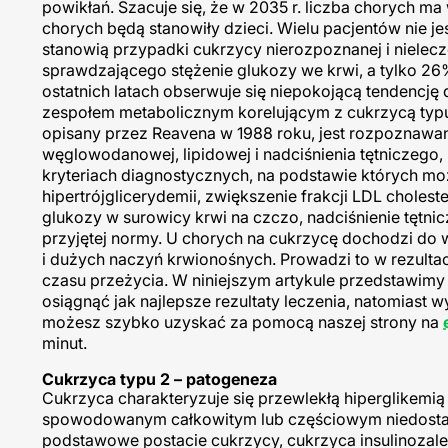
powikłań. Szacuje się, że w 2035 r. liczba chorych m
chorych będą stanowiły dzieci. Wielu pacjentów nie 
stanowią przypadki cukrzycy nierozpoznanej i nielecz
sprawdzającego stężenie glukozy we krwi, a tylko 26
ostatnich latach obserwuje się niepokojącą tendencję
zespołem metabolicznym korelującym z cukrzycą typu
opisany przez Reavena w 1988 roku, jest rozpoznaw
węglowodanowej, lipidowej i nadciśnienia tętniczego
kryteriach diagnostycznych, na podstawie których m
hipertrójglicerydemii, zwiększenie frakcji LDL choles
glukozy w surowicy krwi na czczo, nadciśnienie tętn
przyjętej normy. U chorych na cukrzycę dochodzi do 
i dużych naczyń krwionośnych. Prowadzi to w rezultac
czasu przeżycia. W niniejszym artykule przedstawimy
osiągnąć jak najlepsze rezultaty leczenia, natomiast
możesz szybko uzyskać za pomocą naszej strony na
minut.
Cukrzyca typu 2 – patogeneza
Cukrzyca charakteryzuje się przewlekłą hiperglikemi
spowodowanym całkowitym lub częściowym niedostatecz
podstawowe postacie cukrzycy, cukrzyca insulinozależ