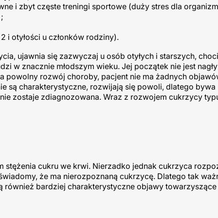
ywne i zbyt częste treningi sportowe (duży stres dla organiz
;
i otyłości u członków rodziny).
cia, ujawnia się zazwyczaj u osób otyłych i starszych, choc
ludzi w znacznie młodszym wieku. Jej początek nie jest nagły
na powolny rozwój choroby, pacjent nie ma żadnych objawó
ie są charakterystyczne, rozwijają się powoli, dlatego bywa
e nie zostaje zdiagnozowana. Wraz z rozwojem cukrzycy typ
stężenia cukru we krwi. Nierzadko jednak cukrzyca rozp
et świadomy, że ma nierozpoznaną cukrzycę. Dlatego tak ważn
również bardziej charakterystyczne objawy towarzyszące t