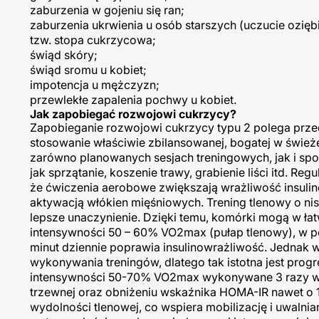
zaburzenia w gojeniu się ran;
zaburzenia ukrwienia u osób starszych (uczucie oziębi
tzw. stopa cukrzycowa;
świąd skóry;
świąd sromu u kobiet;
impotencja u mężczyzn;
przewlekłe zapalenia pochwy u kobiet.
Jak zapobiegać rozwojowi cukrzycy?
Zapobieganie rozwojowi cukrzycy typu 2 polega prze
stosowanie właściwie zbilansowanej, bogatej w śwież
zarówno planowanych sesjach treningowych, jak i sp
jak sprzątanie, koszenie trawy, grabienie liści itd. R
że ćwiczenia aerobowe zwiększają wrażliwość insulin
aktywacją włókien mięśniowych. Trening tlenowy o ni
lepsze unaczynienie. Dzięki temu, komórki mogą w ła
intensywności 50 – 60% VO2max (pułap tlenowy), w 
minut dziennie poprawia insulinowrażliwość. Jednak w
wykonywania treningów, dlatego tak istotna jest pr
intensywności 50-70% VO2max wykonywane 3 razy w ty
trzewnej oraz obniżeniu wskaźnika HOMA-IR nawet o
wydolności tlenowej, co wspiera mobilizację i uwaln