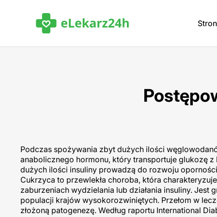
Stro
Postępow
Podczas spożywania zbyt dużych ilości węglowodanów
anabolicznego hormonu, który transportuje glukozę z 
dużych ilości insuliny prowadzą do rozwoju oporności
Cukrzyca to przewlekła choroba, która charakteryzuj
zaburzeniach wydzielania lub działania insuliny. Jes
populacji krajów wysokorozwiniętych. Przełom w lecze
złożoną patogenezę. Według raportu International Diab