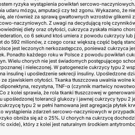
ostem ryzyka wystąpienia powikłań sercowo-naczyniowych.
ia udaru mózgu, amputacji czy też zgonu. Wykazano, że nie
mię, ale również za sprawą gwałtownych wzrostów glikemii 
cowo-naczyniowych. Z uwagi na decydującą rolę czynnikó
owiedniej diety oraz otyłości, cukrzyca zyskała miano cho
 Federation, co 6 sekund ktoś umiera z powodu cukrzycy lub j
t do 592 milionów, z czego coraz większą część będą stan
lsce jest leczonych nerkozastępczo, ponieważ cukrzyca jes
ek. Ponadto każdego roku w Polsce z powodu powikłań cuk
n. Wielu chorych nie jest świadomych postępującego schor
poznanej i nieleczonej. W patogenezie cukrzycy typu 2 wspó
insulinę i upośledzenie sekrecji insuliny. Upośledzone dzi
 ze zjawiskiem otyłości. Tkanka tłuszczowa uwalnia wolne 
 adiponektyna, rezystyna, TNF-α (czynnik martwicy nowotwor
 Co z kolei sprawia, że rola tkanki tłuszczowej w generowani
upośledzonej tolerancji glukozy i jawnej cukrzycy typu 2 j
cukrzycę typu 2 w pełni hamowana jest agregacja płytek kr
yko wystąpienia zdarzeń sercowo-naczyniowych w przypadk
yzyko obniża się aż o 25%. U chorych na cukrzycę dochodzi
tric oxide), który z kolei jest naturalnym środkiem antytro