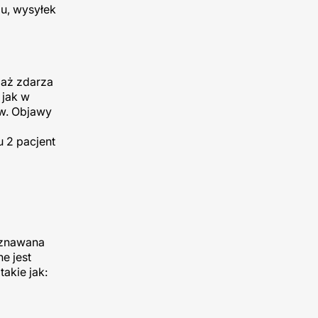
mu, wysyłek
iaż zdarza
 jak w
w. Objawy
u 2 pacjent
oznawana
e jest
akie jak: