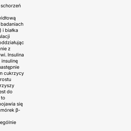
 schorzeń
widłową
W badaniach
i białka
lacji
oddziałując
nie z
i. Insulina
insulinę
następnie
em cukrzycy
rostu
arzyszy
est do
 to
pojawia się
omórek β-
zególnie