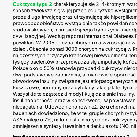
Cukrzyca typu 2
charakteryzuje się 2–4-krotnym wzr
sposób zwiększa się w jej przebiegu ryzyko wystąpien
przez długo trwającą oraz utrzymującą się hiperglike
prawdopodobieństwo wystąpienia także powikłań ser
środowiskowych, m.in. siedzącego trybu życia, nieodp
cywilizacyjnej. Według raportu International Diabetes
powikłań. W 2035 r. liczba chorych ma wzrosnąć nawe
dzieci. Obecnie ponad 3000 chorych na cukrzycę w Po
najczęstszych przyczyn krańcowej niewydolności ner
tysięcy pacjentów przeprowadza się amputację kończy
Polsce około 50% stanowią przypadki cukrzycy nieroz
dwa podstawowe zaburzenia, a mianowicie oporność na 
obwodowe insuliny związane jest etiopatogenetycznie
tłuszczowe, hormony oraz cytokiny takie jak leptyna,
Wszystkie te cząsteczki modyfikują działanie insuliny.
insulinooporności oraz w konsekwencji w powstawaniu 
niebagatelna. Udowodniono również, że u chorych na 
badaniach dowiedziono, że w tej grupie chorych ryz
ASA maleje o 7%, natomiast u chorych bez cukrzycy r
zmniejszenia syntezy i uwalniania tlenku azotu (NO, ni