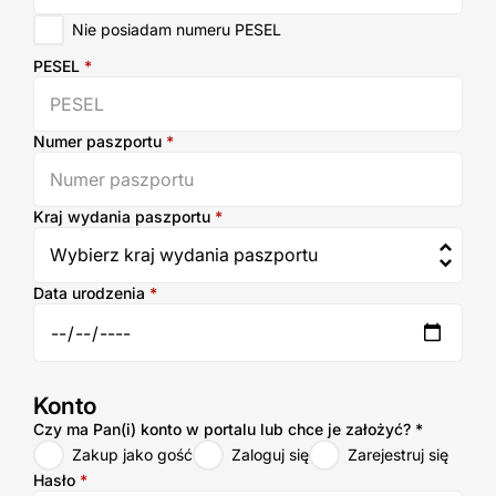
Nie posiadam numeru PESEL
PESEL
*
Numer paszportu
*
Kraj wydania paszportu
*
Data urodzenia
*
Konto
Konto
Czy ma Pan(i) konto w portalu lub chce je założyć?
*
Zakup jako gość
Zaloguj się
Zarejestruj się
Hasło
*