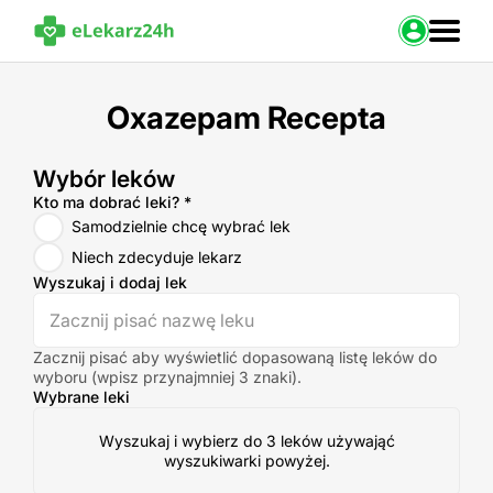
Zaloguj s
Oxazepam Recepta
Strona Główna
Portal zdrowia
Wybór leków
Baza leków
Wybór leków
Kto ma dobrać leki?
*
Nasze usługi
Samodzielnie chcę wybrać lek
Kontakt
Niech zdecyduje lekarz
Wyszukaj i dodaj lek
Zacznij pisać aby wyświetlić dopasowaną listę leków do
wyboru (wpisz przynajmniej 3 znaki).
Wybrane leki
Wyszukaj i wybierz do 3 leków używająć
wyszukiwarki powyżej.