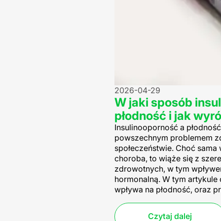
2026-04-29
W jaki sposób ins
płodność i jak wy
Insulinooporność a płodność 
powszechnym problemem z
społeczeństwie. Choć sama w
choroba, to wiąże się z sze
zdrowotnych, w tym wpływe
hormonalną. W tym artykule
wpływa na płodność, oraz pr
Czytaj dalej