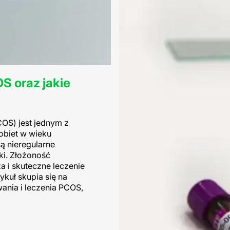
S oraz jakie
OS) jest jednym z
obiet w wieku
ą nieregularne
iki. Złożoność
a i skuteczne leczenie
ykuł skupia się na
ania i leczenia PCOS,