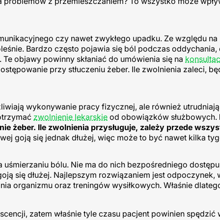
ma problemów z przemieszczaniem? To wszystko może wpły
unikacyjnego czy nawet zwykłego upadku. Ze względu na 
leśnie. Bardzo często pojawia się ból podczas oddychania,
 Te objawy powinny skłaniać do umówienia się na
konsultac
ostępowanie przy stłuczeniu żeber. Ile zwolnienia zaleci, bę
liwiają wykonywanie pracy fizycznej, ale również utrudniają
 otrzymać
zwolnienie lekarskie
od obowiązków służbowych.
ie żeber. Ile zwolnienia przysługuje, zależy przede wszy
iowej goją się jednak dłużej, więc może to być nawet kilka ty
a uśmierzaniu bólu. Nie ma do nich bezpośredniego dostępu
 goją się dłużej. Najlepszym rozwiązaniem jest odpoczynek, 
nia organizmu oraz treningów wysiłkowych. Właśnie dlateg
encji, zatem właśnie tyle czasu pacjent powinien spędzić 