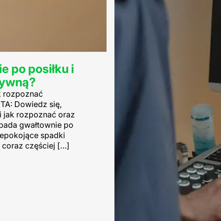
 po posiłku i
ktywną?
ak rozpoznać
A: Dowiedz się,
i jak rozpoznać oraz
spada gwałtownie po
iepokojące spadki
 coraz częściej […]