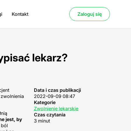
gi
Kontakt
Zaloguj się
ypisać lekarz?
cjent
Data i czas publikacji
 zwolnienia
2022-09-09 08:47
Kategorie
Zwolnienie lekarskie
łnią
Czas czytania
e jest, by
3 minut
 ból