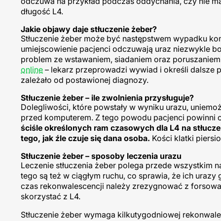
odczuwa na przykład podczas oddychania, czy nie 
długość L4.
Jakie objawy daje stłuczenie żeber?
Stłuczenie żeber może być następstwem wypadku kom
umiejscowienie pacjenci odczuwają uraz niezwykle bo
problem ze wstawaniem, siadaniem oraz poruszaniem.
online
– lekarz przeprowadzi wywiad i określi dalsze p
zależało od postawionej diagnozy.
Stłuczenie żeber – ile zwolnienia przysługuje?
Dolegliwości, które powstały w wyniku urazu, uniemoż
przed komputerem. Z tego powodu pacjenci powinni
ściśle określonych ram czasowych dla L4 na stłuczen
tego, jak źle czuje się dana osoba.
Kości klatki piers
Stłuczenie żeber – sposoby leczenia urazu
Leczenie stłuczenia żeber polega przede wszystkim n
tego są też w ciągłym ruchu, co sprawia, że ich urazy
czas rekonwalescencji należy zrezygnować z forsowa
skorzystać z L4.
Stłuczenie żeber wymaga kilkutygodniowej rekonwalesc