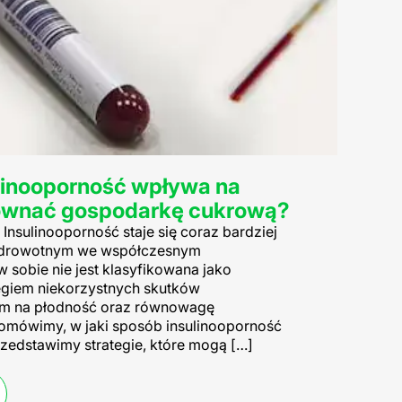
ulinooporność wpływa na
równać gospodarkę cukrową?
Insulinooporność staje się coraz bardziej
drowotnym we współczesnym
 sobie nie jest klasyfikowana jako
regiem niekorzystnych skutków
m na płodność oraz równowagę
 omówimy, w jaki sposób insulinooporność
zedstawimy strategie, które mogą […]