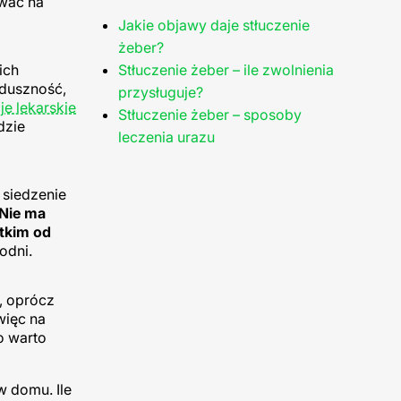
wać na
Jakie objawy daje stłuczenie
żeber?
ich
Stłuczenie żeber – ile zwolnienia
 duszność,
przysługuje?
je lekarskie
Stłuczenie żeber – sposoby
dzie
leczenia urazu
 siedzenie
Nie ma
stkim od
godni.
, oprócz
więc na
o warto
w domu. Ile