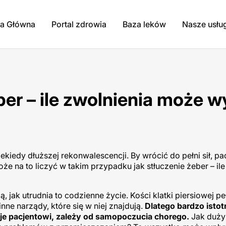
na Główna
Portal zdrowia
Baza leków
Nasze usłu
ber – ile zwolnienia może w
kiedy dłuższej rekonwalescencji. By wrócić do pełni sił, pa
e na to liczyć w takim przypadku jak stłuczenie żeber – ile
 jak utrudnia to codzienne życie. Kości klatki piersiowej pe
ne narządy, które się w niej znajdują.
Dlatego bardzo istotn
guje pacjentowi, zależy od samopoczucia chorego.
Jak duży