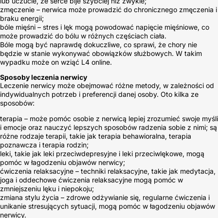
lub uczucie, że serce bije szybciej niż zwykle;
zmęczenie – nerwica może prowadzić do chronicznego zmęczenia i
braku energii;
bóle mięśni – stres i lęk mogą powodować napięcie mięśniowe, co
może prowadzić do bólu w różnych częściach ciała.
Bóle mogą być naprawdę dokuczliwe, co sprawi, że chory nie
będzie w stanie wykonywać obowiązków służbowych. W takim
wypadku może on wziąć L4 online.
Sposoby leczenia nerwicy
Leczenie nerwicy może obejmować różne metody, w zależności od
indywidualnych potrzeb i preferencji danej osoby. Oto kilka ze
sposobów:
terapia – może pomóc osobie z nerwicą lepiej zrozumieć swoje myśli
i emocje oraz nauczyć lepszych sposobów radzenia sobie z nimi; są
różne rodzaje terapii, takie jak terapia behawioralna, terapia
poznawcza i terapia rodzin;
leki, takie jak leki przeciwdepresyjne i leki przeciwlękowe, mogą
pomóc w łagodzeniu objawów nerwicy;
ćwiczenia relaksacyjne – techniki relaksacyjne, takie jak medytacja,
joga i oddechowe ćwiczenia relaksacyjne mogą pomóc w
zmniejszeniu lęku i niepokoju;
zmiana stylu życia – zdrowe odżywianie się, regularne ćwiczenia i
unikanie stresujących sytuacji, mogą pomóc w łagodzeniu objawów
nerwicy.