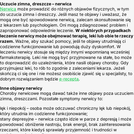
Uczucie zimna, dreszcze – nerwica
Nerwica
może prowadzić do różnych objawów fizycznych, w tym
do uczucia zimna i dreszczy. Jeśli masz te objawy i uważasz, że
mogą one być spowodowane nerwicą, zalecam skonsultowanie się
z lekarzem lub psychologiem. Oni mogą zdiagnozować problem i
zaproponować odpowiednie leczenie.
W niektórych przypadkach
leczenie nerwicy może obejmować terapię, leki lub obie te rzeczy
razem.
Ważne, aby szukać pomocy, jeśli te objawy utrudniają ci
codzienne funkcjonowanie lub powodują duży dyskomfort. W
leczeniu nerwicy stosuje się między innymi wspomnianą wcześniej
farmakoterapię. Leki nie mogą być przyjmowane na stałe, bo może
to doprowadzić do uzależnienia, które nasili objawy choroby. Gdy
przyjmujesz leki, to rób to zgodnie z zaleceniami lekarza. Jeżeli
skończą ci się one i nie możesz osobiście zjawić się u specjalisty, to
dobrym rozwiązaniem będzie
e-recepta
.
Inne objawy nerwicy
Choroby nerwicowe mogą dawać także inne objawy poza uczuciem
zimna, dreszczami. Pozostałe symptomy nerwicy to:
lęk i niepokój – osoba może odczuwać chroniczny lęk lub niepokój,
który utrudnia im codzienne funkcjonowanie;
stany depresyjne – nerwica często idzie w parze z depresją i może
powodować obniżenie nastroju, brak energii, brak zainteresowania
rzeczami, które kiedyś sprawiały przyjemność i trudności w