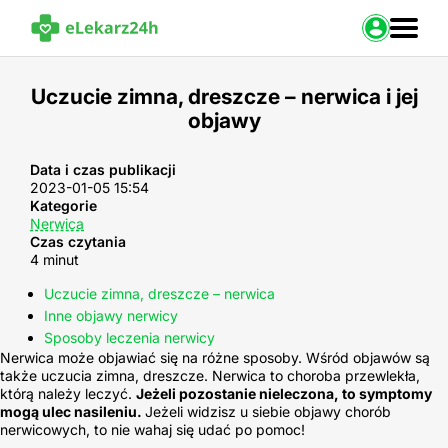
Zaloguj s
Uczucie zimna, dreszcze – nerwica i jej
objawy
Strona Główna
Portal zdrowia
Baza leków
Data i czas publikacji
2023-01-05 15:54
Nasze usługi
Kategorie
Kontakt
Nerwica
Czas czytania
4 minut
Uczucie zimna, dreszcze – nerwica
Inne objawy nerwicy
Sposoby leczenia nerwicy
Nerwica może objawiać się na różne sposoby. Wśród objawów są
także uczucia zimna, dreszcze. Nerwica to choroba przewlekła,
którą należy leczyć.
Jeżeli pozostanie nieleczona, to symptomy
mogą ulec nasileniu.
Jeżeli widzisz u siebie objawy chorób
nerwicowych, to nie wahaj się udać po pomoc!