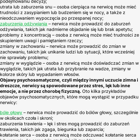
podejmowaniu decyzji;
utrata lub zaburzenia snu – osoba cierpiąca na nerwicę może mieć
trudności z zasypianiem lub budzeniem się w nocy, a także z
nieodczuwaniem wypoczęcia po przespanej nocy;
zaburzenia odżywiania
– nerwica może prowadzić do zaburzeń
odżywiania, takich jak nadmierne objadanie się lub brak apetytu;
problemy z koncentracją – osoba z nerwicą może mieć trudności ze
skupieniem uwagi i pamiętaniem rzeczy;
zmiany w zachowaniu – nerwica może prowadzić do zmian w
zachowaniu, takich jak unikanie ludzi lub sytuacji, które wcześniej
nie sprawiały problemu;
zmiany w wyglądzie – osoba z nerwicą może doświadczać zmian w
wyglądzie, takich jak utrata lub przybranie na wadze, zmiany w
kolorze skóry lub wypadaniem włosów.
Objawy psychosomatyczne, czyli między innymi uczucie zimna i
dreszcze, nerwicy są spowodowane przez stres, lęk lub inne
emocje, a nie przez chorobę fizyczną.
Oto kilka przykładów
objawów psychosomatycznych, które mogą wystąpić w przypadku
nerwicy:
bóle głowy
– nerwica może prowadzić do bólów głowy, szczególnie
w okolicach czoła i skroni;
zaburzenia trawienia – lęk i stres mogą prowadzić do zaburzeń
trawienia, takich jak zgaga, biegunka lub zaparcia;
kołatanie serca – osoba z nerwicą może odczuwać kołatanie serca