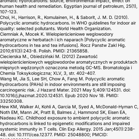
aromatic hydrocarbons: source, environmental impact, effect on
human health and remediation. Egyptian journal of petroleum, 25(1),
107-123.
Choi, H., Harrison, R., Komulainen, H., & Saborit, J. M. D. (2010).
Polycyclic aromatic hydrocarbons. In WHO guidelines for indoor air
quality: selected pollutants. World Health Organization.
Ciemniak A, Mocek K. Wielopierścieniowe weglowodory
aromatyczne w herbatach i ich naparach [Polycyclic aromatic
hydrocarbons in tea and tea infusions]. Rocz Panstw Zakl Hig.
2010;61(3):243-8. Polish. PMID: 21365858.
Ciecierska M., Obiedziński M. (2012) Zawartość
wielopierścieniowych węglowodorów aromatycznych w produktach
mięsnych wędzonych oznaczona metodą GC-MS. Bromatologia i
Chemia Toksykologiczna; XLV, 3, str. 402–407.
Wang M, Jia S, Lee SH, Chow A, Fang M. Polycyclic aromatic
hydrocarbons (PAHs) in indoor environments are still imposing
carcinogenic risk. J Hazard Mater. 2021 May 5;409:124531. doi:
10.1016/j.jhazmat.2020.124531. Epub 2020 Nov 18. PMID:
33250308.
Hew KM, Walker AI, Kohli A, Garcia M, Syed A, McDonald-Hyman C,
Noth EM, Mann JK, Pratt B, Balmes J, Hammond SK, Eisen EA,
Nadeau KC. Childhood exposure to ambient polycyclic aromatic
hydrocarbons is linked to epigenetic modifications and impaired
systemic immunity in T cells. Clin Exp Allergy. 2015 Jan;45(1):238-
48. doi: 10.1111/cea.12377. PMID: 25048800; PMCID: