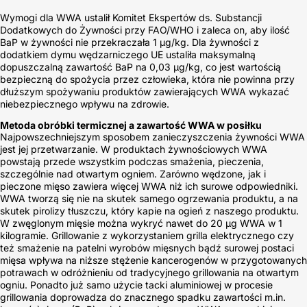
Wymogi dla WWA ustalił Komitet Ekspertów ds. Substancji
Dodatkowych do Żywności przy FAO/WHO i zaleca on, aby ilość
BaP w żywności nie przekraczała 1 µg/kg. Dla żywności z
dodatkiem dymu wędzarniczego UE ustaliła maksymalną
dopuszczalną zawartość BaP na 0,03 µg/kg, co jest wartością
bezpieczną do spożycia przez człowieka, która nie powinna przy
dłuższym spożywaniu produktów zawierających WWA wykazać
niebezpiecznego wpływu na zdrowie.
Metoda obróbki termicznej a zawartość WWA w posiłku
Najpowszechniejszym sposobem zanieczyszczenia żywności WWA
jest jej przetwarzanie. W produktach żywnościowych WWA
powstają przede wszystkim podczas smażenia, pieczenia,
szczególnie nad otwartym ogniem. Zarówno wędzone, jak i
pieczone mięso zawiera więcej WWA niż ich surowe odpowiedniki.
WWA tworzą się nie na skutek samego ogrzewania produktu, a na
skutek pirolizy tłuszczu, który kapie na ogień z naszego produktu.
W zwęglonym mięsie można wykryć nawet do 20 μg WWA w 1
kilogramie. Grillowanie z wykorzystaniem grilla elektrycznego czy
też smażenie na patelni wyrobów mięsnych bądź surowej postaci
mięsa wpływa na niższe stężenie kancerogenów w przygotowanych
potrawach w odróżnieniu od tradycyjnego grillowania na otwartym
ogniu. Ponadto już samo użycie tacki aluminiowej w procesie
grillowania doprowadza do znacznego spadku zawartości m.in.