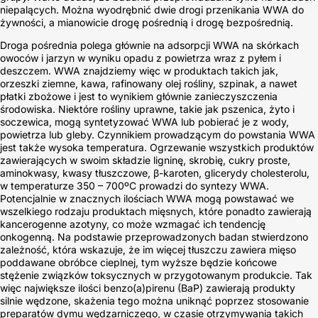
niepalących. Można wyodrębnić dwie drogi przenikania WWA do
żywności, a mianowicie drogę pośrednią i drogę bezpośrednią.
Droga pośrednia polega głównie na adsorpcji WWA na skórkach
owoców i jarzyn w wyniku opadu z powietrza wraz z pyłem i
deszczem. WWA znajdziemy więc w produktach takich jak,
orzeszki ziemne, kawa, rafinowany olej rośliny, szpinak, a nawet
płatki zbożowe i jest to wynikiem głównie zanieczyszczenia
środowiska. Niektóre rośliny uprawne, takie jak pszenica, żyto i
soczewica, mogą syntetyzować WWA lub pobierać je z wody,
powietrza lub gleby. Czynnikiem prowadzącym do powstania WWA
jest także wysoka temperatura. Ogrzewanie wszystkich produktów
zawierających w swoim składzie ligninę, skrobię, cukry proste,
aminokwasy, kwasy tłuszczowe, β-karoten, glicerydy cholesterolu,
w temperaturze 350 – 700ºC prowadzi do syntezy WWA.
Potencjalnie w znacznych ilościach WWA mogą powstawać we
wszelkiego rodzaju produktach mięsnych, które ponadto zawierają
kancerogenne azotyny, co może wzmagać ich tendencję
onkogenną. Na podstawie przeprowadzonych badan stwierdzono
zależność, która wskazuje, że im więcej tłuszczu zawiera mięso
poddawane obróbce cieplnej, tym wyższe będzie końcowe
stężenie związków toksycznych w przygotowanym produkcie. Tak
więc największe ilości benzo(a)pirenu (BaP) zawierają produkty
silnie wędzone, skażenia tego można uniknąć poprzez stosowanie
preparatów dymu wędzarniczego, w czasie otrzymywania takich