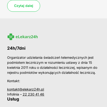
posiłku są coraz częściej […]
kluczowe dla właściwego […]
W tym […]
powikłań zatorowych. Analiza […]
[…]
znane […]
miażdżycy tętnic szyjnych Miażdżyca […]
choroby serca, […]
Czytaj dalej
Czytaj dalej
Czytaj dalej
Czytaj dalej
Czytaj dalej
Czytaj dalej
Czytaj dalej
Czytaj dalej
Czytaj dalej
24h/7dni
Organizator udzielania świadczeń telemedycznych jest
podmiotem leczniczym w rozumieniu ustawy z dnia 15
kwietnia 2011 roku o działalności leczniczej, wpisanym do
rejestru podmiotów wykonujących działalność leczniczą.
Kontakt:
kontakt@elekarz24h.pl
Infolinia –
22 230 41 46
Usług