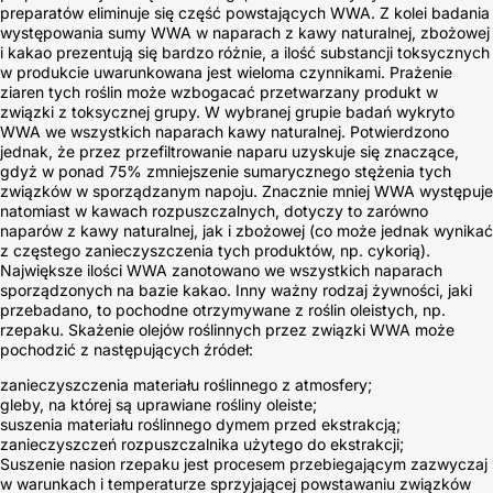
preparatów eliminuje się część powstających WWA. Z kolei badania
występowania sumy WWA w naparach z kawy naturalnej, zbożowej
i kakao prezentują się bardzo różnie, a ilość substancji toksycznych
w produkcie uwarunkowana jest wieloma czynnikami. Prażenie
ziaren tych roślin może wzbogacać przetwarzany produkt w
związki z toksycznej grupy. W wybranej grupie badań wykryto
WWA we wszystkich naparach kawy naturalnej. Potwierdzono
jednak, że przez przefiltrowanie naparu uzyskuje się znaczące,
gdyż w ponad 75% zmniejszenie sumarycznego stężenia tych
związków w sporządzanym napoju. Znacznie mniej WWA występuje
natomiast w kawach rozpuszczalnych, dotyczy to zarówno
naparów z kawy naturalnej, jak i zbożowej (co może jednak wynikać
z częstego zanieczyszczenia tych produktów, np. cykorią).
Największe ilości WWA zanotowano we wszystkich naparach
sporządzonych na bazie kakao. Inny ważny rodzaj żywności, jaki
przebadano, to pochodne otrzymywane z roślin oleistych, np.
rzepaku. Skażenie olejów roślinnych przez związki WWA może
pochodzić z następujących źródeł:
zanieczyszczenia materiału roślinnego z atmosfery;
gleby, na której są uprawiane rośliny oleiste;
suszenia materiału roślinnego dymem przed ekstrakcją;
zanieczyszczeń rozpuszczalnika użytego do ekstrakcji;
Suszenie nasion rzepaku jest procesem przebiegającym zazwyczaj
w warunkach i temperaturze sprzyjającej powstawaniu związków