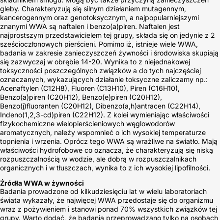
gleby. Charakteryzują się silnym działaniem mutagennym,
kancerogennym oraz genotoksycznym, a najpopularniejszymi
znanymi WWA są naftalen i benzo(a)piren. Naftalen jest
najprostszym przedstawicielem tej grupy, składa się on jedynie z 2
sześcioczłonowych pierścieni. Pomimo iż, istnieje wiele WWA,
badania w zakresie zanieczyszczeń żywności i środowiska skupiają
się zazwyczaj w obrębie 14-20. Wynika to z niejednakowej
toksyczności poszczególnych związków a do tych najczęściej
oznaczanych, wykazujących działanie toksyczne zaliczamy np.:
Acenaftylen (C
12
H
8
), Fluoren (C
13
H
10
), Piren (C
16
H
10
),
Benzo(a)piren (C
20
H
12
), Benzo(e)piren (C
20
H
12
),
Benzo(j)fluoranten (C
20
H
12
), Dibenzo(a,h)antracen (C
22
H
14
),
Indeno(1,2,3-cd)piren (C
22
H
12
). Z kolei wymieniając właściwości
fizykochemiczne wielopierścieniowych węglowodorów
aromatycznych, należy wspomnieć o ich wysokiej temperaturze
topnienia i wrzenia. Oprócz tego WWA są wrażliwe na światło. Mają
właściwości hydrofobowe co oznacza, że charakteryzują się niską
rozpuszczalnością w wodzie, ale dobrą w rozpuszczalnikach
organicznych i w tłuszczach, wynika to z ich wysokiej lipofilności.
Źródła WWA w żywności
Badania prowadzone od kilkudziesięciu lat w wielu laboratoriach
świata wykazały, że najwięcej WWA przedostaje się do organizmu
wraz z pożywieniem i stanowi ponad 70% wszystkich związków tej
grupy. Warto dodać, że badania przeprowadzano tylko na osobach