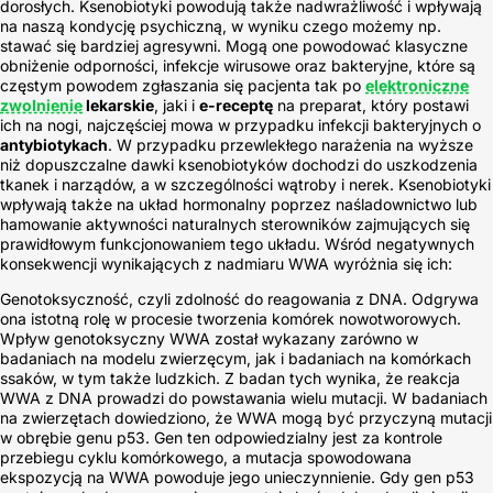
dorosłych. Ksenobiotyki powodują także nadwrażliwość i wpływają
na naszą kondycję psychiczną, w wyniku czego możemy np.
stawać się bardziej agresywni. Mogą one powodować klasyczne
obniżenie odporności, infekcje wirusowe oraz bakteryjne, które są
częstym powodem zgłaszania się pacjenta tak po
elektroniczne
zwolnienie
lekarskie
, jaki i
e-receptę
na preparat, który postawi
ich na nogi, najczęściej mowa w przypadku infekcji bakteryjnych o
antybiotykach
. W przypadku przewlekłego narażenia na wyższe
niż dopuszczalne dawki ksenobiotyków dochodzi do uszkodzenia
tkanek i narządów, a w szczególności wątroby i nerek. Ksenobiotyki
wpływają także na układ hormonalny poprzez naśladownictwo lub
hamowanie aktywności naturalnych sterowników zajmujących się
prawidłowym funkcjonowaniem tego układu. Wśród negatywnych
konsekwencji wynikających z nadmiaru WWA wyróżnia się ich:
Genotoksyczność, czyli zdolność do reagowania z DNA. Odgrywa
ona istotną rolę w procesie tworzenia komórek nowotworowych.
Wpływ genotoksyczny WWA został wykazany zarówno w
badaniach na modelu zwierzęcym, jak i badaniach na komórkach
ssaków, w tym także ludzkich. Z badan tych wynika, że reakcja
WWA z DNA prowadzi do powstawania wielu mutacji. W badaniach
na zwierzętach dowiedziono, że WWA mogą być przyczyną mutacji
w obrębie genu p53. Gen ten odpowiedzialny jest za kontrole
przebiegu cyklu komórkowego, a mutacja spowodowana
ekspozycją na WWA powoduje jego unieczynnienie. Gdy gen p53