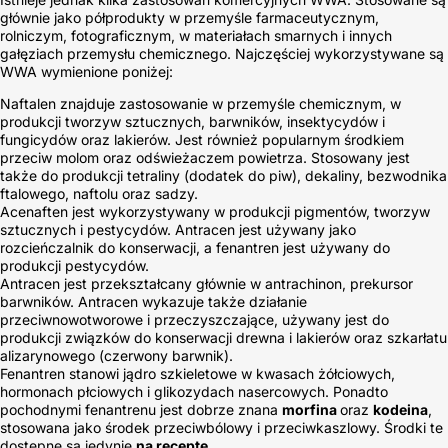
głównie jako półprodukty w przemyśle farmaceutycznym,
rolniczym, fotograficznym, w materiałach smarnych i innych
gałęziach przemysłu chemicznego. Najczęściej wykorzystywane są
WWA wymienione poniżej:
Naftalen znajduje zastosowanie w przemyśle chemicznym, w
produkcji tworzyw sztucznych, barwników, insektycydów i
fungicydów oraz lakierów. Jest również popularnym środkiem
przeciw molom oraz odświeżaczem powietrza. Stosowany jest
także do produkcji tetraliny (dodatek do piw), dekaliny, bezwodnika
ftalowego, naftolu oraz sadzy.
Acenaften jest wykorzystywany w produkcji pigmentów, tworzyw
sztucznych i pestycydów. Antracen jest używany jako
rozcieńczalnik do konserwacji, a fenantren jest używany do
produkcji pestycydów.
Antracen jest przekształcany głównie w antrachinon, prekursor
barwników. Antracen wykazuje także działanie
przeciwnowotworowe i przeczyszczające, używany jest do
produkcji związków do konserwacji drewna i lakierów oraz szkarłatu
alizarynowego (czerwony barwnik).
Fenantren stanowi jądro szkieletowe w kwasach żółciowych,
hormonach płciowych i glikozydach nasercowych. Ponadto
pochodnymi fenantrenu jest dobrze znana
morfina
oraz
kodeina
,
stosowana jako środek przeciwbólowy i przeciwkaszlowy. Środki te
dostępne są jedynie
na receptę
.