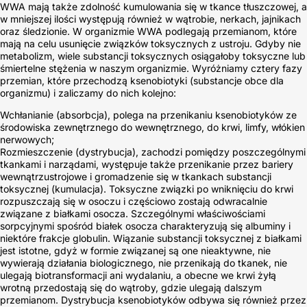
WWA mają także zdolność kumulowania się w tkance tłuszczowej, a
w mniejszej ilości występują również w wątrobie, nerkach, jajnikach
oraz śledzionie. W organizmie WWA podlegają przemianom, które
mają na celu usunięcie związków toksycznych z ustroju. Gdyby nie
metabolizm, wiele substancji toksycznych osiągałoby toksyczne lub
śmiertelne stężenia w naszym organizmie. Wyróżniamy cztery fazy
przemian, które przechodzą ksenobiotyki (substancje obce dla
organizmu) i zaliczamy do nich kolejno:
Wchłanianie (absorbcja), polega na przenikaniu ksenobiotyków ze
środowiska zewnętrznego do wewnętrznego, do krwi, limfy, włókien
nerwowych;
Rozmieszczenie (dystrybucja), zachodzi pomiędzy poszczególnymi
tkankami i narządami, występuje także przenikanie przez bariery
wewnątrzustrojowe i gromadzenie się w tkankach substancji
toksycznej (kumulacja). Toksyczne związki po wniknięciu do krwi
rozpuszczają się w osoczu i częściowo zostają odwracalnie
związane z białkami osocza. Szczególnymi właściwościami
sorpcyjnymi spośród białek osocza charakteryzują się albuminy i
niektóre frakcje globulin. Wiązanie substancji toksycznej z białkami
jest istotne, gdyż w formie związanej są one nieaktywne, nie
wywierają działania biologicznego, nie przenikają do tkanek, nie
ulegają biotransformacji ani wydalaniu, a obecne we krwi żyłą
wrotną przedostają się do wątroby, gdzie ulegają dalszym
przemianom. Dystrybucja ksenobiotyków odbywa się również przez