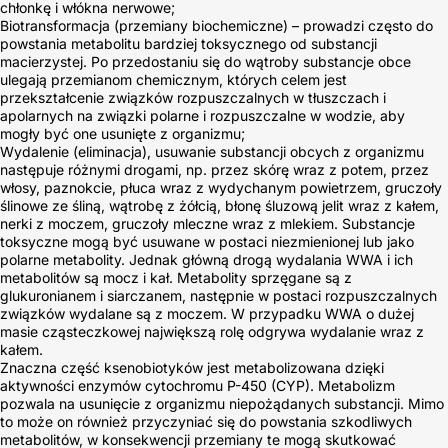
chłonkę i włókna nerwowe;
Biotransformacja (przemiany biochemiczne) – prowadzi często do
powstania metabolitu bardziej toksycznego od substancji
macierzystej. Po przedostaniu się do wątroby substancje obce
ulegają przemianom chemicznym, których celem jest
przekształcenie związków rozpuszczalnych w tłuszczach i
apolarnych na związki polarne i rozpuszczalne w wodzie, aby
mogły być one usunięte z organizmu;
Wydalenie (eliminacja), usuwanie substancji obcych z organizmu
następuje różnymi drogami, np. przez skórę wraz z potem, przez
włosy, paznokcie, płuca wraz z wydychanym powietrzem, gruczoły
ślinowe ze śliną, wątrobę z żółcią, błonę śluzową jelit wraz z kałem,
nerki z moczem, gruczoły mleczne wraz z mlekiem. Substancje
toksyczne mogą być usuwane w postaci niezmienionej lub jako
polarne metabolity. Jednak główną drogą wydalania WWA i ich
metabolitów są mocz i kał. Metabolity sprzęgane są z
glukuronianem i siarczanem, następnie w postaci rozpuszczalnych
związków wydalane są z moczem. W przypadku WWA o dużej
masie cząsteczkowej największą rolę odgrywa wydalanie wraz z
kałem.
Znaczna część ksenobiotyków jest metabolizowana dzięki
aktywności enzymów cytochromu P-450 (CYP). Metabolizm
pozwala na usunięcie z organizmu niepożądanych substancji. Mimo
to może on również przyczyniać się do powstania szkodliwych
metabolitów, w konsekwencji przemiany te mogą skutkować