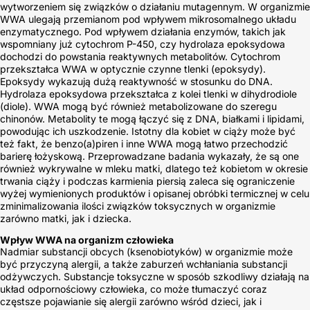
wytworzeniem się związków o działaniu mutagennym. W organizmie
WWA ulegają przemianom pod wpływem mikrosomalnego układu
enzymatycznego. Pod wpływem działania enzymów, takich jak
wspomniany już cytochrom P-450, czy hydrolaza epoksydowa
dochodzi do powstania reaktywnych metabolitów. Cytochrom
przekształca WWA w optycznie czynne tlenki (epoksydy).
Epoksydy wykazują dużą reaktywność w stosunku do DNA.
Hydrolaza epoksydowa przekształca z kolei tlenki w dihydrodiole
(diole). WWA mogą być również metabolizowane do szeregu
chinonów. Metabolity te mogą łączyć się z DNA, białkami i lipidami,
powodując ich uszkodzenie. Istotny dla kobiet w ciąży może być
też fakt, że benzo(a)piren i inne WWA mogą łatwo przechodzić
barierę łożyskową. Przeprowadzane badania wykazały, że są one
również wykrywalne w mleku matki, dlatego też kobietom w okresie
trwania ciąży i podczas karmienia piersią zaleca się ograniczenie
wyżej wymienionych produktów i opisanej obróbki termicznej w celu
zminimalizowania ilości związków toksycznych w organizmie
zarówno matki, jak i dziecka.
Wpływ WWA na organizm człowieka
Nadmiar substancji obcych (ksenobiotyków) w organizmie może
być przyczyną alergii, a także zaburzeń wchłaniania substancji
odżywczych. Substancje toksyczne w sposób szkodliwy działają na
układ odpornościowy człowieka, co może tłumaczyć coraz
częstsze pojawianie się alergii zarówno wśród dzieci, jak i