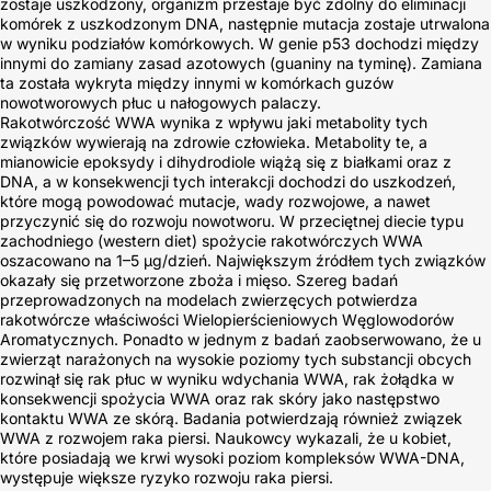
zostaje uszkodzony, organizm przestaje być zdolny do eliminacji
komórek z uszkodzonym DNA, następnie mutacja zostaje utrwalona
w wyniku podziałów komórkowych. W genie p53 dochodzi między
innymi do zamiany zasad azotowych (guaniny na tyminę). Zamiana
ta została wykryta między innymi w komórkach guzów
nowotworowych płuc u nałogowych palaczy.
Rakotwórczość WWA wynika z wpływu jaki metabolity tych
związków wywierają na zdrowie człowieka. Metabolity te, a
mianowicie epoksydy i dihydrodiole wiążą się z białkami oraz z
DNA, a w konsekwencji tych interakcji dochodzi do uszkodzeń,
które mogą powodować mutacje, wady rozwojowe, a nawet
przyczynić się do rozwoju nowotworu. W przeciętnej diecie typu
zachodniego (western diet) spożycie rakotwórczych WWA
oszacowano na 1–5 μg/dzień. Największym źródłem tych związków
okazały się przetworzone zboża i mięso. Szereg badań
przeprowadzonych na modelach zwierzęcych potwierdza
rakotwórcze właściwości Wielopierścieniowych Węglowodorów
Aromatycznych. Ponadto w jednym z badań zaobserwowano, że u
zwierząt narażonych na wysokie poziomy tych substancji obcych
rozwinął się rak płuc w wyniku wdychania WWA, rak żołądka w
konsekwencji spożycia WWA oraz rak skóry jako następstwo
kontaktu WWA ze skórą. Badania potwierdzają również związek
WWA z rozwojem raka piersi. Naukowcy wykazali, że u kobiet,
które posiadają we krwi wysoki poziom kompleksów WWA-DNA,
występuje większe ryzyko rozwoju raka piersi.