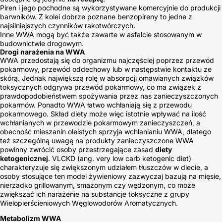
Piren i jego pochodne są wykorzystywane komercyjnie do produkcji
barwników. Z kolei dobrze poznane benzopireny to jedne z
najsilniejszych czynników rakotwórczych.
Inne WWA mogą być także zawarte w asfalcie stosowanym w
budownictwie drogowym.
Drogi narażenia na WWA
WWA przedostają się do organizmu najczęściej poprzez przewód
pokarmowy, przewód oddechowy lub w następstwie kontaktu ze
skórą. Jednak największą rolę w absorpcji omawianych związków
toksycznych odgrywa przewód pokarmowy, co ma związek z
prawdopodobieństwem spożywania przez nas zanieczyszczonych
pokarmów. Ponadto WWA łatwo wchłaniają się z przewodu
pokarmowego. Skład diety może więc istotnie wpływać na ilość
wchłanianych w przewodzie pokarmowym zanieczyszczeń, a
obecność mieszanin oleistych sprzyja wchłanianiu WWA, dlatego
też szczególną uwagę na produkty zanieczyszczone WWA
powinny zwrócić osoby przestrzegające zasad
diety
ketogenicznej
. VLCKD (ang. very low carb ketogenic diet)
charakteryzuje się zwiększonym udziałem tłuszczów w diecie, a
osoby stosujące ten model żywieniowy zazwyczaj bazują na mięsie,
nierzadko grillowanym, smażonym czy wędzonym, co może
zwiększać ich narażenie na substancje toksyczne z grupy
Wielopierścieniowych Węglowodorów Aromatycznych.
Metabolizm WWA