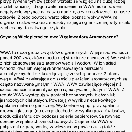
przypisywane tym związkom wzrosło ze względu na dużą liczbę
źródeł transmisji, długotrwałe narażenie na WWA może bowiem
negatywnie wpłynąć na nasz organizm, a w konsekwencji na nasze
zdrowie. Z tego powodu warto bliżej poznać wpływ WWA na
organizm człowieka oraz sposoby na jego ograniczenie, w tym calu
zachęcamy do dalszego czytania.
Czym są Wielopierścieniowe Węglowodory Aromatyczne?
WWA to duża grupa związków organicznych. W jej skład wchodzi
ponad 200 związków o podobnej strukturze chemicznej. Wszystkie
z nich zbudowane są z atomów węgla i wodoru. W ich skład
wchodzi dwa lub więcej skondensowanych pierścieni
aromatycznych. Te z kolei łączą się ze sobą poprzez 2 atomy
węgla. WWA zawierające do sześciu pierścieni aromatycznych są
często nazywane „małymi” WWA. WWA zawierające więcej niż
sześć pierścieni aromatycznych są nazywane „dużymi” WWA. Z
reguły WWA występują w postaci bezbarwnych, białych lub
jasnożółtych ciał stałych. Powstają w wyniku niecałkowitego
spalania materii organicznej. Wydzielane są np. przy spalaniu
drewna iglastego (do czego dochodzi w wyniku pożarów lasów),
produkcji asfaltu czy podczas palenia papierosów. Są również
obecne w spalinach samochodowych. Cząsteczki WWA w
połączeniu z parą wodną zawieszone w powietrzu są także
składnikiem smogu. Mogą być także przyczyną zanieczyszczeń