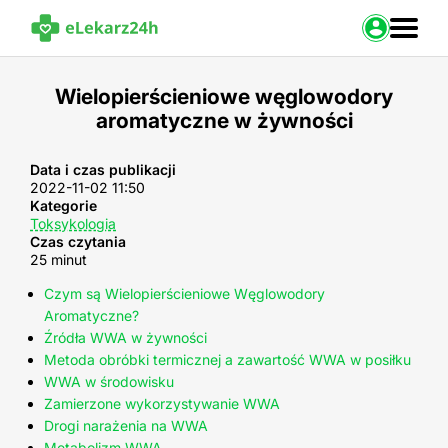
Zaloguj s
Wielopierścieniowe węglowodory
aromatyczne w żywności
Strona Główna
Portal zdrowia
Baza leków
Data i czas publikacji
2022-11-02 11:50
Nasze usługi
Kategorie
Kontakt
Toksykologia
Czas czytania
25 minut
Czym są Wielopierścieniowe Węglowodory
Aromatyczne?
Źródła WWA w żywności
Metoda obróbki termicznej a zawartość WWA w posiłku
WWA w środowisku
Zamierzone wykorzystywanie WWA
Drogi narażenia na WWA
Metabolizm WWA