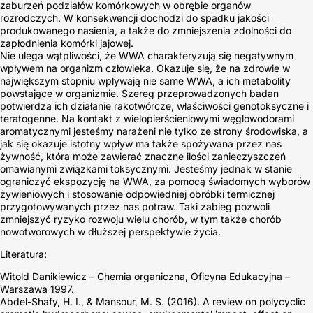
zaburzeń podziałów komórkowych w obrębie organów
rozrodczych. W konsekwencji dochodzi do spadku jakości
produkowanego nasienia, a także do zmniejszenia zdolności do
zapłodnienia komórki jajowej.
Nie ulega wątpliwości, że WWA charakteryzują się negatywnym
wpływem na organizm człowieka. Okazuje się, że na zdrowie w
największym stopniu wpływają nie same WWA, a ich metabolity
powstające w organizmie. Szereg przeprowadzonych badan
potwierdza ich działanie rakotwórcze, właściwości genotoksyczne i
teratogenne. Na kontakt z wielopierścieniowymi węglowodorami
aromatycznymi jesteśmy narażeni nie tylko ze strony środowiska, a
jak się okazuje istotny wpływ ma także spożywana przez nas
żywność, która może zawierać znaczne ilości zanieczyszczeń
omawianymi związkami toksycznymi. Jesteśmy jednak w stanie
ograniczyć ekspozycję na WWA, za pomocą świadomych wyborów
żywieniowych i stosowanie odpowiedniej obróbki termicznej
przygotowywanych przez nas potraw. Taki zabieg pozwoli
zmniejszyć ryzyko rozwoju wielu chorób, w tym także chorób
nowotworowych w dłuższej perspektywie życia.
Literatura:
Witold Danikiewicz – Chemia organiczna, Oficyna Edukacyjna –
Warszawa 1997.
Abdel-Shafy, H. I., & Mansour, M. S. (2016). A review on polycyclic