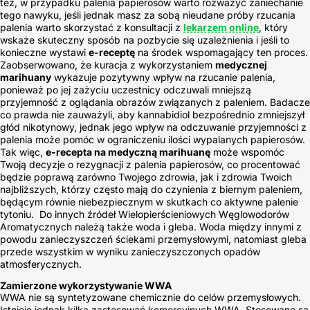
też, w przypadku palenia papierosów warto rozważyć zaniechanie
tego nawyku, jeśli jednak masz za sobą nieudane próby rzucania
palenia warto skorzystać z konsultacji z
lekarzem online
, który
wskaże skuteczny sposób na pozbycie się uzależnienia i jeśli to
konieczne wystawi
e-receptę
na środek wspomagający ten proces.
Zaobserwowano, że kuracja z wykorzystaniem
medycznej
marihuany
wykazuje pozytywny wpływ na rzucanie palenia,
ponieważ po jej zażyciu uczestnicy odczuwali mniejszą
przyjemność z oglądania obrazów związanych z paleniem. Badacze
co prawda nie zauważyli, aby kannabidiol bezpośrednio zmniejszył
głód nikotynowy, jednak jego wpływ na odczuwanie przyjemności z
palenia może pomóc w ograniczeniu ilości wypalanych papierosów.
Tak więc,
e-recepta na medyczną marihuanę
może wspomóc
Twoją decyzje o rezygnacji z palenia papierosów, co procentować
będzie poprawą zarówno Twojego zdrowia, jak i zdrowia Twoich
najbliższych, którzy często mają do czynienia z biernym paleniem,
będącym równie niebezpiecznym w skutkach co aktywne palenie
tytoniu. Do innych źródeł Wielopierścieniowych Węglowodorów
Aromatycznych należą także woda i gleba. Woda między innymi z
powodu zanieczyszczeń ściekami przemysłowymi, natomiast gleba
przede wszystkim w wyniku zanieczyszczonych opadów
atmosferycznych.
Zamierzone wykorzystywanie WWA
WWA nie są syntetyzowane chemicznie do celów przemysłowych.
Istnieje jednak kilka zastosowań komercyjnych WWA. Stosowane są