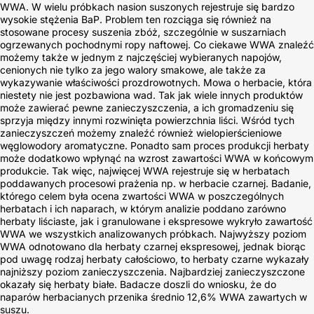
WWA. W wielu próbkach nasion suszonych rejestruje się bardzo
wysokie stężenia BaP. Problem ten rozciąga się również na
stosowane procesy suszenia zbóż, szczególnie w suszarniach
ogrzewanych pochodnymi ropy naftowej. Co ciekawe WWA znaleźć
możemy także w jednym z najczęściej wybieranych napojów,
cenionych nie tylko za jego walory smakowe, ale także za
wykazywanie właściwości prozdrowotnych. Mowa o herbacie, która
niestety nie jest pozbawiona wad. Tak jak wiele innych produktów
może zawierać pewne zanieczyszczenia, a ich gromadzeniu się
sprzyja między innymi rozwinięta powierzchnia liści. Wśród tych
zanieczyszczeń możemy znaleźć również wielopierścieniowe
węglowodory aromatyczne. Ponadto sam proces produkcji herbaty
może dodatkowo wpłynąć na wzrost zawartości WWA w końcowym
produkcie. Tak więc, najwięcej WWA rejestruje się w herbatach
poddawanych procesowi prażenia np. w herbacie czarnej. Badanie,
którego celem była ocena zwartości WWA w poszczególnych
herbatach i ich naparach, w którym analizie poddano zarówno
herbaty liściaste, jak i granulowane i ekspresowe wykryło zawartość
WWA we wszystkich analizowanych próbkach. Najwyższy poziom
WWA odnotowano dla herbaty czarnej ekspresowej, jednak biorąc
pod uwagę rodzaj herbaty całościowo, to herbaty czarne wykazały
najniższy poziom zanieczyszczenia. Najbardziej zanieczyszczone
okazały się herbaty białe. Badacze doszli do wniosku, że do
naparów herbacianych przenika średnio 12,6% WWA zawartych w
suszu.