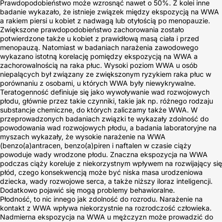
Prawdopodobieństwo może wzrosnąć nawet o 50%. Z kolei inne
badanie wykazało, że istnieje związek między ekspozycją na WWA
a rakiem piersi u kobiet z nadwagą lub otyłością po menopauzie.
Zwiększone prawdopodobieństwo zachorowania zostało
potwierdzone także u kobiet z prawidłową masą ciała i przed
menopauzą. Natomiast w badaniach narażenia zawodowego
wykazano istotną korelację pomiędzy ekspozycją na WWA a
zachorowalnością na raka płuc. Wysoki poziom WWA u osób
niepalących był związany ze zwiększonym ryzykiem raka płuc w
porównaniu z osobami, u których WWA były niewykrywalne.
Teratogenność definiuje się jako wywoływanie wad rozwojowych
płodu, głównie przez takie czynniki, takie jak np. różnego rodzaju
substancje chemiczne, do których zaliczamy także WWA. W
przeprowadzonych badaniach związki te wykazały zdolność do
powodowania wad rozwojowych płodu, a badania laboratoryjne na
myszach wykazały, że wysokie narażenie na WWA
(benzo(a)antracen, benzo(a)piren i naftalen w czasie ciąży
powoduje wady wrodzone płodu. Znaczna ekspozycja na WWA
podczas ciąży koreluje z niekorzystnym wpływem na rozwijający się
płód, czego konsekwencją może być niska masa urodzeniowa
dziecka, wady rozwojowe serca, a także niższy iloraz inteligencji.
Dodatkowo pojawić się mogą problemy behawioralne.
Płodność, to nic innego jak zdolność do rozrodu. Narażenie na
kontakt z WWA wpływa niekorzystnie na rozrodczość człowieka.
Nadmierna ekspozycja na WWA u mężczyzn może prowadzić do