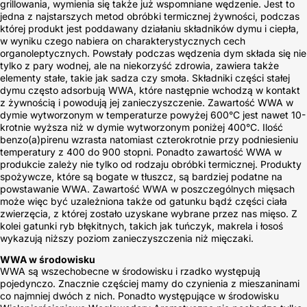
grillowania, wymienia się także już wspomniane wędzenie. Jest to
jedna z najstarszych metod obróbki termicznej żywności, podczas
której produkt jest poddawany działaniu składników dymu i ciepła,
w wyniku czego nabiera on charakterystycznych cech
organoleptycznych. Powstały podczas wędzenia dym składa się nie
tylko z pary wodnej, ale na niekorzyść zdrowia, zawiera także
elementy stałe, takie jak sadza czy smoła. Składniki części stałej
dymu często adsorbują WWA, które następnie wchodzą w kontakt
z żywnością i powodują jej zanieczyszczenie. Zawartość WWA w
dymie wytworzonym w temperaturze powyżej 600°C jest nawet 10-
krotnie wyższa niż w dymie wytworzonym poniżej 400°C. Ilość
benzo(a)pirenu wzrasta natomiast czterokrotnie przy podniesieniu
temperatury z 400 do 900 stopni. Ponadto zawartość WWA w
produkcie zależy nie tylko od rodzaju obróbki termicznej. Produkty
spożywcze, które są bogate w tłuszcz, są bardziej podatne na
powstawanie WWA. Zawartość WWA w poszczególnych mięsach
może więc być uzależniona także od gatunku bądź części ciała
zwierzęcia, z której zostało uzyskane wybrane przez nas mięso. Z
kolei gatunki ryb błękitnych, takich jak tuńczyk, makrela i łosoś
wykazują niższy poziom zanieczyszczenia niż mięczaki.
WWA w środowisku
WWA są wszechobecne w środowisku i rzadko występują
pojedynczo. Znacznie częściej mamy do czynienia z mieszaninami
co najmniej dwóch z nich. Ponadto występujące w środowisku