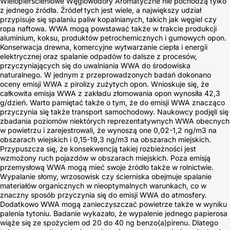
Wielopierścieniowe Węglowodory Aromatyczne nie pochodzą tylko
z jednego źródła. Źródeł tych jest wiele, a największy udział
przypisuje się spalaniu paliw kopalnianych, takich jak węgiel czy
ropa naftowa. WWA mogą powstawać także w trakcie produkcji
aluminium, koksu, produktów petrochemicznych i gumowych opon.
Konserwacja drewna, komercyjne wytwarzanie ciepła i energii
elektrycznej oraz spalanie odpadów to dalsze z procesów,
przyczyniających się do uwalniania WWA do środowiska
naturalnego. W jednym z przeprowadzonych badań dokonano
oceny emisji WWA z pirolizy zużytych opon. Wnioskuje się, że
całkowita emisja WWA z zakładu złomowania opon wynosiła 42,3
g/dzień. Warto pamiętać także o tym, że do emisji WWA znacząco
przyczynia się także transport samochodowy. Naukowcy podjęli się
zbadania poziomów niektórych reprezentatywnych WWA obecnych
w powietrzu i zarejestrowali, że wynoszą one 0,02-1,2 ng/m3 na
obszarach wiejskich i 0,15-19,3 ng/m3 na obszarach miejskich.
Przypuszcza się, że konsekwencją takiej rozbieżności jest
wzmożony ruch pojazdów w obszarach miejskich. Poza emisją
przemysłową WWA mogą mieć swoje źródło także w rolnictwie.
Wypalanie słomy, wrzosowisk czy ścierniska obejmuje spalanie
materiałów organicznych w nieoptymalnych warunkach, co w
znaczny sposób przyczynia się do emisji WWA do atmosfery.
Dodatkowo WWA mogą zanieczyszczać powietrze także w wyniku
palenia tytoniu. Badanie wykazało, że wypalenie jednego papierosa
wiąże się ze spożyciem od 20 do 40 ng benzo(a)pirenu. Dlatego