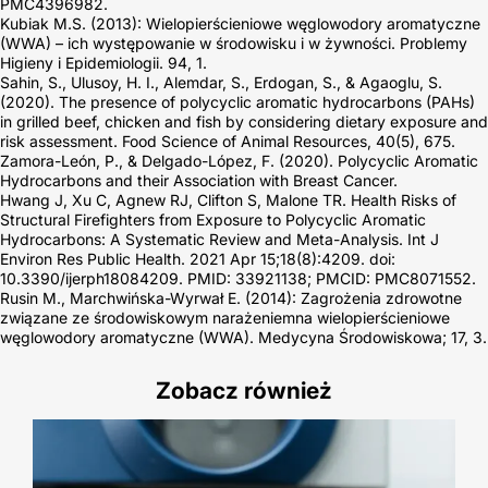
PMC4396982.
Kubiak M.S. (2013): Wielopierścieniowe węglowodory aromatyczne
(WWA) – ich występowanie w środowisku i w żywności. Problemy
Higieny i Epidemiologii. 94, 1.
Sahin, S., Ulusoy, H. I., Alemdar, S., Erdogan, S., & Agaoglu, S.
(2020). The presence of polycyclic aromatic hydrocarbons (PAHs)
in grilled beef, chicken and fish by considering dietary exposure and
risk assessment. Food Science of Animal Resources, 40(5), 675.
Zamora-León, P., & Delgado-López, F. (2020). Polycyclic Aromatic
Hydrocarbons and their Association with Breast Cancer.
Hwang J, Xu C, Agnew RJ, Clifton S, Malone TR. Health Risks of
Structural Firefighters from Exposure to Polycyclic Aromatic
Hydrocarbons: A Systematic Review and Meta-Analysis. Int J
Environ Res Public Health. 2021 Apr 15;18(8):4209. doi:
10.3390/ijerph18084209. PMID: 33921138; PMCID: PMC8071552.
Rusin M., Marchwińska-Wyrwał E. (2014): Zagrożenia zdrowotne
związane ze środowiskowym narażeniemna wielopierścieniowe
węglowodory aromatyczne (WWA). Medycyna Środowiskowa; 17, 3.
Zobacz również