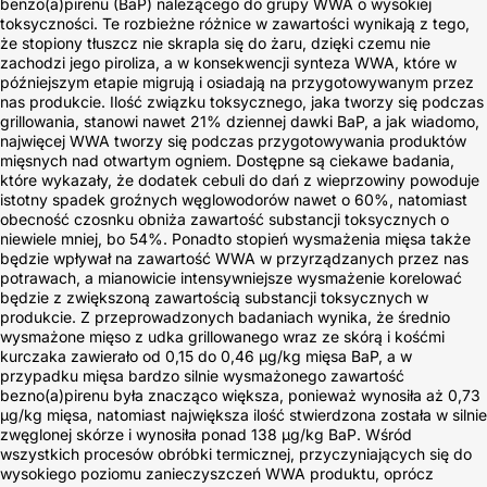
benzo(a)pirenu (BaP) należącego do grupy WWA o wysokiej
toksyczności. Te rozbieżne różnice w zawartości wynikają z tego,
że stopiony tłuszcz nie skrapla się do żaru, dzięki czemu nie
zachodzi jego piroliza, a w konsekwencji synteza WWA, które w
późniejszym etapie migrują i osiadają na przygotowywanym przez
nas produkcie. Ilość związku toksycznego, jaka tworzy się podczas
grillowania, stanowi nawet 21% dziennej dawki BaP, a jak wiadomo,
najwięcej WWA tworzy się podczas przygotowywania produktów
mięsnych nad otwartym ogniem. Dostępne są ciekawe badania,
które wykazały, że dodatek cebuli do dań z wieprzowiny powoduje
istotny spadek groźnych węglowodorów nawet o 60%, natomiast
obecność czosnku obniża zawartość substancji toksycznych o
niewiele mniej, bo 54%. Ponadto stopień wysmażenia mięsa także
będzie wpływał na zawartość WWA w przyrządzanych przez nas
potrawach, a mianowicie intensywniejsze wysmażenie korelować
będzie z zwiększoną zawartością substancji toksycznych w
produkcie. Z przeprowadzonych badaniach wynika, że średnio
wysmażone mięso z udka grillowanego wraz ze skórą i kośćmi
kurczaka zawierało od 0,15 do 0,46 μg/kg mięsa BaP, a w
przypadku mięsa bardzo silnie wysmażonego zawartość
bezno(a)pirenu była znacząco większa, ponieważ wynosiła aż 0,73
μg/kg mięsa, natomiast największa ilość stwierdzona została w silnie
zwęglonej skórze i wynosiła ponad 138 μg/kg BaP. Wśród
wszystkich procesów obróbki termicznej, przyczyniających się do
wysokiego poziomu zanieczyszczeń WWA produktu, oprócz