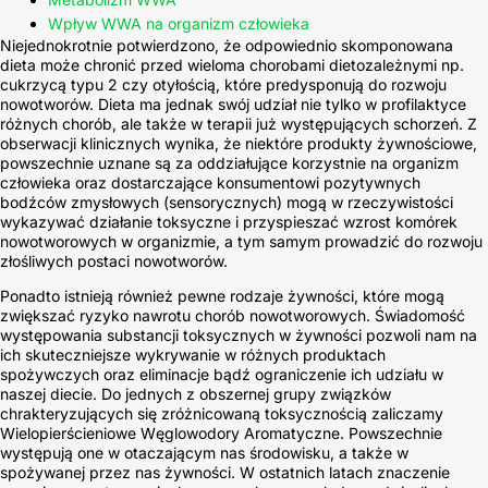
Wpływ WWA na organizm człowieka
Niejednokrotnie potwierdzono, że odpowiednio skomponowana
dieta może chronić przed wieloma chorobami dietozależnymi np.
cukrzycą typu 2 czy otyłością, które predysponują do rozwoju
nowotworów. Dieta ma jednak swój udział nie tylko w profilaktyce
różnych chorób, ale także w terapii już występujących schorzeń. Z
obserwacji klinicznych wynika, że niektóre produkty żywnościowe,
powszechnie uznane są za oddziałujące korzystnie na organizm
człowieka oraz dostarczające konsumentowi pozytywnych
bodźców zmysłowych (sensorycznych) mogą w rzeczywistości
wykazywać działanie toksyczne i przyspieszać wzrost komórek
nowotworowych w organizmie, a tym samym prowadzić do rozwoju
złośliwych postaci nowotworów.
Ponadto istnieją również pewne rodzaje żywności, które mogą
zwiększać ryzyko nawrotu chorób nowotworowych. Świadomość
występowania substancji toksycznych w żywności pozwoli nam na
ich skuteczniejsze wykrywanie w różnych produktach
spożywczych oraz eliminacje bądź ograniczenie ich udziału w
naszej diecie. Do jednych z obszernej grupy związków
chrakteryzujących się zróżnicowaną toksycznością zaliczamy
Wielopierścieniowe Węglowodory Aromatyczne. Powszechnie
występują one w otaczającym nas środowisku, a także w
spożywanej przez nas żywności. W ostatnich latach znaczenie