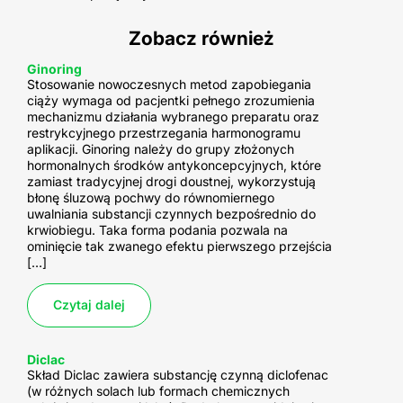
Zobacz również
Ginoring
Stosowanie nowoczesnych metod zapobiegania
ciąży wymaga od pacjentki pełnego zrozumienia
mechanizmu działania wybranego preparatu oraz
restrykcyjnego przestrzegania harmonogramu
aplikacji. Ginoring należy do grupy złożonych
hormonalnych środków antykoncepcyjnych, które
zamiast tradycyjnej drogi doustnej, wykorzystują
błonę śluzową pochwy do równomiernego
uwalniania substancji czynnych bezpośrednio do
krwiobiegu. Taka forma podania pozwala na
ominięcie tak zwanego efektu pierwszego przejścia
[…]
Czytaj dalej
Diclac
Aknemycin Plus
Skład Diclac zawiera substancję czynną diclofenac
Aknemycin Plus to lek miejscowego działania
Natamycyna UNIA
Cipronex
(w różnych solach lub formach chemicznych
Skład Produkt natamycyna Unia zawiera
Skład Cipronex zawiera jako substancję czynną
stosowany w leczeniu zmian skórnych związanych z
Sumamigren
Nimesil
Uronorm
Monural
Zentel