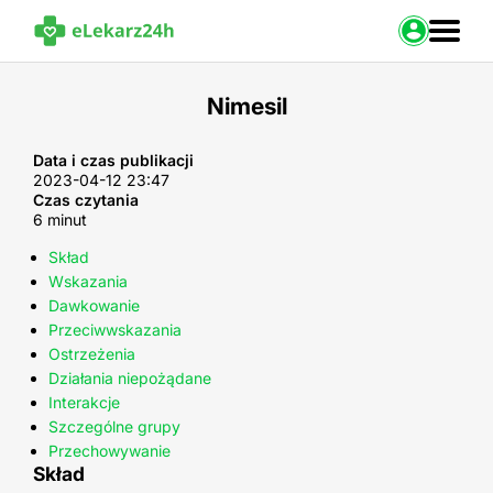
Zaloguj s
Nimesil
Strona Główna
Portal zdrowia
Data i czas publikacji
2023-04-12 23:47
Baza leków
Czas czytania
Nasze usługi
6 minut
Kontakt
Skład
Wskazania
Dawkowanie
Przeciwwskazania
Ostrzeżenia
Działania niepożądane
Interakcje
Szczególne grupy
Przechowywanie
Skład