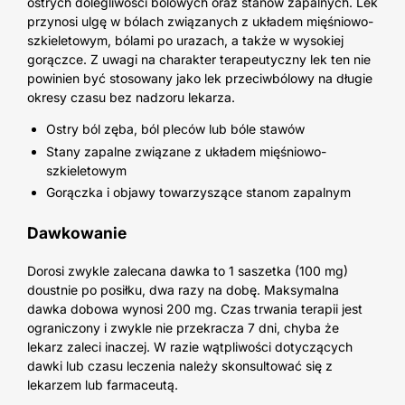
ostrych dolegliwości bólowych oraz stanów zapalnych. Lek
przynosi ulgę w bólach związanych z układem mięśniowo-
szkieletowym, bólami po urazach, a także w wysokiej
gorączce. Z uwagi na charakter terapeutyczny lek ten nie
powinien być stosowany jako lek przeciwbólowy na długie
okresy czasu bez nadzoru lekarza.
Ostry ból zęba, ból pleców lub bóle stawów
Stany zapalne związane z układem mięśniowo-
szkieletowym
Gorączka i objawy towarzyszące stanom zapalnym
Dawkowanie
Dorosi zwykle zalecana dawka to 1 saszetka (100 mg)
doustnie po posiłku, dwa razy na dobę. Maksymalna
dawka dobowa wynosi 200 mg. Czas trwania terapii jest
ograniczony i zwykle nie przekracza 7 dni, chyba że
lekarz zaleci inaczej. W razie wątpliwości dotyczących
dawki lub czasu leczenia należy skonsultować się z
lekarzem lub farmaceutą.