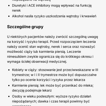
Diuretyki i ACE inhibitory mogą wpływać na funkcję
nerek
Alkohol nasila ryzyko uszkodzenia wątroby i krwawień
Szczególne grupy
U niektórych pacjentów należy zwrócić szczególną uwagę
na korzyść i ryzyko terapii. Przed rozpoczęciem leczenia
należy ocenić stan wątroby, nerek i serca oraz rozważyć
możliwość ciąży lub karmienia piersią. Leczenie
nimesulidem zwykle ogranicza się do krótkiego okresu i
wymaga ścisłej obserwacji medycznej.
Kobiety w ciąży: stosowanie jest przeciwwskazane w III
trymestrze; w I i II trymestrze może być dopuszczalne
tylko po ocenie korzyści i ryzyka przez lekarza
Karmienie piersią: lek może być przenikać do mleka;
decyzję podejmuje lekarz
Osoby w wieku podeszłym: wyższe ryzyko działań
niepożądanych; dawka i czas terapii powinny być