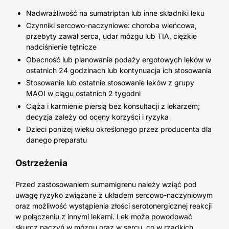
Nadwrażliwość na sumatriptan lub inne składniki leku
Czynniki sercowo-naczyniowe: choroba wieńcowa,
przebyty zawał serca, udar mózgu lub TIA, ciężkie
nadciśnienie tętnicze
Obecność lub planowanie podaży ergotowych leków w
ostatnich 24 godzinach lub kontynuacja ich stosowania
Stosowanie lub ostatnie stosowanie leków z grupy
MAOI w ciągu ostatnich 2 tygodni
Ciąża i karmienie piersią bez konsultacji z lekarzem;
decyzja zależy od oceny korzyści i ryzyka
Dzieci poniżej wieku określonego przez producenta dla
danego preparatu
Ostrzeżenia
Przed zastosowaniem sumamigrenu należy wziąć pod
uwagę ryzyko związane z układem sercowo-naczyniowym
oraz możliwość wystąpienia złości serotonergicznej reakcji
w połączeniu z innymi lekami. Lek może powodować
skurcz naczyń w mózgu oraz w sercu, co w rzadkich