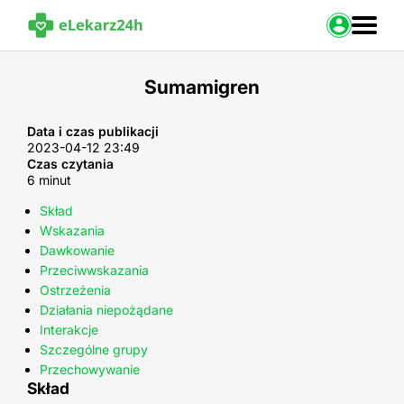
Zaloguj s
Sumamigren
Strona Główna
Portal zdrowia
Data i czas publikacji
2023-04-12 23:49
Baza leków
Czas czytania
Nasze usługi
6 minut
Kontakt
Skład
Wskazania
Dawkowanie
Przeciwwskazania
Ostrzeżenia
Działania niepożądane
Interakcje
Szczególne grupy
Przechowywanie
Skład