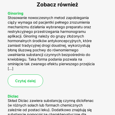
Zobacz również
Ginoring
Stosowanie nowoczesnych metod zapobiegania
ciąży wymaga od pacjentki pełnego zrozumienia
mechanizmu działania wybranego preparatu oraz
restrykcyjnego przestrzegania harmonogramu
aplikacji. Ginoring należy do grupy złożonych
hormonalnych środków antykoncepcyjnych, które
zamiast tradycyjnej drogi doustnej, wykorzystują
błonę śluzową pochwy do równomiernego
uwalniania substancji czynnych bezpośrednio do
krwiobiegu. Taka forma podania pozwala na
ominięcie tak zwanego efektu pierwszego przejścia
[…]
Czytaj dalej
Diclac
Aknemycin Plus
Skład Diclac zawiera substancję czynną diclofenac
Aknemycin Plus to lek miejscowego działania
Natamycyna UNIA
Cipronex
(w różnych solach lub formach chemicznych
Skład Produkt natamycyna Unia zawiera
Skład Cipronex zawiera jako substancję czynną
stosowany w leczeniu zmian skórnych związanych z
Sumamigren
Nimesil
Uronorm
Monural
Zentel
zależnie od postaci leku). Dodatkowo znajdują się
natamycynę, substancję czynną z grupy
Skład Sumamigren zawiera sumatriptan jako
Skład Substancja czynna leku to nimesulid, należący
Skład Uronorm zawiera substancję czynną w postaci
Skład Monural zawiera fosfomycin trometamol jako
ciprofloxacin hydrochloride, należący do grupy
trądzikiem. Preparat łączy właściwości
Zentel opis leku Skład Albendazol jest substancją
substancje pomocnicze charakterystyczne dla